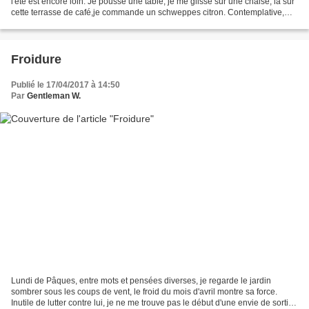
l'été est encore loin. Je pousse une table, je me glisse sur une chaise, là sur
cette terrasse de café,je commande un schweppes citron. Contemplative,
naturellement, je pose...
Froidure
Publié le 17/04/2017 à 14:50
Par
Gentleman W.
Lundi de Pâques, entre mots et pensées diverses, je regarde le jardin
sombrer sous les coups de vent, le froid du mois d'avril montre sa force.
Inutile de lutter contre lui, je ne me trouve pas le début d'une envie de sortir