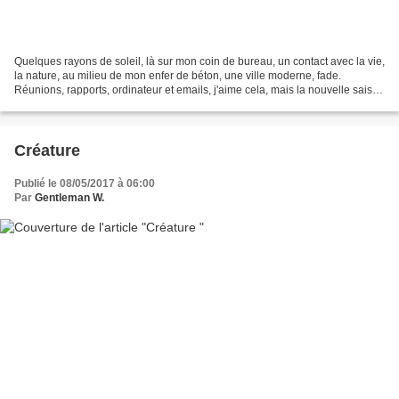
Quelques rayons de soleil, là sur mon coin de bureau, un contact avec la vie,
la nature, au milieu de mon enfer de béton, une ville moderne, fade.
Réunions, rapports, ordinateur et emails, j'aime cela, mais la nouvelle saison
signale aussi une envie profonde...
Créature
Publié le 08/05/2017 à 06:00
Par
Gentleman W.