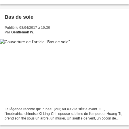
dehors, dans mon jardin pourtant...
Bas de soie
Publié le 08/04/2017 à 10:30
Par
Gentleman W.
La légende raconte qu'un beau jour, au XXVIIe siècle avant J.C.,
l'impératrice chinoise Xi-Ling-Chi, épouse sublime de l'empereur Huang-Ti,
prend son thé sous un arbre, un mûrier. Un souffle de vent, un cocon de
bombyx tombe dans sa tasse. Surprise, car...