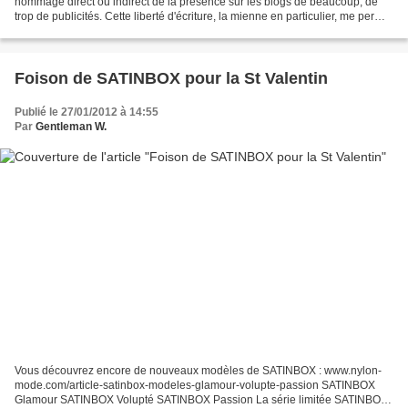
hommage direct ou indirect de la présence sur les blogs de beaucoup, de
trop de publicités. Cette liberté d'écriture, la mienne en particulier, me permet
de choisir les émotions,...
Foison de SATINBOX pour la St Valentin
Publié le 27/01/2012 à 14:55
Par
Gentleman W.
Vous découvrez encore de nouveaux modèles de SATINBOX : www.nylon-
mode.com/article-satinbox-modeles-glamour-volupte-passion SATINBOX
Glamour SATINBOX Volupté SATINBOX Passion La série limitée SATINBOX