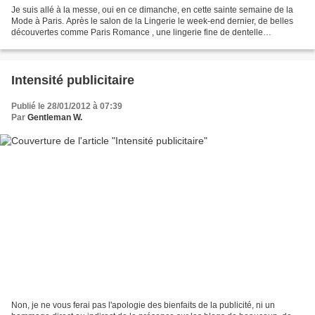
Je suis allé à la messe, oui en ce dimanche, en cette sainte semaine de la
Mode à Paris. Après le salon de la Lingerie le week-end dernier, de belles
découvertes comme Paris Romance , une lingerie fine de dentelle
d'exception en blanc sur une soie bleu...
Intensité publicitaire
Publié le 28/01/2012 à 07:39
Par
Gentleman W.
Non, je ne vous ferai pas l'apologie des bienfaits de la publicité, ni un