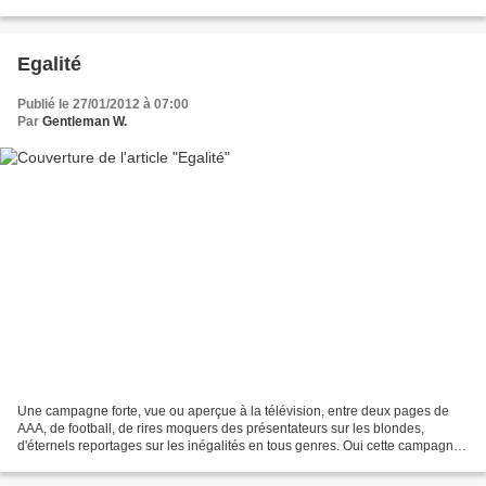
PINUP s'agrandit : www.nylon-mode.com/article-satinbox-serie-limitee-
pinup...
Egalité
Publié le 27/01/2012 à 07:00
Par
Gentleman W.
Une campagne forte, vue ou aperçue à la télévision, entre deux pages de
AAA, de football, de rires moquers des présentateurs sur les blondes,
d'éternels reportages sur les inégalités en tous genres. Oui cette campagne
lancée par le LABORATOIRE de L'EGALITE...