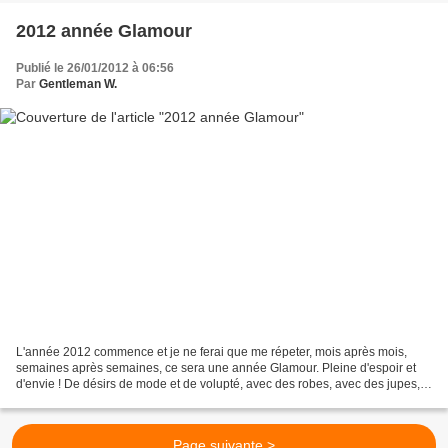
2012 année Glamour
Publié le 26/01/2012 à 06:56
Par
Gentleman W.
L'année 2012 commence et je ne ferai que me répeter, mois après mois,
semaines après semaines, ce sera une année Glamour. Pleine d'espoir et
d'envie ! De désirs de mode et de volupté, avec des robes, avec des jupes,
avec des chapeaux et des sacs si jolis,...
Page suivante >