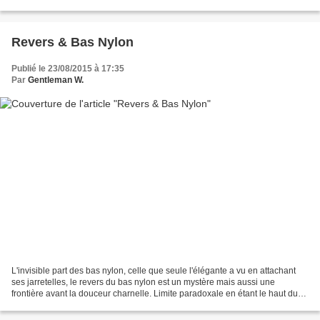
de la pluie, enfin, quand...
Revers & Bas Nylon
Publié le 23/08/2015 à 17:35
Par
Gentleman W.
L'invisible part des bas nylon, celle que seule l'élégante a vu en attachant
ses jarretelles, le revers du bas nylon est un mystère mais aussi une
frontière avant la douceur charnelle. Limite paradoxale en étant le haut du
bas, le revers est une beauté...