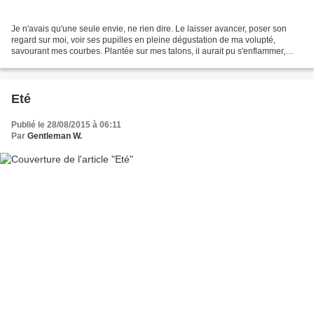
Je n'avais qu'une seule envie, ne rien dire. Le laisser avancer, poser son
regard sur moi, voir ses pupilles en pleine dégustation de ma volupté,
savourant mes courbes. Plantée sur mes talons, il aurait pu s'enflammer,
mais il ne fit que caresser de ses...
Eté
Publié le 28/08/2015 à 06:11
Par
Gentleman W.