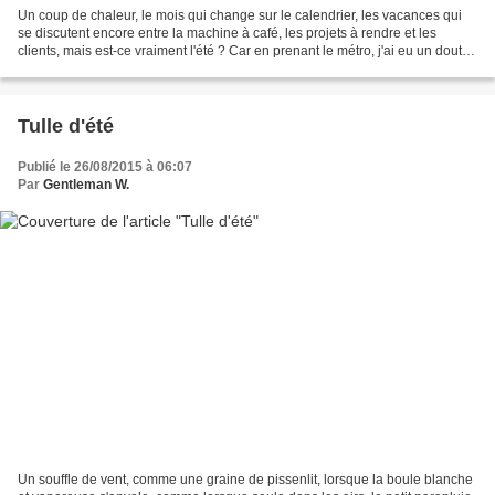
Un coup de chaleur, le mois qui change sur le calendrier, les vacances qui
se discutent encore entre la machine à café, les projets à rendre et les
clients, mais est-ce vraiment l'été ? Car en prenant le métro, j'ai eu un doute,
pas sur le lieu, mais...
Tulle d'été
Publié le 26/08/2015 à 06:07
Par
Gentleman W.
Un souffle de vent, comme une graine de pissenlit, lorsque la boule blanche