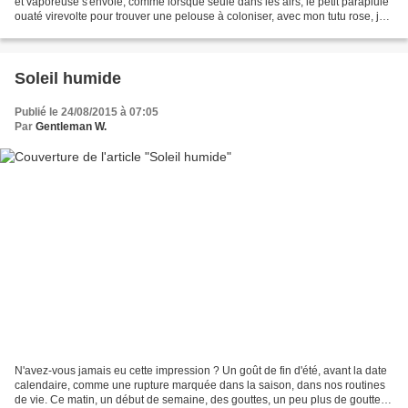
et vaporeuse s'envole, comme lorsque seule dans les airs, le petit parapluie
ouaté virevolte pour trouver une pelouse à coloniser, avec mon tutu rose, je
vole. Je l'avais acheté...
Soleil humide
Publié le 24/08/2015 à 07:05
Par
Gentleman W.
N'avez-vous jamais eu cette impression ? Un goût de fin d'été, avant la date
calendaire, comme une rupture marquée dans la saison, dans nos routines
de vie. Ce matin, un début de semaine, des gouttes, un peu plus de gouttes,