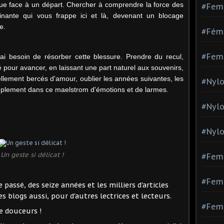
que face à un départ. Chercher à comprendre la force des
#Fem
cinante qui vous frappe ici et là, devenant un blocage
e.
#Fémi
#Fem
i besoin de résorber cette blessure. Prendre du recul,
é pour avancer, en laissant une part naturel aux souvenirs,
llement bercés d'amour, oublier les années suivantes, les
#Nylo
mplement dans ce maelstrom d'émotions et de larmes.
#Nyl
#Nylo
Un geste si délicat !
#Fem
#Femm
e passé, des seize années et les milliers d'articles
es blogs aussi, pour d'autres lectrices et lecteurs.
#Fem
e douceurs !