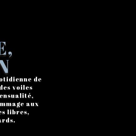
E,
N
otidienne de
des voiles
ensualité,
hommage aux
s libres,
ards.