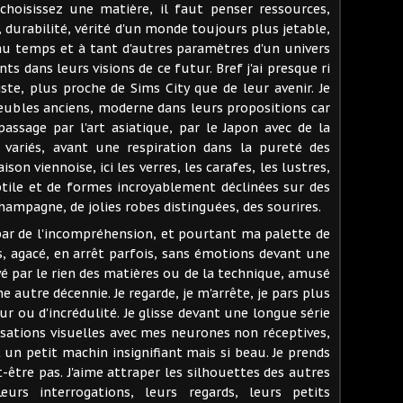
choisissez une matière, il faut penser ressources,
 durabilité, vérité d'un monde toujours plus jetable,
 au temps et à tant d'autres paramètres d'un univers
ents dans leurs visions de ce futur. Bref j'ai presque ri
iste, plus proche de Sims City que de leur avenir. Je
eubles anciens, moderne dans leurs propositions car
passage par l'art asiatique, par le Japon avec de la
s variés, avant une respiration dans la pureté des
son viennoise, ici les verres, les carafes, les lustres,
btile et de formes incroyablement déclinées sur des
hampagne, de jolies robes distinguées, des sourires.
s par de l'incompréhension, et pourtant ma palette de
is, agacé, en arrêt parfois, sans émotions devant une
é par le rien des matières ou de la technique, amusé
 autre décennie. Je regarde, je m'arrête, je pars plus
eur ou d'incrédulité. Je glisse devant une longue série
nsations visuelles avec mes neurones non réceptives,
 un petit machin insignifiant mais si beau. Je prends
-être pas. J'aime attraper les silhouettes des autres
eurs interrogations, leurs regards, leurs petits