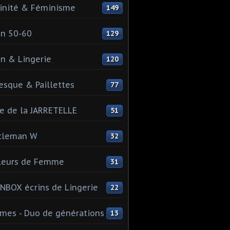
inité & Féminisme
149
n 50-60
129
n & Lingerie
120
esque & Paillettes
77
e de la JARRETELLE
51
tleman W
32
leurs de Femme
31
NBOX écrins de Lingerie
22
es - Duo de générations
13