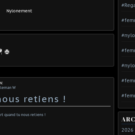
#Rega
Nylonement
#fem
#nylo
#fem
#nylo
#fem
W.
tleman W
#femm
ous retiens !
ARC
2026