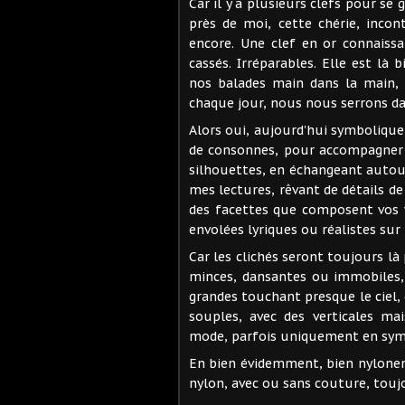
Car il y a plusieurs clefs pour se 
près de moi, cette chérie, inco
encore. Une clef en or connais
cassés. Irréparables. Elle est là
nos balades main dans la main, 
chaque jour, nous nous serrons da
Alors oui, aujourd'hui symbolique
de consonnes, pour accompagner 
silhouettes, en échangeant autou
mes lectures, rêvant de détails d
des facettes que composent vos 
envolées lyriques ou réalistes su
Car les clichés seront toujours l
minces, dansantes ou immobiles,
grandes touchant presque le ciel, 
souples, avec des verticales ma
mode, parfois uniquement en symb
En bien évidemment, bien nylonem
nylon, avec ou sans couture, touj