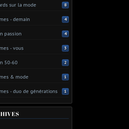
rds sur la mode
8
mes - demain
4
n passion
4
mes - vous
3
n 50-60
2
mes & mode
1
es - duo de générations
1
HIVES