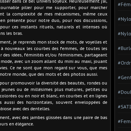
glisser dans ce bel univers soyeux. Heureusement j'ai,
#Fém
ntournable pilier pour me supporter, pour marcher
sant la complexité de mes mécanismes, même ceux
#Nylo
 bien présente pour notre duo, pour nos discussions,
pour ces instants rituels, naturels et intenses où
ns les bras.
#Nylo
ment, je reprends mon stock de mots, de voyelles et
#Burl
à nouveaux les courbes des femmes, de toutes les
r des idées, féminités et/ou féminismes, partageant
e mode, avec un zoom allant du mini au maxi, jouant
#Ordr
vies. Ce ne sont que mon regard sur vous, que mes
r notre monde, que des mots et des photos aussi.
#Gen
à pour promouvoir la diversité des beautés, rondes ou
 jeunes ou de millésimes plus matures, petites ou
#Dou
colorées ou en noir et blanc, en courbes et en lignes
is aussi des horizontales, souvent enveloppées de
#SATI
iose avec des dentelles.
ent, avec des jambes glissées dans une paire de bas
#Femm
ours en élégance.