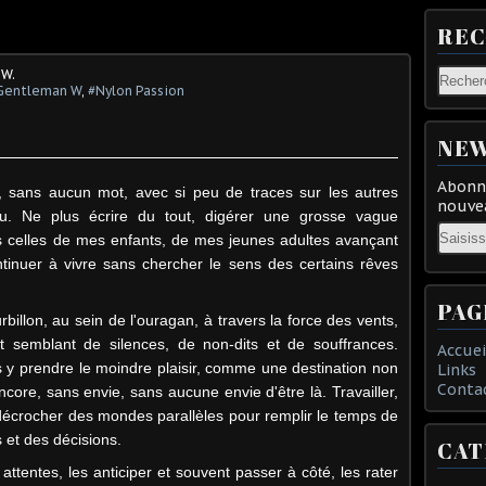
RE
 W.
Gentleman W
,
#Nylon Passion
NEW
Abonne
, sans aucun mot, avec si peu de traces sur les autres
nouvea
u. Ne plus écrire du tout, digérer une grosse vague
Email
ès celles de mes enfants, de mes jeunes adultes avançant
tinuer à vivre sans chercher le sens des certains rêves
PAG
rbillon, au sein de l'ouragan, à travers la force des vents,
nt semblant de silences, de non-dits et de souffrances.
Accuei
s y prendre le moindre plaisir, comme une destination non
Links
Conta
core, sans envie, sans aucune envie d'être là. Travailler,
 décrocher des mondes parallèles pour remplir le temps de
s et des décisions.
CAT
attentes, les anticiper et souvent passer à côté, les rater