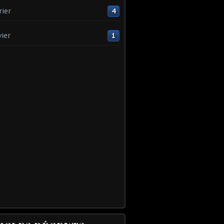
rier
4
vier
1