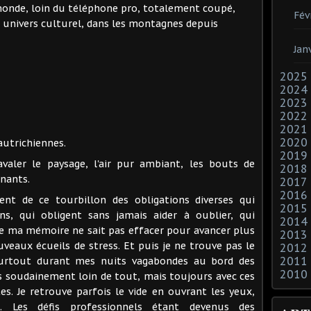
monde, loin du téléphone pro, totalement coupé,
Fév
 univers culturel, dans les montagnes depuis
Jan
2025
2024
2023
2022
2021
2020
autrichiennes.
2019
valer le paysage, l'air pur ambiant, les bouts de
2018
nants.
2017
2016
nt de ce tourbillon des obligations diverses qui
2015
s, qui obligent sans jamais aider à oublier, qui
2014
e ma mémoire ne sait pas effacer pour avancer plus
2013
uveaux écueils de stress. Et puis je ne trouve pas le
2012
2011
surtout durant mes nuits vagabondes au bord des
2010
is soudainement loin de tout, mais toujours avec ces
es. Je retrouve parfois le vide en ouvrant les yeux,
. Les défis professionnels étant devenus des