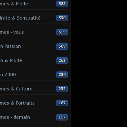
mes & Mode
388
nité & Sensualité
330
mes - vous
319
n Passion
309
on & Mode
262
n 2000...
234
mes & Culture
232
es & Portraits
167
mes - demain
157