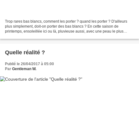
Trop rares bas blancs, comment les porter ? quand les porter ? D'ailleurs
plus simplement, doit-on porter des bas blancs ? En cette saison de
printemps, ensoleillée ici ou là, pluvieuse aussi, avec une peau le plus
souvent très claire pour ne pas dire...
Quelle réalité ?
Publié le 26/04/2017 à 05:00
Par
Gentleman W.