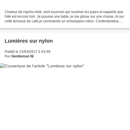
Chaleur de l'après-midi, vent sournois qui soulève les jupes et rappelle que
l'été est encore loin. Je pousse une table, je me glisse sur une chaise, là sur
cette terrasse de café,je commande un schweppes citron. Contemplative,
naturellement, je pose...
Lumières sur nylon
Publié le 23/04/2017 à 04:06
Par
Gentleman W.