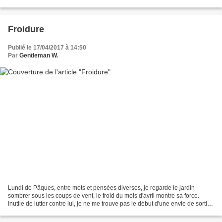
d'ailleurs tous ensemble...
Froidure
Publié le 17/04/2017 à 14:50
Par
Gentleman W.
Lundi de Pâques, entre mots et pensées diverses, je regarde le jardin
sombrer sous les coups de vent, le froid du mois d'avril montre sa force.
Inutile de lutter contre lui, je ne me trouve pas le début d'une envie de sortir
dehors, dans mon jardin pourtant...