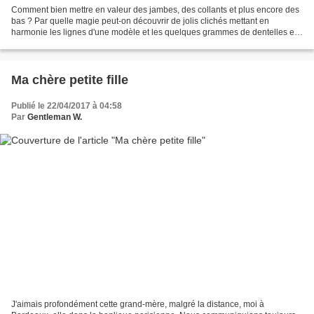
Comment bien mettre en valeur des jambes, des collants et plus encore des
bas ? Par quelle magie peut-on découvrir de jolis clichés mettant en
harmonie les lignes d'une modèle et les quelques grammes de dentelles et
nylon ? L'envers du décor, le fameux...
Ma chère petite fille
Publié le 22/04/2017 à 04:58
Par
Gentleman W.
J'aimais profondément cette grand-mère, malgré la distance, moi à