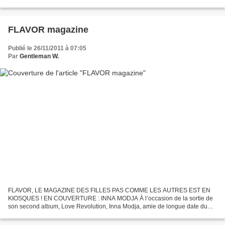
que l'on consulte, comme on...
FLAVOR magazine
Publié le 26/11/2011 à 07:05
Par
Gentleman W.
FLAVOR, LE MAGAZINE DES FILLES PAS COMME LES AUTRES EST EN
KIOSQUES ! EN COUVERTURE : INNA MODJA À l’occasion de la sortie de
son second album, Love Revolution, Inna Modja, amie de longue date du
Flavor, se confie sur sa musique, son nouvel amoureux …...