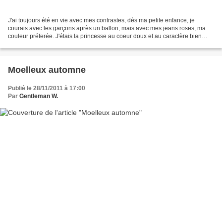
J'ai toujours été en vie avec mes contrastes, dès ma petite enfance, je
courais avec les garçons après un ballon, mais avec mes jeans roses, ma
couleur préferée. J'étais la princesse au coeur doux et au caractère bien
forgé. J'avais des amies, des copains...
Moelleux automne
Publié le 28/11/2011 à 17:00
Par
Gentleman W.