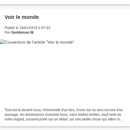
clavier. Des emails, des rapports...
Voir le monde
Publié le 16/01/2019 à 07:02
Par
Gentleman W.
Tout est là devant nous, l'immensité d'un lieu, d'une rue ou plus encore d'un
paysage. les dimensions s'ouvrent nous, sans réelles limites, sauf celle de
notre regard, souvent porté sur un détail, sur une petite chose qui attire l'oeil,
sur un élément...