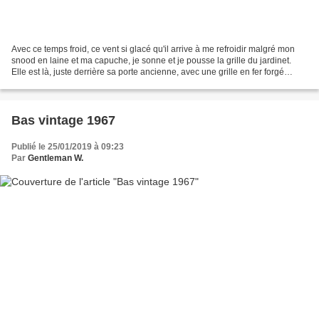
Avec ce temps froid, ce vent si glacé qu'il arrive à me refroidir malgré mon
snood en laine et ma capuche, je sonne et je pousse la grille du jardinet.
Elle est là, juste derrière sa porte ancienne, avec une grille en fer forgé
patiné par les décennies....
Bas vintage 1967
Publié le 25/01/2019 à 09:23
Par
Gentleman W.