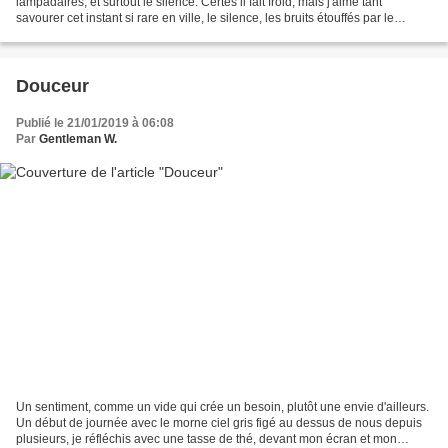
lampadaires, et surtout le silence. Certes il fait froid, mais j'aime tant
savourer cet instant si rare en ville, le silence, les bruits étouffés par le
manteau blanc, les voitures...
Douceur
Publié le 21/01/2019 à 06:08
Par
Gentleman W.
Un sentiment, comme un vide qui crée un besoin, plutôt une envie d'ailleurs.
Un début de journée avec le morne ciel gris figé au dessus de nous depuis
plusieurs, je réfléchis avec une tasse de thé, devant mon écran et mon