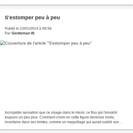
EARTH sera de nouveau en concert le 1er février...
S'estomper peu à peu
Publié le 23/01/2014 à 08:56
Par
Gentleman W.
Incroyable sensation que ce visage dans le miroir, ce flou qui l'envahit
toujours un peu plus. Comment croire en cette figure devenue molle,
incertaine dans ses limites, comme un maquillage qui aurait oublié son
étiquette waterproof, pour fondre et dégouliner....