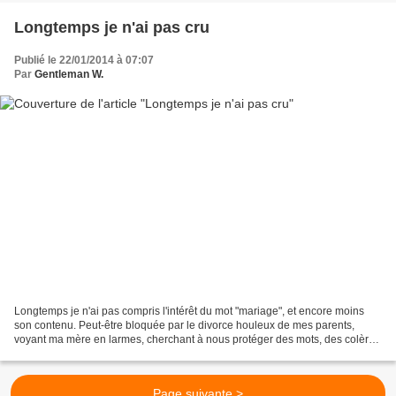
Longtemps je n'ai pas cru
Publié le 22/01/2014 à 07:07
Par
Gentleman W.
Longtemps je n'ai pas compris l'intérêt du mot "mariage", et encore moins
son contenu. Peut-être bloquée par le divorce houleux de mes parents,
voyant ma mère en larmes, cherchant à nous protéger des mots, des colères
et surtout d'une rupture irrémédiable,...
Page suivante >