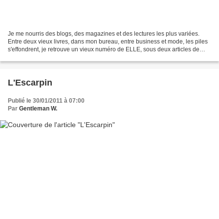
Je me nourris des blogs, des magazines et des lectures les plus variées.
Entre deux vieux livres, dans mon bureau, entre business et mode, les piles
s'effondrent, je retrouve un vieux numéro de ELLE, sous deux articles de
VOGUE. Éclectisme avec les deux...
L'Escarpin
Publié le 30/01/2011 à 07:00
Par
Gentleman W.