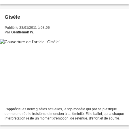
dans les proportions avantageuses...
Gisèle
Publié le 28/01/2011 à 08:05
Par
Gentleman W.
J'apprécie les deux gisèles actuelles, le top-modèle qui par sa plastique
donne une réelle troisième dimension à la féminité. Et le ballet, qui a chaque
interprétation reste un moment d'émotion, de retenue, d'effort et de souffle
coupé dans le public....