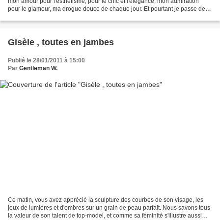
mon amour pour l'esthétisme, pour le chic et l'élégance, mon admiration
pour le glamour, ma drogue douce de chaque jour. Et pourtant je passe de la
musique classique à mes irréductibles...
Gisèle , toutes en jambes
Publié le 28/01/2011 à 15:00
Par
Gentleman W.
Ce matin, vous avez apprécié la sculpture des courbes de son visage, les
jeux de lumières et d'ombres sur un grain de peau parfait. Nous savons tous
la valeur de son talent de top-model, et comme sa féminité s'illustre aussi