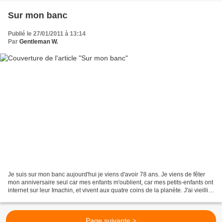
Sur mon banc
Publié le 27/01/2011 à 13:14
Par
Gentleman W.
Je suis sur mon banc aujourd'hui je viens d'avoir 78 ans. Je viens de fêter
mon anniversaire seul car mes enfants m'oublient, car mes petits-enfants ont
internet sur leur Imachin, et vivent aux quatre coins de la planète. J'ai vieilli
trop vite, j'ai...
Page suivante >