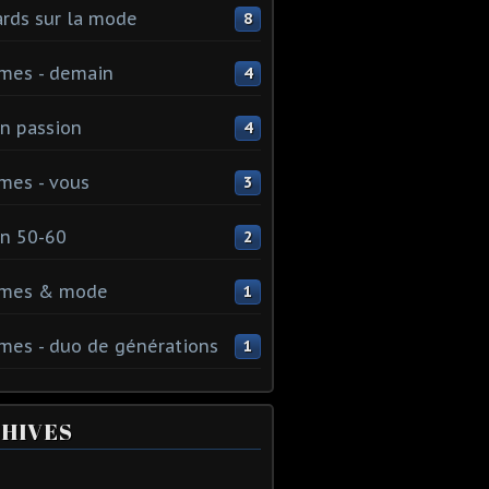
rds sur la mode
8
mes - demain
4
n passion
4
mes - vous
3
n 50-60
2
mes & mode
1
es - duo de générations
1
HIVES