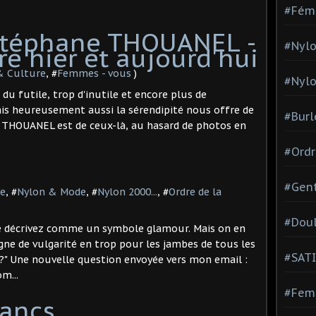
#Fém
 Stéphane THOUANEL -
#Nylo
e hier et aujourd'hui
 Culture
, #
Femmes - vous
)
#Nylo
du futile, trop d'inutile et encore plus de
is heureusement aussi la sérendipité nous offre de
#Burl
 THOUANEL est de ceux-là, au hasard de photos en
#Ordr
#Gen
ie
, #
Nylon & Mode
, #
Nylon 2000...
, #
Ordre de la
#Dou
le décrivez comme un symbole glamour. Mais on en
igne de vulgarité en trop pour les jambes de tous les
#SATI
te ?" Une nouvelle question envoyée vers mon email :
m...
#Femm
lancs