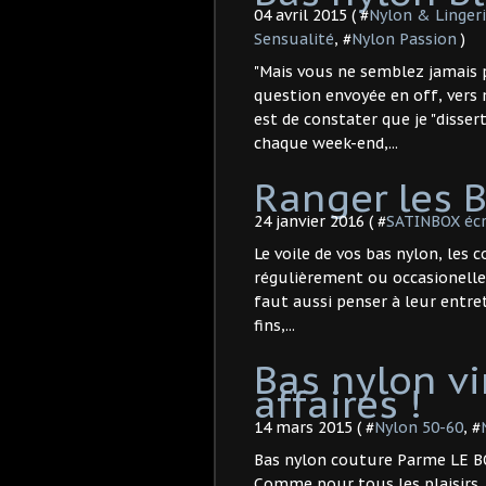
04 avril 2015 ( #
Nylon & Linger
Sensualité
, #
Nylon Passion
)
"Mais vous ne semblez jamais p
question envoyée en off, ver
est de constater que je "disse
chaque week-end,...
Ranger les 
24 janvier 2016 ( #
SATINBOX écr
Le voile de vos bas nylon, les 
régulièrement ou occasionelle
faut aussi penser à leur entret
fins,...
Bas nylon vi
affaires !
14 mars 2015 ( #
Nylon 50-60
, #
Bas nylon couture Parme LE BOU
Comme pour tous les plaisirs,