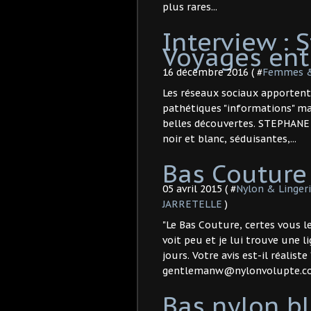
plus rares...
Interview :
Voyages entr
16 décembre 2016 ( #
Femmes &
Les réseaux sociaux apportent 
pathétiques "informations" ma
belles découvertes. STEPHANE
noir et blanc, séduisantes,...
Bas Couture
05 avril 2015 ( #
Nylon & Linger
JARRETELLE
)
"Le Bas Couture, certes vous 
voit peu et je lui trouve une l
jours. Votre avis est-il réalis
gentlemanw@nylonvolupte.co
Bas nylon b