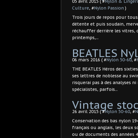
05 avril 2015 ( #
Nylon & Linger
Culture
, #
Nylon Passion
)
Trois jours de repos pour tous
détente et puis soudain, merveil
réchauffer derrière les vitres,
printemps,...
BEATLES Nyl
06 mars 2016 ( #
Nylon 50-60
, #
THE BEATLES Héros des sixtie
ses lettres de noblesse au swi
risquerai pas à des analyses ni
spécialistes, parfois...
Vintage stoc
26 avril 2015 ( #
Nylon 50-60
, #
N
Conservation des bas nylon 194
français ou anglais, les deux 
ou de documents des années 40