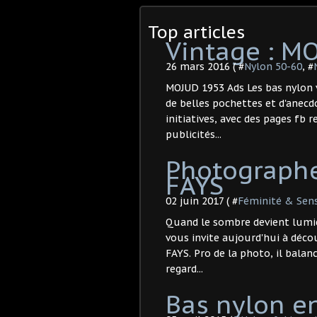
Top articles
Vintage : M
26 mars 2016 ( #
Nylon 50-60
, #
MOJUD 1953 Ads Les bas nylon v
de belles pochettes et d'anecd
initiatives, avec des pages fb
publicités...
Photographe
FAYS
02 juin 2017 ( #
Féminité & Sen
Quand le sombre devient lumièr
vous invite aujourd'hui à déco
FAYS. Pro de la photo, il balan
regard...
Bas nylon 