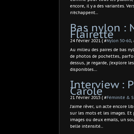
encore, il y a des variantes. V
n'échappent...
Bas nylon : 
Flairette
24 février 2021 ( #
Nylon 50-60
,
Au milieu des paires de bas nyl
de photos de pochettes, parfois
dessus, je regarde, j'explore le
disponibles....
Interview : 
Carole
21 février 2015 ( #
Féminité & S
J’aime rêver, un acte encore li
sur les mots et les images. Et 
images ou deux emails, un so
belle intensité...