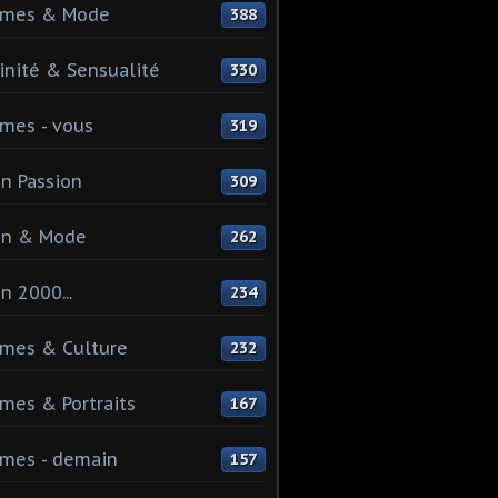
mes & Mode
388
nité & Sensualité
330
mes - vous
319
n Passion
309
on & Mode
262
n 2000...
234
mes & Culture
232
es & Portraits
167
mes - demain
157