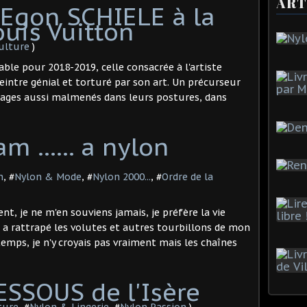
ART
 Egon SCHIELE à la
uis Vuitton
ulture
)
ble pour 2018-2019, celle consacrée à l'artiste
intre génial et torturé par son art. Un précurseur
ages aussi malmenés dans leurs postures, dans
m ...... a nylon
n
, #
Nylon & Mode
, #
Nylon 2000...
, #
Ordre de la
nt, je ne m'en souviens jamais, je préfère la vie
ité a rattrapé les volutes et autres tourbillons de mon
emps, je n'y croyais pas vraiment mais les chaînes
DESSOUS de l'Isère
ture
, #
Nylon & Lingerie
, #
Nylon Passion
)