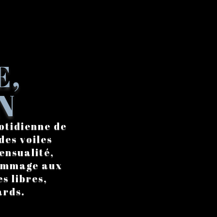
E,
N
otidienne de
des voiles
ensualité,
hommage aux
s libres,
ards.