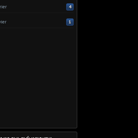
rier
4
vier
1