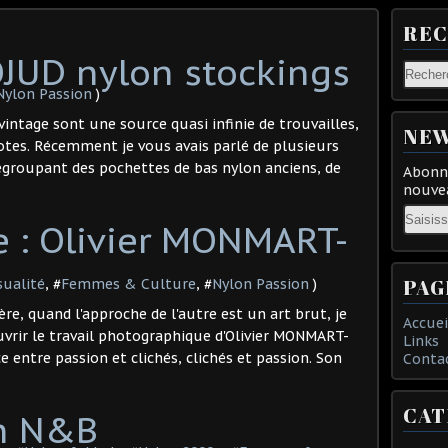
RE
OJUD nylon stockings
Nylon Passion
)
intage sont une source quasi infinie de trouvailles,
NEW
otes. Récemment je vous avais parlé de plusieurs
 regroupant des pochettes de bas nylon anciens, de
Abonne
nouvea
Email
 : Olivier MONMART-
PAG
sualité
, #
Femmes & Culture
, #
Nylon Passion
)
e, quand l'approche de l'autre est un art brut, je
Accuei
uvrir le travail photographique d'Olivier MONMART-
Links
ce entre passion et clichés, clichés et passion. Son
Conta
CAT
en N&B