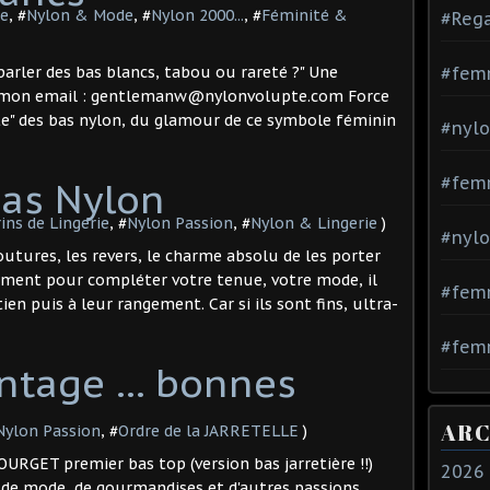
ie
, #
Nylon & Mode
, #
Nylon 2000...
, #
Féminité &
#Rega
arler des bas blancs, tabou ou rareté ?" Une
#fem
s mon email : gentlemanw@nylonvolupte.com Force
rte" des bas nylon, du glamour de ce symbole féminin
#nylo
#fem
Bas Nylon
ins de Lingerie
, #
Nylon Passion
, #
Nylon & Lingerie
)
#nylo
coutures, les revers, le charme absolu de les porter
ment pour compléter votre tenue, votre mode, il
#fem
ien puis à leur rangement. Car si ils sont fins, ultra-
#femm
ntage ... bonnes
ARC
Nylon Passion
, #
Ordre de la JARRETELLE
)
RGET premier bas top (version bas jarretière !!)
2026
 de mode, de gourmandises et d'autres passions