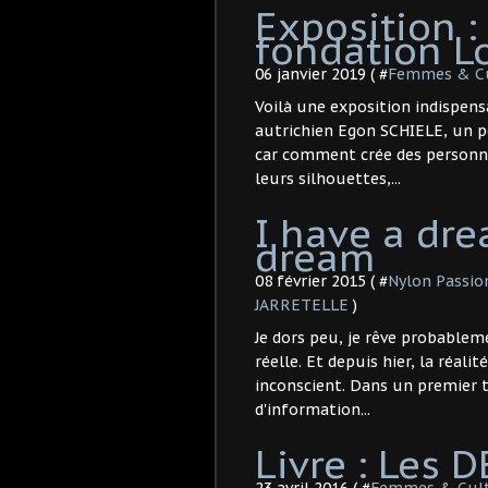
Exposition :
fondation Lo
06 janvier 2019 ( #
Femmes & C
Voilà une exposition indispensa
autrichien Egon SCHIELE, un pe
car comment crée des personn
leurs silhouettes,...
I have a drea
dream
08 février 2015 ( #
Nylon Passio
JARRETELLE
)
Je dors peu, je rêve probableme
réelle. Et depuis hier, la réal
inconscient. Dans un premier t
d'information...
Livre : Les 
23 avril 2016 ( #
Femmes & Cul