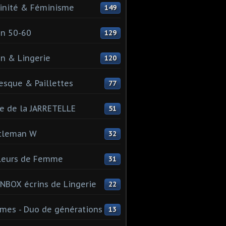
inité & Féminisme
149
n 50-60
129
n & Lingerie
120
esque & Paillettes
77
e de la JARRETELLE
51
tleman W
32
leurs de Femme
31
NBOX écrins de Lingerie
22
es - Duo de générations
13