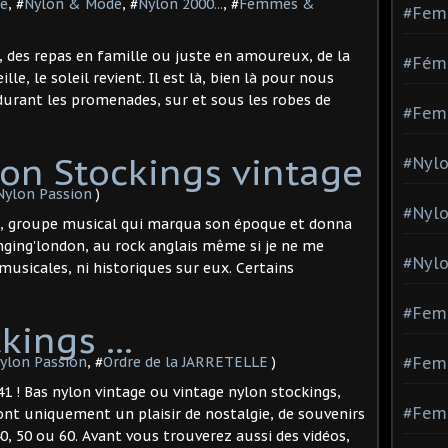
ie
, #
Nylon & Mode
, #
Nylon 2000...
, #
Femmes &
#Fem
, des repas en famille ou juste en amoureux, de la
#Fémi
le, le soleil revient. Il est là, bien là pour nous
 durant les promenades, sur et sous les robes de
#Fem
on Stockings vintage
#Nylo
Nylon Passion
)
#Nyl
s, groupe musical qui marqua son époque et donna
nging'london, au rock anglais même si je ne me
#Nylo
 musicales, ni historiques sur eux. Certains
#Fem
kings ...
ylon Passion
, #
Ordre de la JARRETELLE
)
#Femm
1 ! Bas nylon vintage ou vintage nylon stockings,
#Fem
sont uniquement un plaisir de nostalgie, de souvenirs
, 50 ou 60. Avant vous trouverez aussi des vidéos,