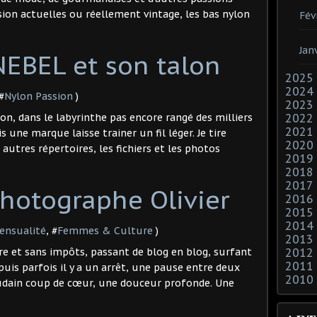
ersion actuelles ou réellement vintage, les bas nylon
Fév
Jan
NEBEL et son talon
2025
2024
 #
Nylon Passion
)
2023
on, dans le labyrinthe pas encore rangé des milliers
2022
2021
 une marque laisse trainer un fil léger. Je tire
2020
s autres répertoires, les fichiers et les photos
2019
2018
2017
Photographe Olivier
2016
2015
2014
ensualité
, #
Femmes & Culture
)
2013
bre et sans impôts, passant de blog en blog, surfant
2012
2011
puis parfois il y a un arrêt, une pause entre deux
2010
udain coup de cœur, une douceur profonde. Une