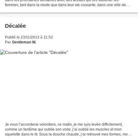
femmes, tant dans la mode que dans leur vie courante, dans une ville de
rêve Venise. OH combien de centimètres...
Décalée
Publié le 23/11/2012 à 11:52
Par
Gentleman W.
Je vous l’accorderai volontiers, ce matin, je me suis levée difficilement,
comme un fantôme qui oublie son voile, j’ai oublié les muscles et mon
squelette dans le lit. Sous la douche chaude, j’ai retrouvé mes formes, mes