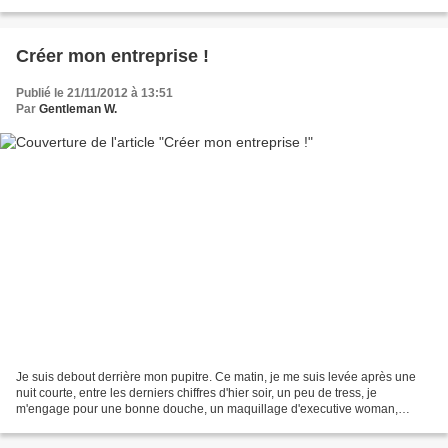
hanches que n’aime que sous ses...
Créer mon entreprise !
Publié le 21/11/2012 à 13:51
Par
Gentleman W.
Je suis debout derrière mon pupitre. Ce matin, je me suis levée après une
nuit courte, entre les derniers chiffres d'hier soir, un peu de tress, je
m'engage pour une bonne douche, un maquillage d'executive woman,
sobre. Pas de couleur excessive mais des...