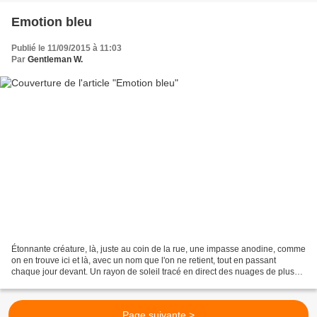
Emotion bleu
Publié le 11/09/2015 à 11:03
Par
Gentleman W.
Étonnante créature, là, juste au coin de la rue, une impasse anodine, comme
on en trouve ici et là, avec un nom que l'on ne retient, tout en passant
chaque jour devant. Un rayon de soleil tracé en direct des nuages de plus
en plus présents, un trou de...
Page suivante >