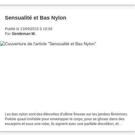
différent peut-être un peu...
Sensualité et Bas Nylon
Publié le 13/09/2015 à 10:06
Par
Gentleman W.
Les bas nylon sont des étincelles d'ultime finesse sur les jambes féminines.
Poésie quasi inviisble pour envelopper le corps, pour se glisser dans des
escarpins et sous une robe, ils signent avec une parfaite discrétion, et
quelques plis parfois autour...