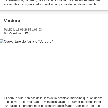
d'ultra-féminité, un début, un espoir, un tourbillon, je vous laisse doser vos
envies. Bas nylon, un sujet souvent accompagné de peu de mots écrits, mais
plus de mots exprimés,...
Verdure
Publié le 18/09/2015 à 06:03
Par
Gentleman W.
Curieux je suis, non pas de le sens de la définition malsaine que l'on donne
trop souvent à ce mot. Dans la version insatiable de savoir, de connaître et
surtout de comprendre mais plus encore de m'évader. Alors mon regard est