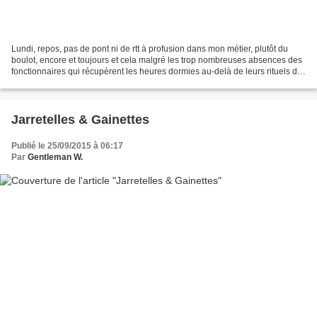
Lundi, repos, pas de pont ni de rtt à profusion dans mon métier, plutôt du
boulot, encore et toujours et cela malgré les trop nombreuses absences des
fonctionnaires qui récupèrent les heures dormies au-delà de leurs rituels de
35h. Un pays, une société,...
Jarretelles & Gainettes
Publié le 25/09/2015 à 06:17
Par
Gentleman W.