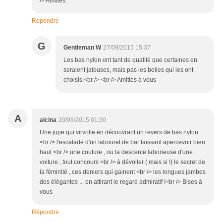
/> Amitiés.
Répondre
G
Gentleman W
27/09/2015 15:37
Les bas nylon ont tant de qualité que certaines en
seraient jalouses, mais pas les belles qui les ont
choisis.<br /> <br /> Amitiés à vous
A
alcina
20/09/2015 01:30
Une jupe qui virvolte en découvrant un revers de bas nylon
<br /> l'escalade d'un tabouret de bar laissant apercevoir bien
haut <br /> une couture , ou la descente laborieuse d'une
voiture , tout concours <br /> à dévoiler ( mais si !) le secret de
la féminité , ces deniers qui gainent <br /> les longues jambes
des élégantes ... en attirant le regard admiratif !<br /> Bises à
vous
Répondre