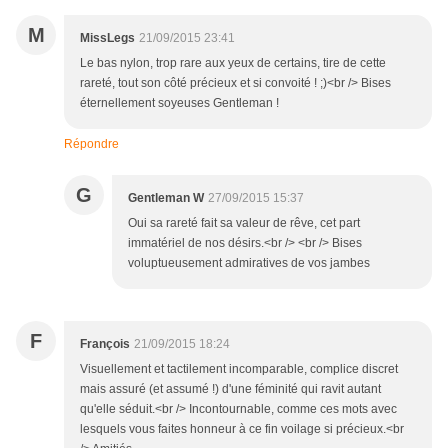
M
MissLegs
21/09/2015 23:41
Le bas nylon, trop rare aux yeux de certains, tire de cette
rareté, tout son côté précieux et si convoité ! ;)<br /> Bises
éternellement soyeuses Gentleman !
Répondre
G
Gentleman W
27/09/2015 15:37
Oui sa rareté fait sa valeur de rêve, cet part
immatériel de nos désirs.<br /> <br /> Bises
voluptueusement admiratives de vos jambes
F
François
21/09/2015 18:24
Visuellement et tactilement incomparable, complice discret
mais assuré (et assumé !) d'une féminité qui ravit autant
qu'elle séduit.<br /> Incontournable, comme ces mots avec
lesquels vous faites honneur à ce fin voilage si précieux.<br