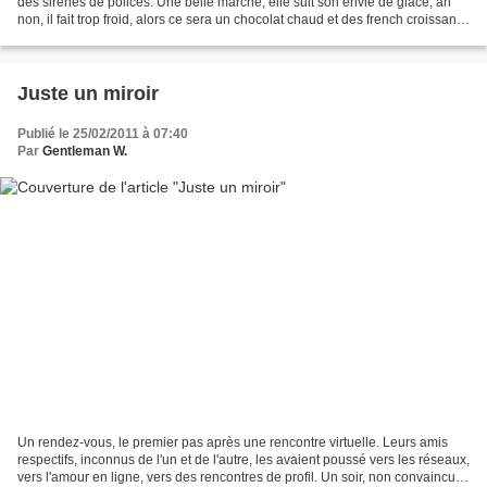
des sirènes de polices. Une belle marche, elle suit son envie de glace, ah
non, il fait trop froid, alors ce sera un chocolat chaud et des french croissants.
Elle est un peu perdu,...
Juste un miroir
Publié le 25/02/2011 à 07:40
Par
Gentleman W.
Un rendez-vous, le premier pas après une rencontre virtuelle. Leurs amis
respectifs, inconnus de l'un et de l'autre, les avaient poussé vers les réseaux,
vers l'amour en ligne, vers des rencontres de profil. Un soir, non convaincus,