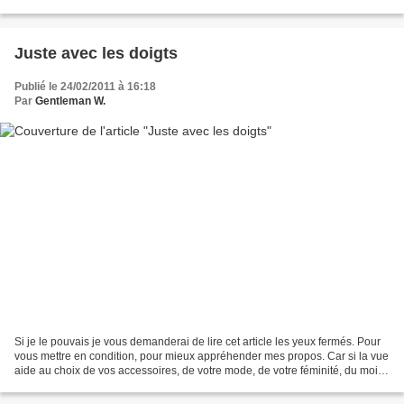
libres de tout, ils...
Juste avec les doigts
Publié le 24/02/2011 à 16:18
Par
Gentleman W.
Si je le pouvais je vous demanderai de lire cet article les yeux fermés. Pour
vous mettre en condition, pour mieux appréhender mes propos. Car si la vue
aide au choix de vos accessoires, de votre mode, de votre féminité, du moins
de l'image que vous emportez...