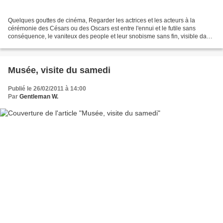
Quelques gouttes de cinéma, Regarder les actrices et les acteurs à la
cérémonie des Césars ou des Oscars est entre l'ennui et le futile sans
conséquence, le vaniteux des people et leur snobisme sans fin, visible dans
le regard de certains, lors des plans...
Musée, visite du samedi
Publié le 26/02/2011 à 14:00
Par
Gentleman W.