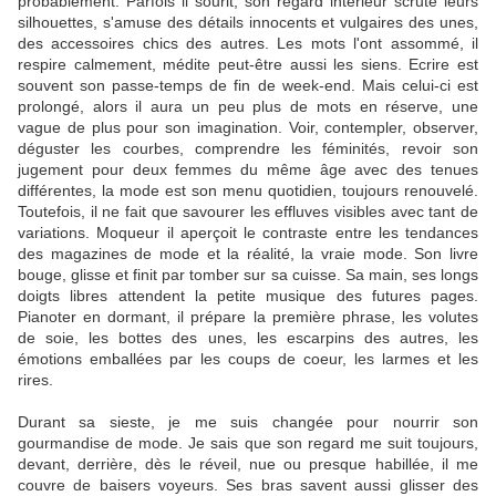
probablement. Parfois il sourit, son regard intérieur scrute leurs
silhouettes, s'amuse des détails innocents et vulgaires des unes,
des accessoires chics des autres. Les mots l'ont assommé, il
respire calmement, médite peut-être aussi les siens. Ecrire est
souvent son passe-temps de fin de week-end. Mais celui-ci est
prolongé, alors il aura un peu plus de mots en réserve, une
vague de plus pour son imagination. Voir, contempler, observer,
déguster les courbes, comprendre les féminités, revoir son
jugement pour deux femmes du même âge avec des tenues
différentes, la mode est son menu quotidien, toujours renouvelé.
Toutefois, il ne fait que savourer les effluves visibles avec tant de
variations. Moqueur il aperçoit le contraste entre les tendances
des magazines de mode et la réalité, la vraie mode. Son livre
bouge, glisse et finit par tomber sur sa cuisse. Sa main, ses longs
doigts libres attendent la petite musique des futures pages.
Pianoter en dormant, il prépare la première phrase, les volutes
de soie, les bottes des unes, les escarpins des autres, les
émotions emballées par les coups de coeur, les larmes et les
rires.
Durant sa sieste, je me suis changée pour nourrir son
gourmandise de mode. Je sais que son regard me suit toujours,
devant, derrière, dès le réveil, nue ou presque habillée, il me
couvre de baisers voyeurs. Ses bras savent aussi glisser des