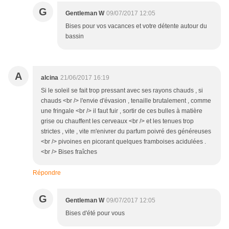
G
Gentleman W
09/07/2017 12:05
Bises pour vos vacances et votre détente autour du
bassin
A
alcina
21/06/2017 16:19
Si le soleil se fait trop pressant avec ses rayons chauds , si
chauds <br /> l'envie d'évasion , tenaille brutalement , comme
une fringale <br /> il faut fuir , sortir de ces bulles à matière
grise ou chauffent les cerveaux <br /> et les tenues trop
strictes , vite , vite m'enivrer du parfum poivré des généreuses
<br /> pivoines en picorant quelques framboises acidulées .
<br /> Bises fraîches
Répondre
G
Gentleman W
09/07/2017 12:05
Bises d'été pour vous