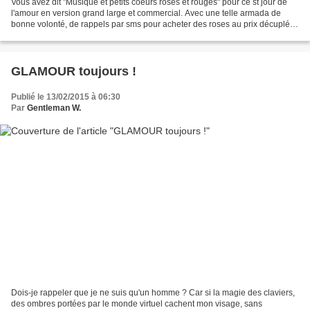
Vous avez dit "Musique et petits coeurs roses et rouges" pour ce st jour de
l'amour en version grand large et commercial. Avec une telle armada de
bonne volonté, de rappels par sms pour acheter des roses au prix décuplé,
dans une spontanéité malsaine...
GLAMOUR toujours !
Publié le 13/02/2015 à 06:30
Par
Gentleman W.
Dois-je rappeler que je ne suis qu'un homme ? Car si la magie des claviers,
des ombres portées par le monde virtuel cachent mon visage, sans