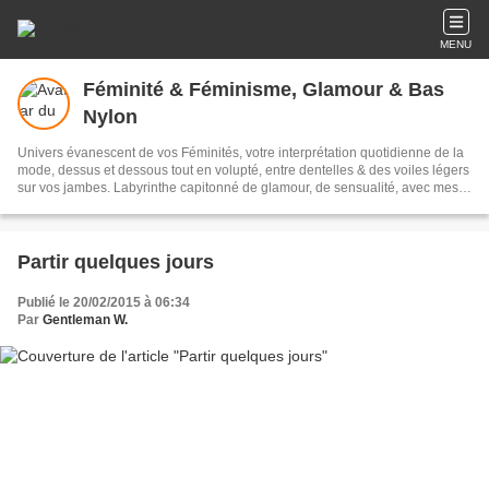
MENU
Féminité & Féminisme, Glamour & Bas
Nylon
Univers évanescent de vos Féminités, votre interprétation quotidienne de la
mode, dessus et dessous tout en volupté, entre dentelles & des voiles légers
sur vos jambes. Labyrinthe capitonné de glamour, de sensualité, avec mes
mots pour souligner votre élégance, pour rendre hommage aux Femmes,
chaque jour, avec des billets d'humeur chic, des livres libres, des portraits &
des silhouettes, des instants de vie et des regards. Glamour toujours !
Partir quelques jours
Publié le 20/02/2015 à 06:34
Par
Gentleman W.