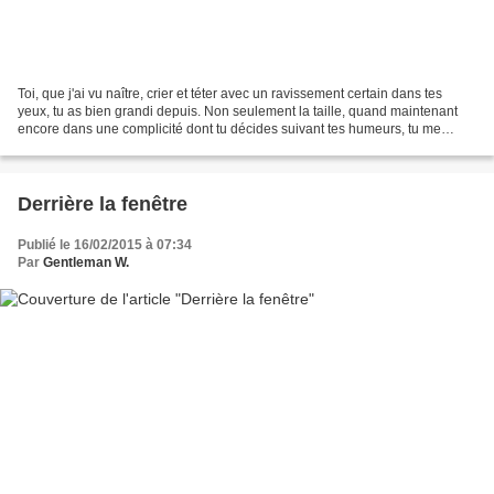
Toi, que j'ai vu naître, crier et téter avec un ravissement certain dans tes
yeux, tu as bien grandi depuis. Non seulement la taille, quand maintenant
encore dans une complicité dont tu décides suivant tes humeurs, tu me
demandes de te sécher les cheveux....
Derrière la fenêtre
Publié le 16/02/2015 à 07:34
Par
Gentleman W.