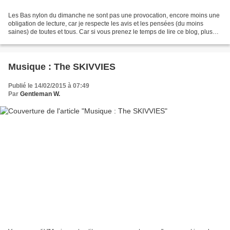
Les Bas nylon du dimanche ne sont pas une provocation, encore moins une
obligation de lecture, car je respecte les avis et les pensées (du moins
saines) de toutes et tous. Car si vous prenez le temps de lire ce blog, plus
loin que les deux premières phrases,...
Musique : The SKIVVIES
Publié le 14/02/2015 à 07:49
Par
Gentleman W.