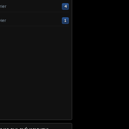
rier
4
vier
1