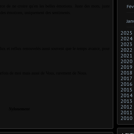
rce de ne croire qu'en les belles émotions. Juste des mots, juste
Fév
e des émotions, uniquement des sentiments.
Jan
2025
2024
2023
 flux et reflux renouvelés aussi souvent que le temps avance, pour
2022
2021
2020
2019
2018
parfois de moi mais aussi de Vous, rarement de Nous.
2017
2016
2015
2014
2013
2012
Nylonement
2011
2010