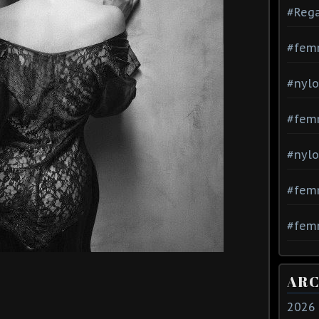
#Rega
#fem
#nylo
#fem
#nylo
#fem
#femm
ARC
2026