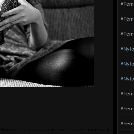
#Fem
#Fémi
#Fem
#Nylo
#Nyl
#Nylo
#Fem
#Femm
#Fem
ifféremment les lieux, pour partir avec un nouveau regard sur le