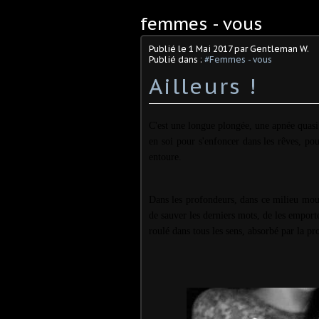
femmes - vous
Publié le
1 Mai 2017
par Gentleman W.
Publié dans :
#Femmes - vous
Ailleurs !
C'est une longue plongée, une apnée quasi 
en soi pour s'enfoncer dans les rêves, po
entoure.
Dans les profondeurs, dans ce milieu mou, 
de sauver les derniers mots, de les emport
roulé dans tous les sens, absorbé par la p