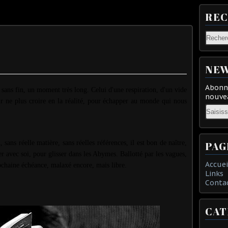
RE
NEW
Abonne
sans fin, un moment très long. Celui d'une respiration, d'un vide
nouvea
ur ne plus croire en la réalité, pour échapper au monde qui nous
Email
sans réelle matière, sans réelles références, il est bon de naître,
PAG
er avec soi, pour glisser dans les Abymes. Ballotté par les vagues,
Accuei
rochaine échéance, malaxé encore, mais libre.
Links
Conta
CAT