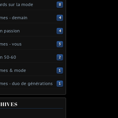
rds sur la mode
8
mes - demain
4
n passion
4
mes - vous
3
n 50-60
2
mes & mode
1
es - duo de générations
1
HIVES