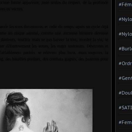
cune limite apparente, juste seules du respect, de la profonde
#Fém
ires ou vécues.
#Nylo
ouvrir les trois dimensions, et celle du temps, après un cycle déjà
mme un risque assumé, comme une ancienne blessure devenue
#Nylo
es douleurs, souffrir mais ne pas baisser la tête, mordre la vie, se
er définitivement les autres, les maux intérieurs. Dévorants et
#Burl
'affaiblissent parfois, se relèvent plus forts, mais toujours, la
ong, des batailles perdues, des combats gagnés, des passions pour
#Ordr
#Gen
#Dou
#SATI
#Femm