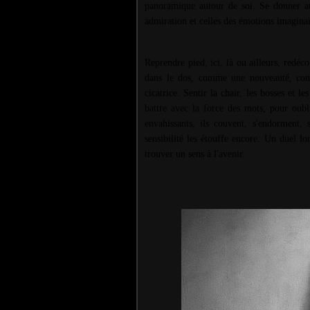
panoramique autour de soi. Se donner au
admiration et celles des émotions imagina
Reprendre pied, ici, là ou ailleurs, redéc
dans le dos, comme une nouveauté, co
cicatrice. Sentir la chair, les bosses et l
battre avec la force des mots, pour oubli
envahissants, ils couvent, s'endorment, s
sensibilité les étouffe encore. Un duel l
trouver un sens à l'avenir.