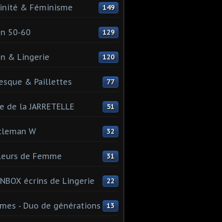
inité & Féminisme
149
n 50-60
129
n & Lingerie
120
esque & Paillettes
77
e de la JARRETELLE
51
tleman W
32
leurs de Femme
31
NBOX écrins de Lingerie
22
es - Duo de générations
13