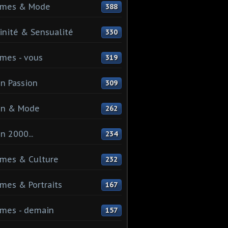
mes & Mode
388
nité & Sensualité
330
mes - vous
319
n Passion
309
on & Mode
262
n 2000...
234
mes & Culture
232
es & Portraits
167
mes - demain
157