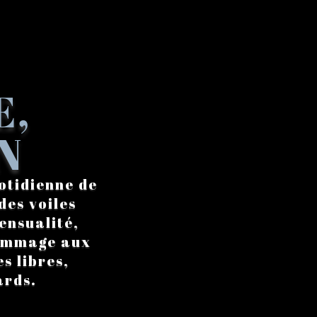
E,
N
otidienne de
des voiles
ensualité,
hommage aux
s libres,
ards.