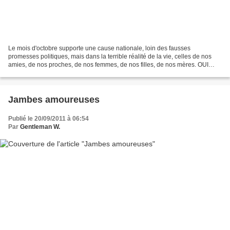
Le mois d'octobre supporte une cause nationale, loin des fausses
promesses politiques, mais dans la terrible réalité de la vie, celles de nos
amies, de nos proches, de nos femmes, de nos filles, de nos mères. OUI
cette maladie rampante et sournoise n'est...
Jambes amoureuses
Publié le 20/09/2011 à 06:54
Par
Gentleman W.