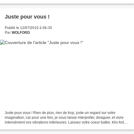
expression anglaise, un brin bobo...
Juste pour vous !
Publié le 12/07/2010 à 06:35
Par
WOLFORD
Juste pour vous ! Rien de plus, rien de trop, juste un regard sur votre
imagination, car pour une fois, je vous laisse interpréter, divaguer, et vivre
intensément vos vibrations intérieures. Laissez votre coeur battre, très fort,
criez-le avec votre moitié...