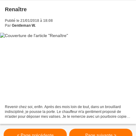
Renaître
Publié le 21/01/2018 à 18:08
Par
Gentleman W.
Revenir chez soi, enfin. Après des mois loin de tout, dans un brouillard
indiscipliné, je pousse la porte. Le chauffeur m'a gentiment proposé de
m'aider pour déposer mes valises. Je le remercie avec un pourboire copieux
au creux de sa main, un sourire...
< Page précédente
Page suivante >