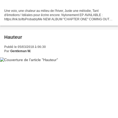
Une voix, une chaleur au milieu de l'hiver, Juste une mélodie, Tant
d'émotions ! Idéales pour écrire encore. Nylonement EP AVAILABLE :
https://lnk.to/ItsProbablyMe NEW ALBUM "CHAPTER ONE" COMING OUT
MARCH 16 FOLLOW KIMBEROSE :
https://www.facebook.com/kimberosemusic/...
Hauteur
Publié le 05/03/2018 à 06:30
Par
Gentleman W.