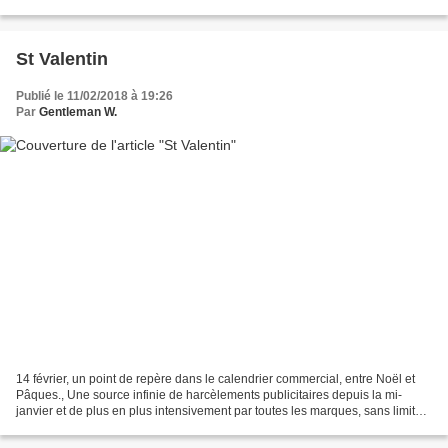
gens anonymes, d'autant plus que...
St Valentin
Publié le 11/02/2018 à 19:26
Par
Gentleman W.
14 février, un point de repère dans le calendrier commercial, entre Noël et
Pâques., Une source infinie de harcèlements publicitaires depuis la mi-
janvier et de plus en plus intensivement par toutes les marques, sans limites,
vous recevez des emails,...