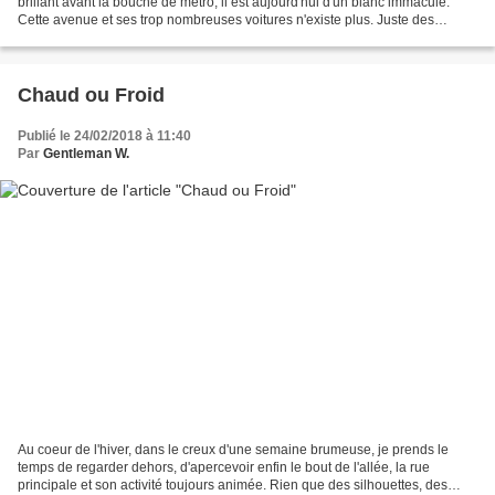
brillant avant la bouche de métro, il est aujourd'hui d'un blanc immaculé.
Cette avenue et ses trop nombreuses voitures n'existe plus. Juste des
arbres, des branches blanches,...
Chaud ou Froid
Publié le 24/02/2018 à 11:40
Par
Gentleman W.
Au coeur de l'hiver, dans le creux d'une semaine brumeuse, je prends le
temps de regarder dehors, d'apercevoir enfin le bout de l'allée, la rue
principale et son activité toujours animée. Rien que des silhouettes, des