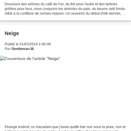
Douceurs des arômes du café de l'un, du thé pour l'autre et des tartines
grillées pour tous, nous croquons les alvéoles du pain, du beurre salé fondu
mêlé à la confiture de cerises maison. Un souvenir du début d'été dernier, un
ramassage en famille, avec...
Neige
Publié le 01/03/2018 à 06:48
Par
Gentleman W.
Etrange endroit, ce macadam que j'avais quitté hier soir sous la pluie, noir et