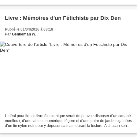
porter, pour vous, pour lui,...
Livre : Mémoires d'un Fétichiste par Dix Den
Publié le 01/04/2016 à 08:18
Par
Gentleman W.
L’idéal pour lire ce livre électronique serait de pouvoir disposer d’un canapé
moelleux, d’une tablette numérique légère et d’une paire de jambes gainées
d’un fin nylon noir pour y déposer sa main durant la lecture. A chacun son
confort de dégustation...