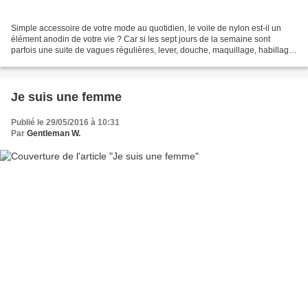
Simple accessoire de votre mode au quotidien, le voile de nylon est-il un
élément anodin de votre vie ? Car si les sept jours de la semaine sont
parfois une suite de vagues régulières, lever, douche, maquillage, habillage,
petit-déjeuner en famille, bisous...
Je suis une femme
Publié le 29/05/2016 à 10:31
Par
Gentleman W.