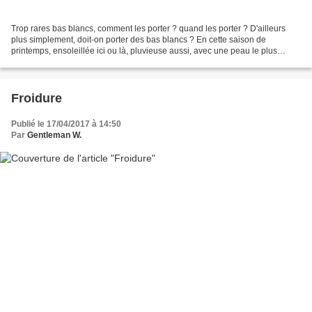
Trop rares bas blancs, comment les porter ? quand les porter ? D'ailleurs
plus simplement, doit-on porter des bas blancs ? En cette saison de
printemps, ensoleillée ici ou là, pluvieuse aussi, avec une peau le plus
souvent très claire pour ne pas dire...
Froidure
Publié le 17/04/2017 à 14:50
Par
Gentleman W.