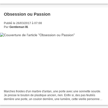
voile de nylon. Oui, c'est...
Obsession ou Passion
Publié le 26/03/2017 à 07:08
Par
Gentleman W.
Marches froides d'un marbre d'antan, une porte avec une sonnette sourde.
Je presse le bouton de plastique ancien, rien. Enfin si, des pas feutrés
derrière une porte, un couloir derrière, une lumière, cette vieille personne
qui m'indique une minusucule...