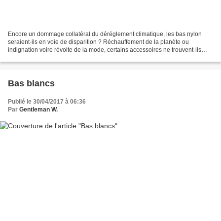
Encore un dommage collatéral du déréglement climatique, les bas nylon
seraient-ils en voie de disparition ? Réchauffement de la planète ou
indignation voire révolte de la mode, certains accessoires ne trouvent-ils
plus leur place dans le quotidien des...
Bas blancs
Publié le 30/04/2017 à 06:36
Par
Gentleman W.