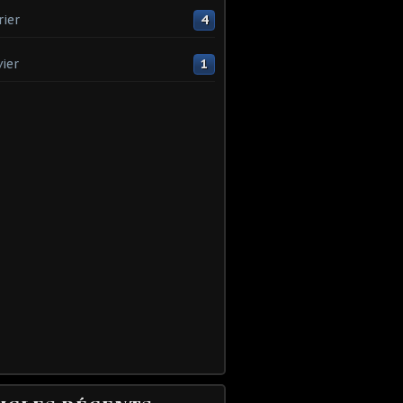
rier
4
vier
1