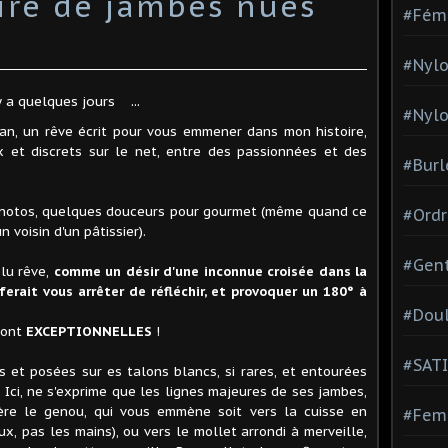
ire de jambes nues
#Fém
#Nylo
y a quelques jours
...
#Nylo
an, un rêve écrit pour vous emmener dans mon histoire,
x et discrets sur le net, entre des passionnées et des
#Burl
 photos, quelques douceurs pour gourmet (même quand ce
#Ordr
 voisin d'un pâtissier).
#Gen
olu rêve,
comme un désir d'une inconnue croisée dans la
erait vous arrêter de réfléchir, et provoquer un 180° à
#Dou
 sont
EXCEPTIONNELLES
!
#SATI
s et posées sur es talons blancs, si rares, et entourées
! Ici, ne s'exprime que les lignes majeures de ses jambes,
ière le genou, qui vous emmène soit vers la cuisse en
#Femm
x, pas les mains), ou vers le mollet arrondi à merveille,