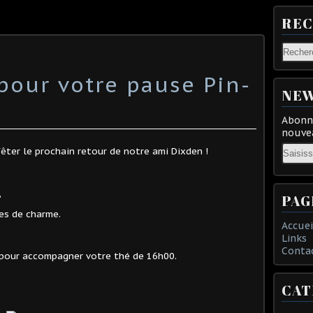
RE
our votre pause Pin-
NEW
Abonne
nouvea
Email
êter le prochain retour de notre ami Dixden !
,
PAG
es de charme.
Accuei
Links
Conta
, pour accompagner votre thé de 16h00.
CAT