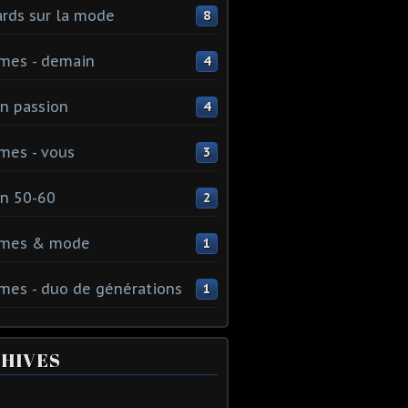
rds sur la mode
8
mes - demain
4
n passion
4
mes - vous
3
n 50-60
2
mes & mode
1
es - duo de générations
1
HIVES