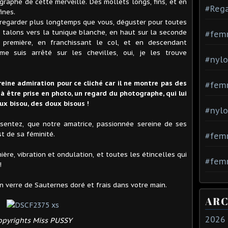
graphe de cette merveille. Des mollets longs, fins, et en
#Rega
ines.
 regarder plus longtemps que vous, déguster pour toutes
s talons vers la tunique blanche, en haut sur la seconde
#fem
 première, en franchissant le col, et en descendant
e suis arrêté sur les chevilles, oui, je les trouve
#nylo
ereine admiration pour ce cliché car il ne montre pas des
#fem
 à être prise en photo, un regard du photographe, qui lui
ux bisou, des doux bisous !
#nylo
ssentez, que notre amatrice, passionnée sereine de ses
t de sa féminité.
#fem
mière, vibration et ondulation, et toutes les étincelles qui
#femm
!
n verre de Sauternes doré et frais dans votre main.
ARC
2026
opyrights Miss PUSSY