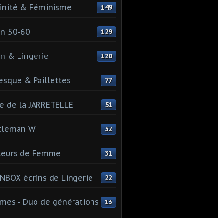
inité & Féminisme
149
n 50-60
129
n & Lingerie
120
esque & Paillettes
77
e de la JARRETELLE
51
tleman W
32
leurs de Femme
31
NBOX écrins de Lingerie
22
es - Duo de générations
13