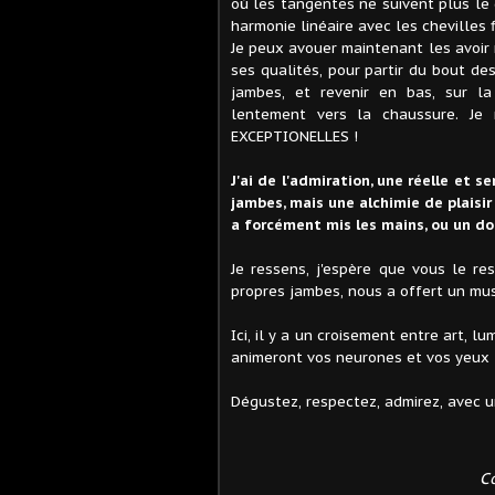
où les tangentes ne suivent plus le 
harmonie linéaire avec les chevilles f
Je peux avouer maintenant les avoir
ses qualités, pour partir du bout de
jambes, et revenir en bas, sur la
lentement vers la chaussure. Je m
EXCEPTIONELLES !
J'ai de l'admiration, une réelle et s
jambes, mais une alchimie de plaisir
a forcément mis les mains, ou un do
Je ressens, j'espère que vous le re
propres jambes, nous a offert un mus
Ici, il y a un croisement entre art, lu
animeront vos neurones et vos yeux 
Dégustez, respectez, admirez, avec u
C