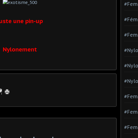
#Fem
#Fémi
uste une pin-up
#Fem
Nylonement
#Nylo
#Nyl
#Nylo
#Fem
#Femm
#Fem