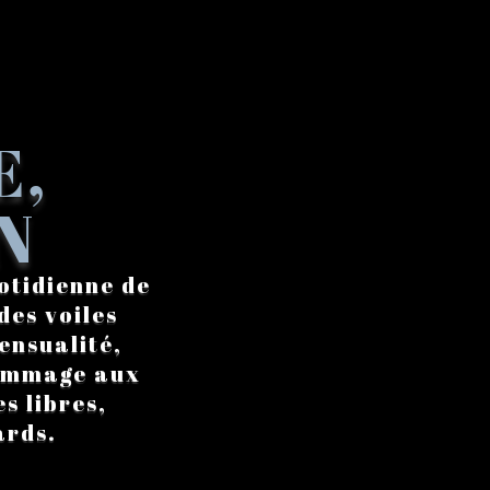
E,
N
otidienne de
des voiles
ensualité,
hommage aux
s libres,
ards.