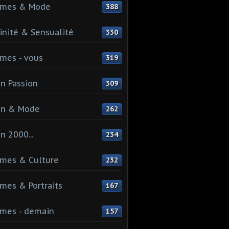
mes & Mode
388
nité & Sensualité
330
mes - vous
319
n Passion
309
on & Mode
262
n 2000...
234
mes & Culture
232
es & Portraits
167
mes - demain
157