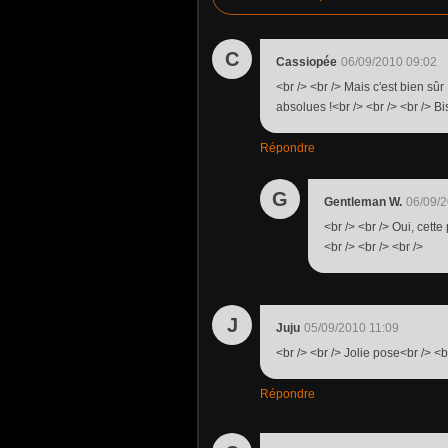
C
Cassiopée
06/09/2010 09:02
<br /> <br /> Mais c'est bien sû
absolues !<br /> <br /> <br /> Bi
Répondre
G
Gentleman W.
06/09/2
<br /> <br /> Oui, cet
<br /> <br /> <br />
J
Juju
05/09/2010 11:09
<br /> <br /> Jolie pose<br /> <br
Répondre