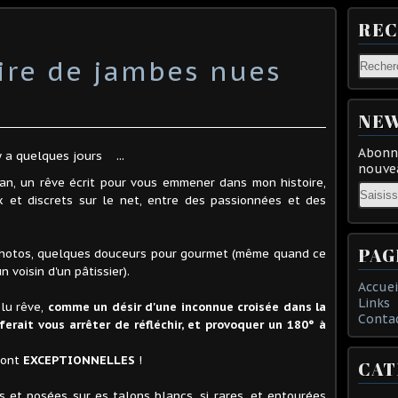
RE
ire de jambes nues
NEW
Abonne
y a quelques jours
...
nouvea
an, un rêve écrit pour vous emmener dans mon histoire,
Email
x et discrets sur le net, entre des passionnées et des
PAG
 photos, quelques douceurs pour gourmet (même quand ce
 voisin d'un pâtissier).
Accuei
Links
olu rêve,
comme un désir d'une inconnue croisée dans la
Conta
erait vous arrêter de réfléchir, et provoquer un 180° à
 sont
EXCEPTIONNELLES
!
CAT
s et posées sur es talons blancs, si rares, et entourées