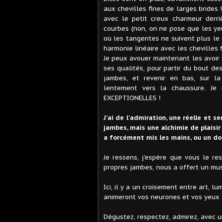
aux chevilles fines de larges brides 
avec le petit creux charmeur derr
courbes (non, on ne pose que les yeu
où les tangentes ne suivent plus le 
harmonie linéaire avec les chevilles f
Je peux avouer maintenant les avoir
ses qualités, pour partir du bout de
jambes, et revenir en bas, sur la
lentement vers la chaussure. Je m
EXCEPTIONELLES !
J'ai de l'admiration, une réelle et s
jambes, mais une alchimie de plaisir
a forcément mis les mains, ou un do
Je ressens, j'espère que vous le re
propres jambes, nous a offert un mus
Ici, il y a un croisement entre art, lu
animeront vos neurones et vos yeux 
Dégustez, respectez, admirez, avec u