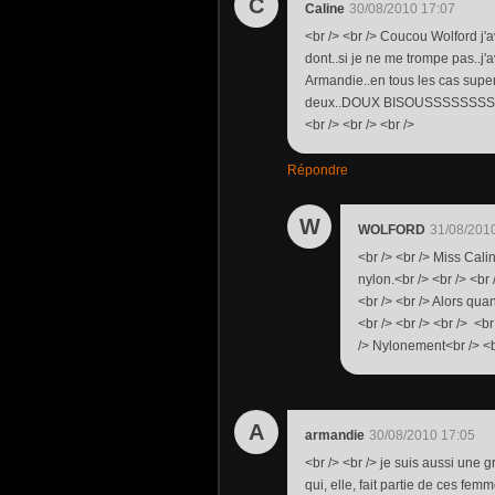
C
Caline
30/08/2010 17:07
<br /> <br /> Coucou Wolford j
dont..si je ne me trompe pas..j'
Armandie..en tous les cas super
deux..DOUX BISOUSSSSSSSSSS<br
<br /> <br /> <br />
Répondre
W
WOLFORD
31/08/201
<br /> <br /> Miss Cali
nylon.<br /> <br /> <br 
<br /> <br /> Alors qu
<br /> <br /> <br /> <br
/> Nylonement<br /> <br
A
armandie
30/08/2010 17:05
<br /> <br /> je suis aussi une
qui, elle, fait partie de ces fem