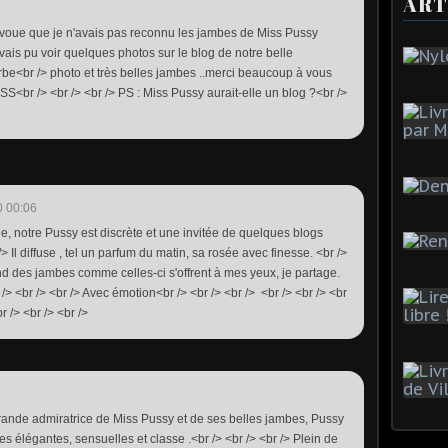
ART
'avoue que je n'avais pas reconnu les jambes de Miss Pussy
avais pu voir quelques photos sur le blog de notre belle
be<br /> photo et très belles jambes ..merci beaucoup à vous
 /> <br /> <br /> PS : Miss Pussy aurait-elle un blog ?<br />
0 00:06
ne, notre Pussy est discrète et une invitée de quelques blogs
/> Il diffuse , tel un parfum du matin, sa rosée avec finesse. <br />
and des jambes comme celles-ci s'offrent à mes yeux, je partage.
 /> <br /> <br /> Avec émotion<br /> <br /> <br /> <br /> <br /> <br
 /> <br /> <br />
 grande admiratrice de Miss Pussy et de ses belles jambes, Pussy
mes élégantes, sensuelles et classe .<br /> <br /> <br /> Plein de