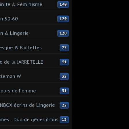
inité & Féminisme
149
n 50-60
129
n & Lingerie
120
esque & Paillettes
77
e de la JARRETELLE
51
tleman W
32
leurs de Femme
31
NBOX écrins de Lingerie
22
es - Duo de générations
13