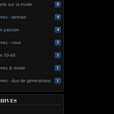
rds sur la mode
8
mes - demain
4
n passion
4
mes - vous
3
n 50-60
2
mes & mode
1
es - duo de générations
1
HIVES