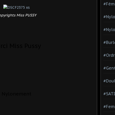
#Fém
opyrights Miss PUSSY
#Nylo
#Nylo
#Burl
rci Miss Pussy
#Ordr
#Gen
#Dou
Nylonement
#SATI
#Femm