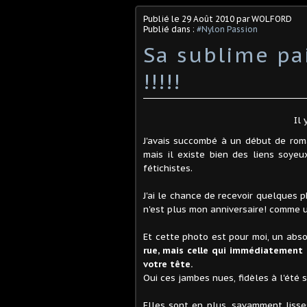
Publié le
29 Août 2010
par WOLFORD
Publié dans :
#Nylon Passion
Sa sublime pa
!!!!!
Il 
J'avais succombé à un début de rom
mais il existe bien des liens soyeu
fétichistes.
J'ai le chance de recevoir quelques
n'est plus mon anniversaire! comme un
Et cette photo est pour moi, un abs
rue, mais celle qui immédiatement f
votre tête.
Oui ces jambes nues, fidèles à l'été
Elles sont en plus, savamment lisse