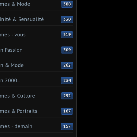
mes & Mode
388
nité & Sensualité
330
mes - vous
319
n Passion
309
on & Mode
262
n 2000...
234
mes & Culture
232
es & Portraits
167
mes - demain
157