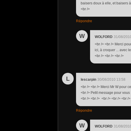
baisers doux à elle, et baisers 
<br />
Répondre
W
WOLFORD
31/08/201
<br /> <br /> Merci po
ici, à croquer ... avec 
<br /> <br /> <br />
L
lescarpin
30/08/2010 13:58
<br /> <br /> Merci Mr W pour c
<br /> Petit message pour vous P
<br /> <br /> <br /> <br /> <br />
Répondre
W
WOLFORD
31/08/201