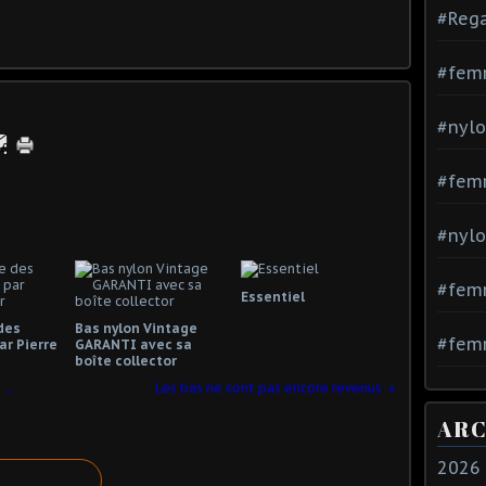
#Rega
#fem
#nylo
#fem
#nylo
#fem
Essentiel
 des
Bas nylon Vintage
#femm
ar Pierre
GARANTI avec sa
boîte collector
...
Les bas ne sont pas encore revenus
ARC
2026