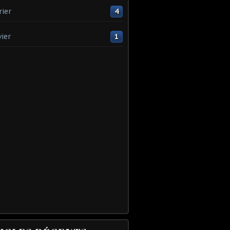
rier
4
vier
1