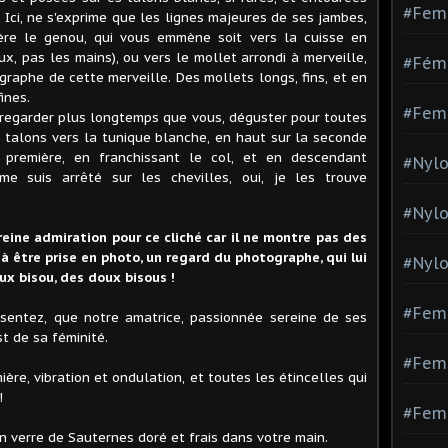
#Fem
! Ici, ne s'exprime que les lignes majeures de ses jambes,
ière le genou, qui vous emmène soit vers la cuisse en
x, pas les mains), ou vers le mollet arrondi à merveille,
#Fémi
graphe de cette merveille. Des mollets longs, fins, et en
ines.
#Fem
 regarder plus longtemps que vous, déguster pour toutes
s talons vers la tunique blanche, en haut sur la seconde
 première, en franchissant le col, et en descendant
#Nylo
e suis arrêté sur les chevilles, oui, je les trouve
#Nyl
ereine admiration pour ce cliché car il ne montre pas des
 à être prise en photo, un regard du photographe, qui lui
#Nylo
ux bisou, des doux bisous !
#Fem
ssentez, que notre amatrice, passionnée sereine de ses
t de sa féminité.
#Femm
mière, vibration et ondulation, et toutes les étincelles qui
!
#Fem
n verre de Sauternes doré et frais dans votre main.