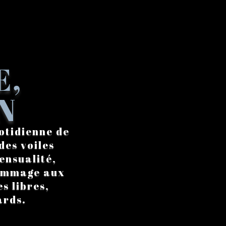
E,
N
otidienne de
des voiles
ensualité,
hommage aux
s libres,
ards.