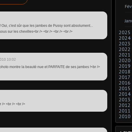
Fév
Jan
r ! Oui, c'est sûr que les jambes de Pussy sont absolument...
sous sur les chevilles<br /> <br /> <br /> <br />
2025
2024
2023
2022
2021
010 10:02
2020
2019
te photo montre la beauté nue et PARFAITE de ses jambes !<br />
2018
2017
2016
2015
2014
2013
 /> <br /> <br />
2012
2011
2010