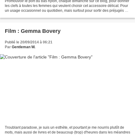
Promouvoir le port du bas nylon, chaque dimanche sur ce blog, pour donner
les clefs à toutes les femmes qui veulent choisir cet accessoire délicat. Pour
un usage occasionnel ou quotidien, mais surtout pour sortir des préjugés et
des ignorances qui entourent...
Film : Gemma Bovery
Publié le 20/09/2014 à 06:21
Par
Gentleman W.
Troublant paradoxe, je suis un esthète, et pourtant je me nourris plutôt de
mots, mais aussi de livres et de beaucoup (trop) d'heures dans les méandres