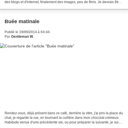
des blogs et d'internet, finalement des images, peu de films. Je devrais être
cinéphile, mais je n'ai...
Buée matinale
Publié le 19/09/2014 à 04:44
Par
Gentleman W.
Rendez-vous, déjà présent dans ce café, derrière la vitre, j'ai pris la place du
chat, je regarde la rue, en tournant la cuillère dans mon chocolat crémeux.
Habitude venue d'une précédente vie, ou pour préparer la suivante, je suis
au chaud avec les rayons...