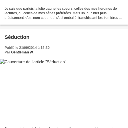
Je sais que parfois la folie gagne les coeurs, celles des mes héroines de
lectures, ou celles de mes séries préférées. Mais un jour, hier plus
précisément, c'est mon coeur qui s'est emballé, franchissant les frontières de
l'ordre établi. Voilà plusieurs...
Séduction
Publié le 21/09/2014 à 15:30
Par
Gentleman W.