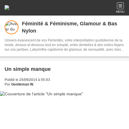
MENU
Féminité & Féminisme, Glamour & Bas
Nylon
Univers évanescent de vos Féminités, votre interprétation quotidienne de la
mode, dessus et dessous tout en volupté, entre dentelles & des voiles légers
sur vos jambes. Labyrinthe capitonné de glamour, de sensualité, avec mes
mots pour souligner votre élégance, pour rendre hommage aux Femmes,
chaque jour, avec des billets d'humeur chic, des livres libres, des portraits &
des silhouettes, des instants de vie et des regards. Glamour toujours !
Un simple manque
Publié le 25/09/2014 à 05:03
Par
Gentleman W.