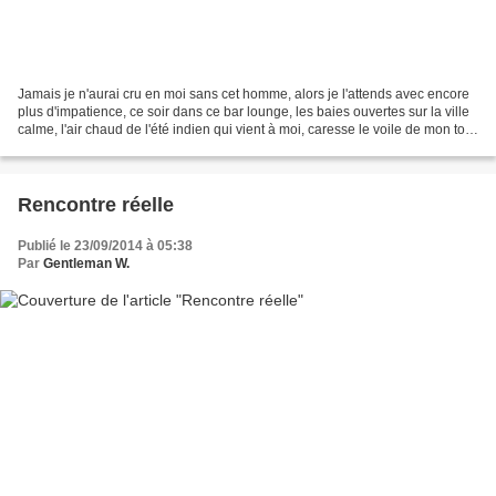
Jamais je n'aurai cru en moi sans cet homme, alors je l'attends avec encore
plus d'impatience, ce soir dans ce bar lounge, les baies ouvertes sur la ville
calme, l'air chaud de l'été indien qui vient à moi, caresse le voile de mon top
noir. Il est là,...
Rencontre réelle
Publié le 23/09/2014 à 05:38
Par
Gentleman W.