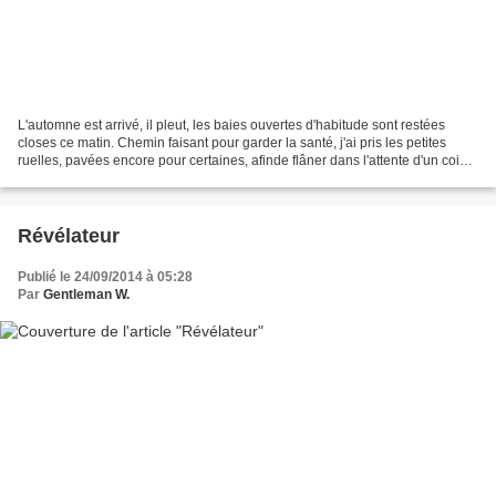
L'automne est arrivé, il pleut, les baies ouvertes d'habitude sont restées
closes ce matin. Chemin faisant pour garder la santé, j'ai pris les petites
ruelles, pavées encore pour certaines, afinde flâner dans l'attente d'un coin
de ciel bleu et j'ai fini...
Révélateur
Publié le 24/09/2014 à 05:28
Par
Gentleman W.