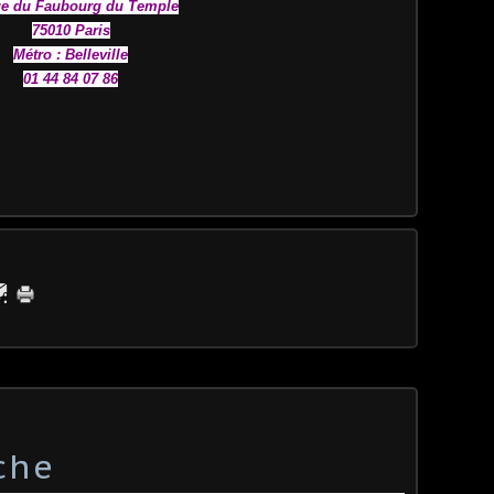
ue du Faubourg du Temple
75010 Paris
Métro : Belleville
01 44 84 07 86
che