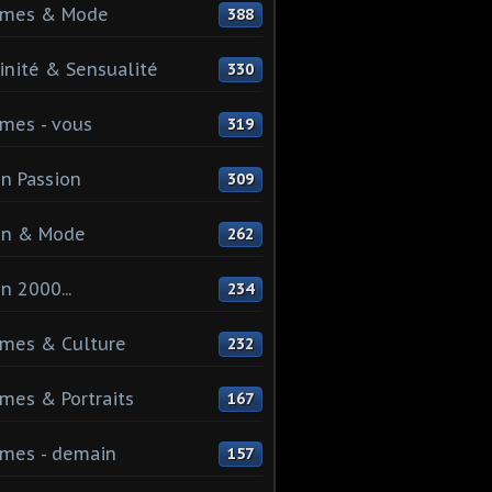
mes & Mode
388
nité & Sensualité
330
mes - vous
319
n Passion
309
on & Mode
262
n 2000...
234
mes & Culture
232
es & Portraits
167
mes - demain
157