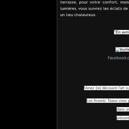
terrasse, pour votre confort, mai
lumières, vous suivrez les éclats de 
un lieu chaleureux.
"En avri
facebook.
Venez (re) découvrir l'art su
Les Arsenic Tease vous pr
dans un
présent