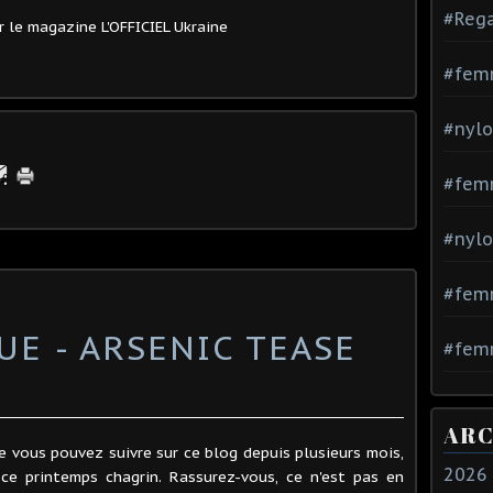
#Rega
 le magazine L'OFFICIEL Ukraine
#fem
#nylo
#fem
#nylo
#fem
E - ARSENIC TEASE
#femm
ARC
e vous pouvez suivre sur ce blog depuis plusieurs mois,
2026
é ce printemps chagrin. Rassurez-vous, ce n'est pas en