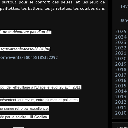
s surtout pour le confort des belles, et les jeux de
Fév
paillettes, les ballons, les jarretelles, les courbes dans
Jan
2025
l, ne te découvre pas d'un fil"
2024
2023
2022
2021
com/events/380458185322292
2020
2019
2018
2017
2016
2015
btil de l'effeuillage à l'Etage le jeudi 26 avril 2011.
2014
2013
ésentent leur revue, entre plumes et paillettes,
2012
2011
e soirée rétro par excellence,
2010
ée par la solaire
Lili Go
diva.