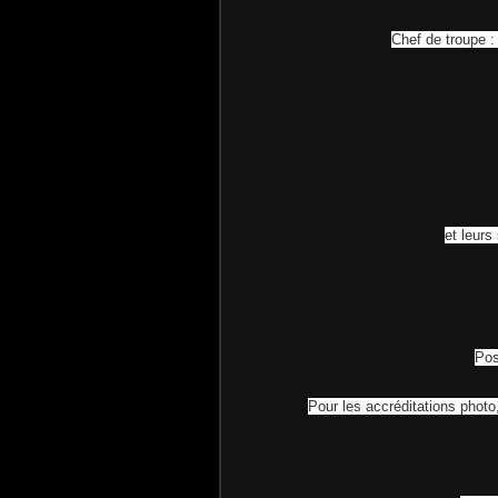
Chef de troupe :
et leurs
Pos
Pour les accréditations phot