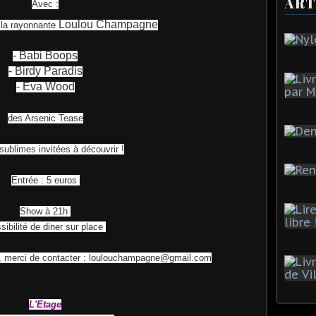
ART
Avec :
Loulou Champagne
 la rayonnante
- Babi Boops
- Birdy Paradis
- Eva Wood
des Arsenic Tease
 sublimes invitées à découvrir !
Entrée : 5 euros
Show à 21h
sibilité de diner sur place
o, merci de contacter : loulouchampagne@gmail.com
L'Etage