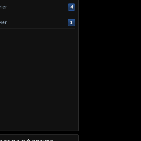
rier
4
vier
1