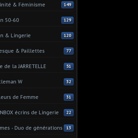
inité & Féminisme
149
n 50-60
129
n & Lingerie
120
esque & Paillettes
77
e de la JARRETELLE
51
tleman W
32
leurs de Femme
31
NBOX écrins de Lingerie
22
es - Duo de générations
13