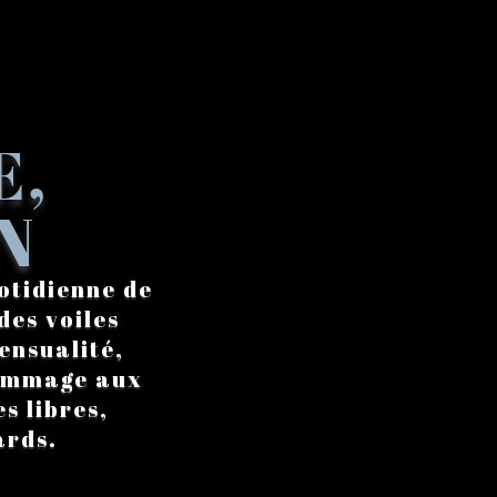
E,
N
otidienne de
des voiles
ensualité,
hommage aux
s libres,
ards.