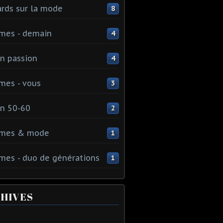
rds sur la mode
8
mes - demain
4
n passion
4
mes - vous
3
n 50-60
2
mes & mode
1
es - duo de générations
1
HIVES