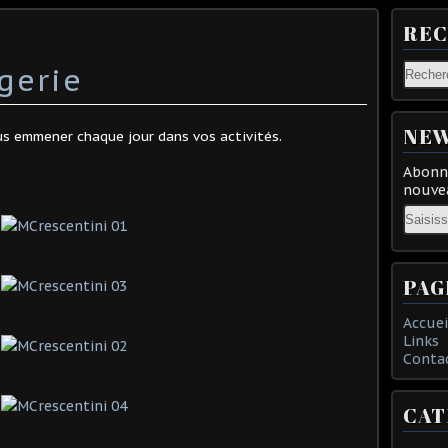
RE
gerie
NEW
ous emmener chaque jour dans vos activités.
Abonne
nouvea
Email
PAG
Accuei
Links
Conta
CAT