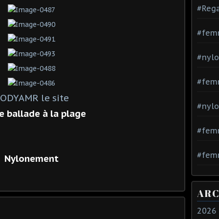
#Rega
#fem
#nylo
#fem
ODYAMR le site
#nylo
 ballade à la plage
#fem
#femm
Nylonement
ARC
2026