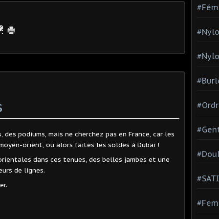
#Fém
#Nylo
#Nylo
#Burl
s
#Ordr
#Gen
, des podiums, mais ne cherchez pas en France, car les
moyen-orient, ou alors faites les soldes à Dubaï !
#Dou
orientales dans ces tenues, des belles jambes et une
eurs de lignes.
#SATI
er.
#Femm