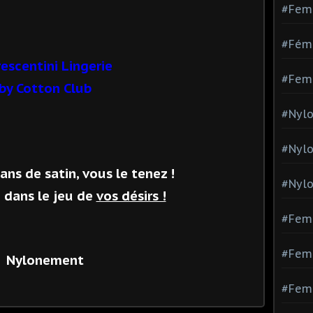
#Fem
#Fémi
rescentini Lingerie
#Fem
by Cotton Club
#Nylo
#Nyl
ns de satin, vous le tenez !
#Nylo
dans le jeu de
vos désirs !
#Fem
#Femm
Nylonement
#Fem