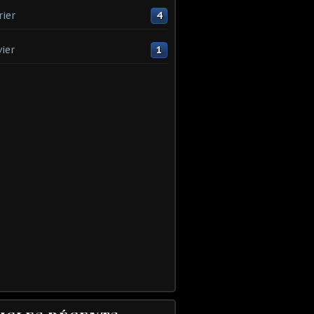
rier
4
vier
1