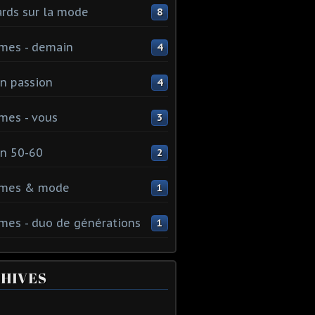
rds sur la mode
8
mes - demain
4
n passion
4
mes - vous
3
n 50-60
2
mes & mode
1
es - duo de générations
1
HIVES