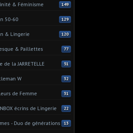
inité & Féminisme
149
n 50-60
129
n & Lingerie
120
esque & Paillettes
77
e de la JARRETELLE
51
tleman W
32
leurs de Femme
31
NBOX écrins de Lingerie
22
es - Duo de générations
13