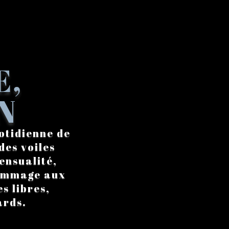
E,
N
otidienne de
des voiles
ensualité,
hommage aux
s libres,
ards.