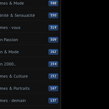
mes & Mode
388
nité & Sensualité
330
mes - vous
319
n Passion
309
on & Mode
262
n 2000...
234
mes & Culture
232
es & Portraits
167
mes - demain
157