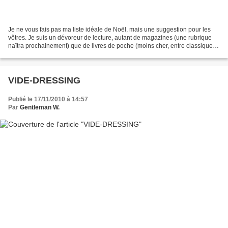
Je ne vous fais pas ma liste idéale de Noël, mais une suggestion pour les
vôtres. Je suis un dévoreur de lecture, autant de magazines (une rubrique
naîtra prochainement) que de livres de poche (moins cher, entre classiques
et nouveautés) et des livres...
VIDE-DRESSING
Publié le 17/11/2010 à 14:57
Par
Gentleman W.