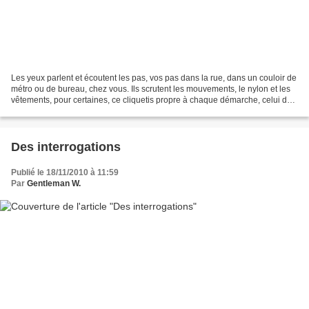
Les yeux parlent et écoutent les pas, vos pas dans la rue, dans un couloir de
métro ou de bureau, chez vous. Ils scrutent les mouvements, le nylon et les
vêtements, pour certaines, ce cliquetis propre à chaque démarche, celui de
vos talons sur le sol....
Des interrogations
Publié le 18/11/2010 à 11:59
Par
Gentleman W.