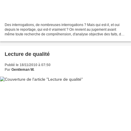
Des interrogations, de nombreuses interrogations ? Mais qui est-il, et oui
depuis le reportage, qui est-il vraiment ? On revient au jugement avant
même toute recherche de compréhension, d'analyse objective des faits, des
gestes et surtout des mots. Un...
Lecture de qualité
Publié le 18/11/2010 à 07:50
Par
Gentleman W.