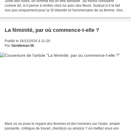
Juste des roses, un homme est un être sensible , du moins considéré
comme tel, si il pense à rentrer chez lui avec des fleurs. Surtout si il le fait
non pas uniquement pour la St Valentin et l'anniversaire de sa femme. Alors
quand vous allez chercher...
La féminité, par où commence-t-elle ?
Publié le 16/11/2010 à 11:20
Par
Gentleman W.
Mais où se pose le regard des femmes et des hommes sur l'autre, simple
passante, collègue de travail, client(e)s ou ami(e)s ? où mettez vous vos