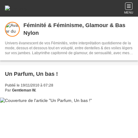
MENU
Féminité & Féminisme, Glamour & Bas
Nylon
Univers évanescent de vos Féminités, votre interprétation quotidienne de la
mode, dessus et dessous tout en volupté, entre dentelles & des voiles légers
sur vos jambes. Labyrinthe capitonné de glamour, de sensualité, avec mes
mots pour souligner votre élégance, pour rendre hommage aux Femmes,
chaque jour, avec des billets d'humeur chic, des livres libres, des portraits &
des silhouettes, des instants de vie et des regards. Glamour toujours !
Un Parfum, Un bas !
Publié le 19/11/2010 à 07:28
Par
Gentleman W.