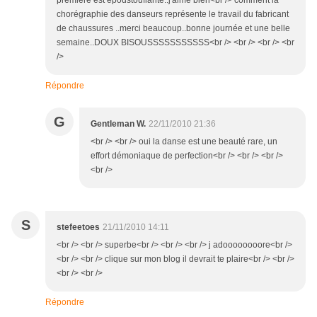
première est époustouflante..j'aime bien<br /> comment la
chorégraphie des danseurs représente le travail du fabricant
de chaussures ..merci beaucoup..bonne journée et une belle
semaine..DOUX BISOUSSSSSSSSSSS<br /> <br /> <br /> <br
/>
Répondre
G
Gentleman W.
22/11/2010 21:36
<br /> <br /> oui la danse est une beauté rare, un
effort démoniaque de perfection<br /> <br /> <br />
<br />
S
stefeetoes
21/11/2010 14:11
<br /> <br /> superbe<br /> <br /> <br /> j adoooooooore<br />
<br /> <br /> clique sur mon blog il devrait te plaire<br /> <br />
<br /> <br />
Répondre