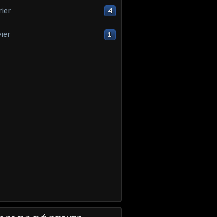
rier
4
vier
1