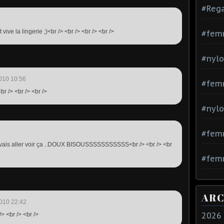
#Rega
 vive la lingerie ;)<br /> <br /> <br /> <br />
#fem
#nylo
010 10:56
#fem
br /> <br /> <br />
#nylo
#fem
 je vais aller voir ça ..DOUX BISOUSSSSSSSSSSS<br /> <br /> <br
#femm
ARC
010 22:42
2026
/> <br /> <br />