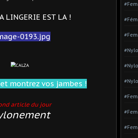
#Fem
 LINGERIE EST LA !
#Fémi
#Fem
#Nylo
#Nyl
#Nylo
 et montrez vos jambes !
#Fem
nd article du jour
ylonement
#Femm
#Fem