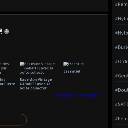
#Fém
#Nylo
#Nylo
#Burl
#Ordr
Essentiel
#Gen
 des
Bas nylon Vintage
ar Pierre
GARANTI avec sa
boîte collector
#Dou
Modeuse pleine de charme
#SATI
#Femm