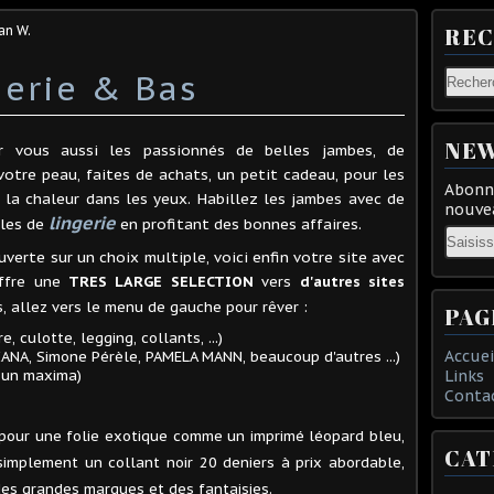
an W.
RE
erie & Bas
NEW
r vous aussi les passionnés de belles jambes, de
votre peau, faites de achats, un petit cadeau, pour les
Abonne
la chaleur dans les yeux. Habillez les jambes avec de
nouvea
lingerie
lles de
en profitant des bonnes affaires.
Email
verte sur un choix multiple, voici enfin votre site avec
offre une
TRES LARGE SELECTION
vers
d'autres sites
s, allez vers le menu de gauche pour rêver :
PAG
, culotte, legging, collants, ...)
Accuei
ANA, Simone Pérèle, PAMELA MANN, beaucoup d'autres ...)
t un maxima)
Links
Conta
pour une folie exotique comme un imprimé léopard bleu,
CAT
simplement un collant noir 20 deniers à prix abordable,
des grandes marques et des fantaisies.