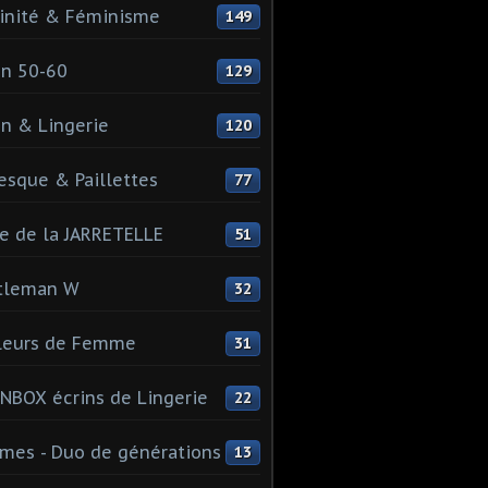
inité & Féminisme
149
n 50-60
129
n & Lingerie
120
esque & Paillettes
77
e de la JARRETELLE
51
tleman W
32
leurs de Femme
31
NBOX écrins de Lingerie
22
es - Duo de générations
13