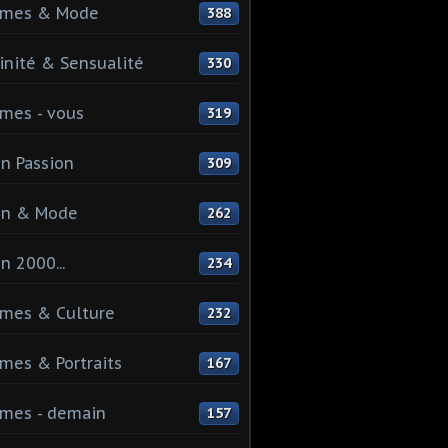
mes & Mode
388
nité & Sensualité
330
mes - vous
319
n Passion
309
on & Mode
262
n 2000...
234
mes & Culture
232
es & Portraits
167
mes - demain
157