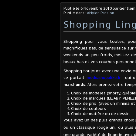
Publié le
6 Novembre 2010
par Gentlem
Publié dans :
#Nylon Passion
Shopping Ling
Shopping pour vous toutes, pou
magnifiques bas, de sensualité sur 
weekends un peu froids, mettez de 
beaux bas et vos courbes personne
Shopping toujours avec une envie ou
ce portail
qui 
mode.shopalike.fr
marchands
. Alors prenez votre temp
Choix de modèles (shorty, guêpière
Choix de marques (LEJABY, VENEZI
Choix de prix (avec un minima e
Choix de couleurs
Choix de matière ou de dessin
Vous avez un des plus grands choix 
ou un classique rouge uni, ou plus 
une grande variété de lingerie avec 