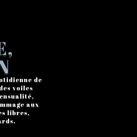
E,
N
otidienne de
des voiles
ensualité,
hommage aux
s libres,
ards.