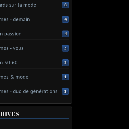
rds sur la mode
8
mes - demain
4
n passion
4
mes - vous
3
n 50-60
2
mes & mode
1
es - duo de générations
1
HIVES