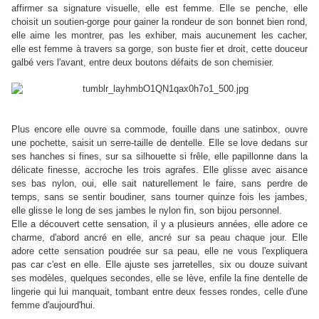
affirmer sa signature visuelle, elle est femme. Elle se penche, elle
choisit un soutien-gorge pour gainer la rondeur de son bonnet bien rond,
elle aime les montrer, pas les exhiber, mais aucunement les cacher,
elle est femme à travers sa gorge, son buste fier et droit, cette douceur
galbé vers l'avant, entre deux boutons défaits de son chemisier.
Plus encore elle ouvre sa commode, fouille dans une satinbox, ouvre
une pochette, saisit un serre-taille de dentelle. Elle se love dedans sur
ses hanches si fines, sur sa silhouette si frêle, elle papillonne dans la
délicate finesse, accroche les trois agrafes. Elle glisse avec aisance
ses bas nylon, oui, elle sait naturellement le faire, sans perdre de
temps, sans se sentir boudiner, sans tourner quinze fois les jambes,
elle glisse le long de ses jambes le nylon fin, son bijou personnel.
Elle a découvert cette sensation, il y a plusieurs années, elle adore ce
charme, d'abord ancré en elle, ancré sur sa peau chaque jour. Elle
adore cette sensation poudrée sur sa peau, elle ne vous l'expliquera
pas car c'est en elle. Elle ajuste ses jarretelles, six ou douze suivant
ses modèles, quelques secondes, elle se lève, enfile la fine dentelle de
lingerie qui lui manquait, tombant entre deux fesses rondes, celle d'une
femme d'aujourd'hui.