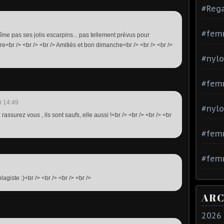
#Rega
#fem
bîme pas ses jolis escarpins... pas tellement prévus pour
rire<br /> <br /> <br /> Amitiés et bon dimanche<br /> <br /> <br />
#nylo
#fem
0 14:49
#nylo
rassurez vous , ils sont saufs, elle aussi !<br /> <br /> <br /> <br
#fem
#femm
plagiste :)<br /> <br /> <br /> <br />
ARC
2026