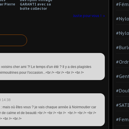
#Fém
ar Pierre
GARANTI avec sa
boîte collector
Juste pour vous !
#Nylo
#Nylo
#Burl
#Ordr
oisins cher ami ?! Le temps d'un été ? Il y a des plagistes
oirmoutrines pour l'occasion...<br /> <br /> <br /> <br />
#Gen
#Dou
0 14:38
#SATI
 : mais où êtes vous ? je vais chaque année à Noirmoutier car
r de calme et de beauté.<br /> <br /> <br /> <br /> <br /> <br />
 <br /> <br />
#Femm