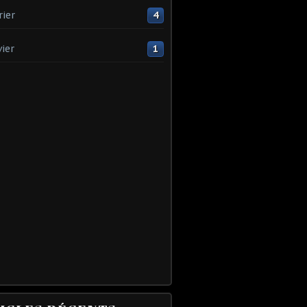
rier
4
vier
1