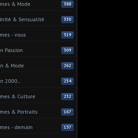
mes & Mode
388
nité & Sensualité
330
mes - vous
319
n Passion
309
on & Mode
262
n 2000...
234
mes & Culture
232
es & Portraits
167
mes - demain
157