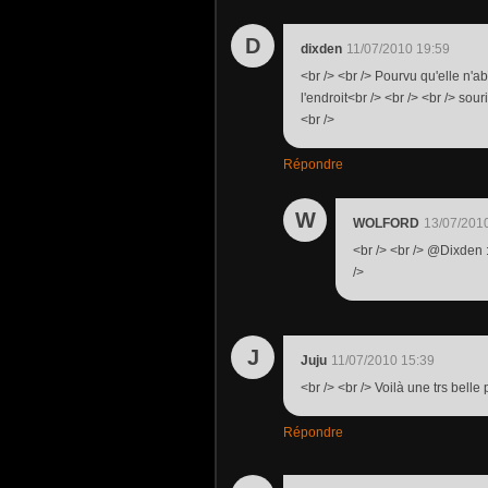
D
dixden
11/07/2010 19:59
<br /> <br /> Pourvu qu'elle n'a
l'endroit<br /> <br /> <br /> sou
<br />
Répondre
W
WOLFORD
13/07/201
<br /> <br /> @Dixden : 
/>
J
Juju
11/07/2010 15:39
<br /> <br /> Voilà une trs belle 
Répondre