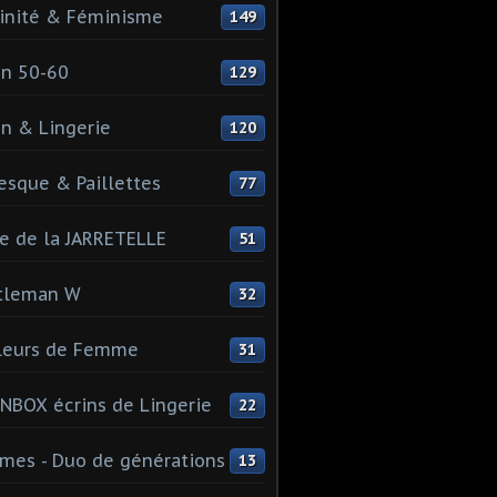
inité & Féminisme
149
n 50-60
129
n & Lingerie
120
esque & Paillettes
77
e de la JARRETELLE
51
tleman W
32
leurs de Femme
31
NBOX écrins de Lingerie
22
es - Duo de générations
13