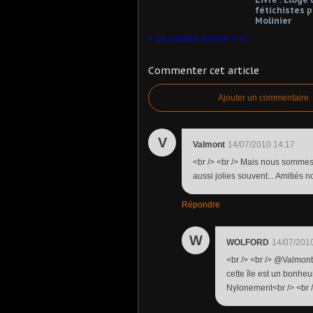
fétichistes p
Molinier
Le paradis existe-t-il ?
Commenter cet article
Ajouter un commentaire
V
Valmont
14/07/2010 14:17
<br /> <br /> Mais nous sommes v
aussi jolies souvent... Amitiés n
Répondre
W
WOLFORD
14/07/201
<br /> <br /> @Valmont
cette île est un bonheu
Nylonement<br /> <br />