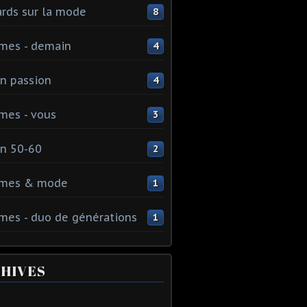
rds sur la mode
8
mes - demain
4
n passion
4
mes - vous
3
n 50-60
2
mes & mode
1
es - duo de générations
1
HIVES