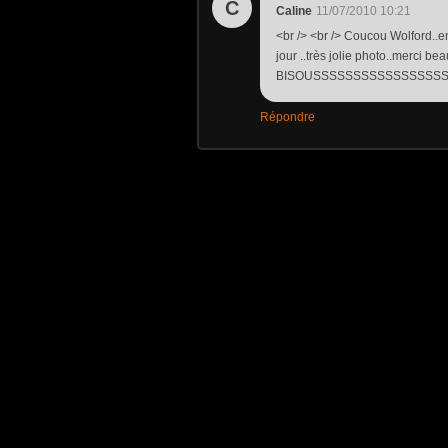
C
Caline
11/07/2010 10:21
<br /> <br /> Coucou Wolford..en
jour ..très jolie photo..merci 
BISOUSSSSSSSSSSSSSSSSSSSIII 
Répondre