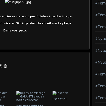
#Fem
#Fémi
acancières ne sont pas fidèles à cette image,
sourire suffit à garder du soleil sur la plage.
#Fem
Dans vos yeux.
#Nylo
#Nyl
#Nylo
#Fem
#Femm
#Fem
Essentiel
 des
Bas nylon Vintage