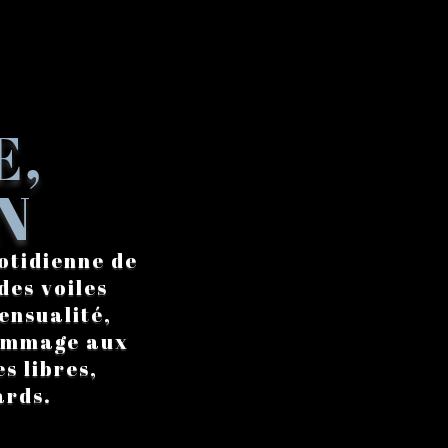
E,
N
otidienne de
des voiles
ensualité,
hommage aux
s libres,
ards.