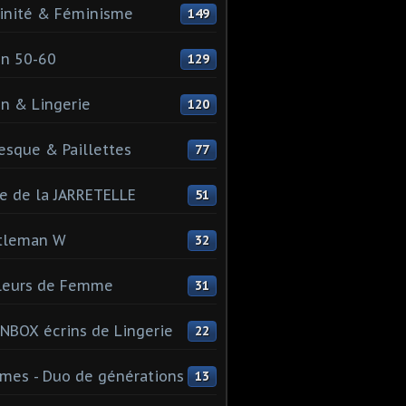
inité & Féminisme
149
n 50-60
129
n & Lingerie
120
esque & Paillettes
77
e de la JARRETELLE
51
tleman W
32
leurs de Femme
31
NBOX écrins de Lingerie
22
es - Duo de générations
13