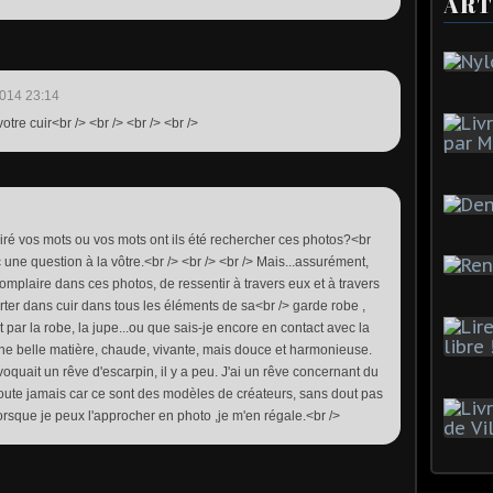
ART
014 23:14
votre cuir<br /> <br /> <br /> <br />
piré vos mots ou vos mots ont ils été rechercher ces photos?<br
c une question à la vôtre.<br /> <br /> <br /> Mais...assurément,
mplaire dans ces photos, de ressentir à travers eux et à travers
à porter dans cuir dans tous les éléments de sa<br /> garde robe ,
par la robe, la jupe...ou que sais-je encore en contact avec la
 une belle matière, chaude, vivante, mais douce et harmonieuse.
évoquait un rêve d'escarpin, il y a peu. J'ai un rêve concernant du
 doute jamais car ce sont des modèles de créateurs, sans dout pas
sque je peux l'approcher en photo ,je m'en régale.<br />