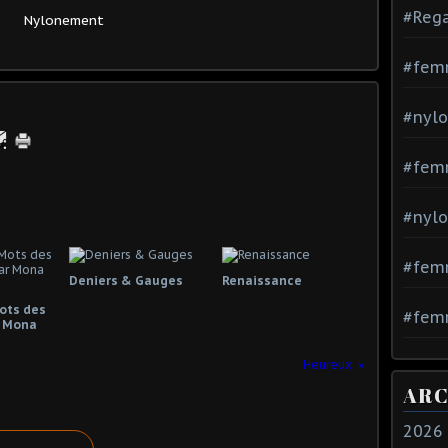
#Rega
Nylonement
#fem
#nylo
#fem
#nylo
#fem
Deniers & Gauges
Renaissance
Mots des
#femm
 Mona
Heureux
ARC
2026