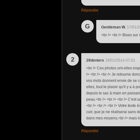
Répondre
G
Gentleman W.
17/01/2
<br /> <br /> Bises sur 
2
28deniers
16/01/2014 07:01
<br /> Ces photos ont-elles ins
/> <br /> <br /> Je retourne don
vos mots donnent envie de se co
elles, tout le plaisir qu'il y a 
depuis le sac à main en passant 
peau.<br /> <br /> <br /> C'est
<br /> <br /> <br /> Votre texte 
cuir, que je ne réaliserai sans
dans mes moyens,<br /> mais lor
Répondre