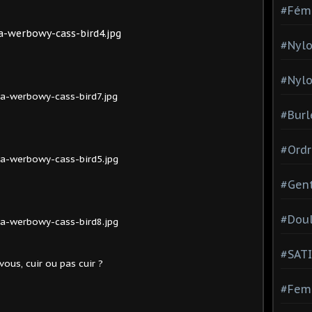
#Fém
#Nylo
#Nylo
#Burl
#Ordr
#Gen
#Dou
#SATI
vous, cuir ou pas cuir ?
#Femm