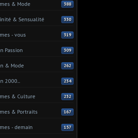
mes & Mode
388
nité & Sensualité
330
mes - vous
319
n Passion
309
on & Mode
262
n 2000...
234
mes & Culture
232
es & Portraits
167
mes - demain
157