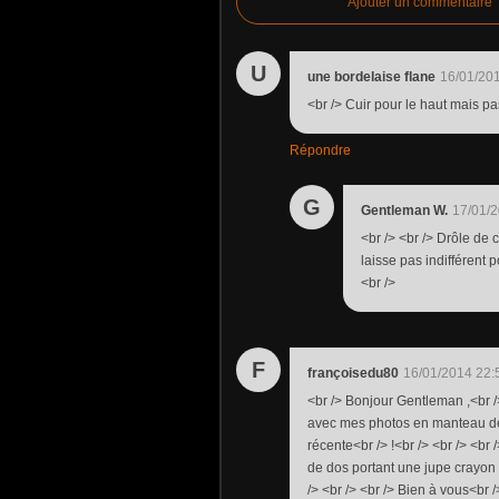
Ajouter un commentaire
U
une bordelaise flane
16/01/20
<br /> Cuir pour le haut mais pa
Répondre
G
Gentleman W.
17/01/2
<br /> <br /> Drôle de c
laisse pas indifférent p
<br />
F
françoisedu80
16/01/2014 22:
<br /> Bonjour Gentleman ,<br /> 
avec mes photos en manteau de cu
récente<br /> !<br /> <br /> <br
de dos portant une jupe crayon 
/> <br /> <br /> Bien à vous<br /