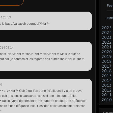
Fév
14 23:13
Jan
s le bas... Va savoir pourquoi?!<br />
2025
2024
2023
2022
2021
014 23:14
2020
hoix ! <br /> <br /> <br /> <br /> <br /> <br /> Mais le cuir ne
2019
our soi (le contact) et les regards des autres<br /> <br /> <br />
2018
2017
2016
2015
2014
53
2013
2012
<br /> <br /> Cuir ? oui j'en porte ( d'ailleurs il y a un preuve
2011
ir gris ) les chaussures , sacs et une mini-jupe , folie
2010
 /> j'ai souvenir également d'une superbe photo d'une égérie vue
noire d'une élégance folle .Il est des basiques intemporels.<br
>