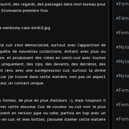
#Fem
suivit, des regards, des passages dans mon bureau pour
 Etonnante première fois.
#Fémi
#Fem
 le cuir s'est démocratisé, surtout avec l'apparition de
#Nylo
uête de nouvelles collections, imitant avec plus ou
e, et produisant des robes en simili-cuir avec toutes
#Nyl
uniquement, des zips, des devants, des derrières, des
it revu avec une surimpression cuir, surtout la divine
#Nylo
i, car j'ai trouvé dans cette matière, non pas un aspect
eur, un contact unique.
#Fem
 formes, de plus en plus d'ailleurs ;-), mais toujours il
#Femm
vec cette douceur. Cuir de couleur ou cuir noir le plus
ouvent en version jupe ou robe, parfois en top avec un
#Fem
en cuir, et mes bottes, j'assume d'aimer cette matière