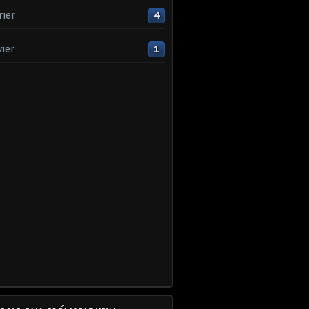
rier
4
vier
1