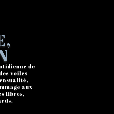
E,
N
otidienne de
des voiles
ensualité,
hommage aux
s libres,
ards.