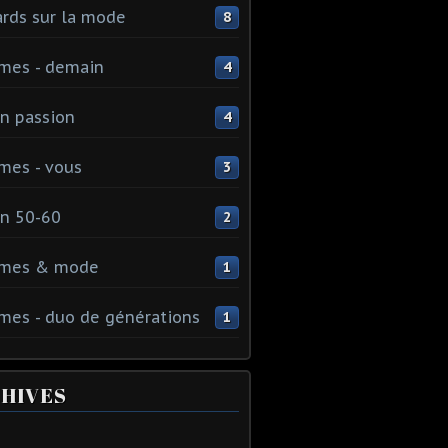
rds sur la mode
8
mes - demain
4
n passion
4
mes - vous
3
n 50-60
2
mes & mode
1
es - duo de générations
1
HIVES