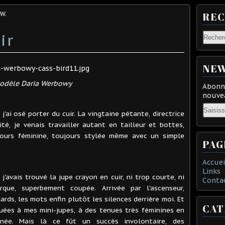
W.
RE
ir
NEW
odèle Daria Werbowy
Abonne
nouvea
Email
j'ai osé porter du cuir. La vingtaine pétante, directrice
té, je venais travailler autant en tailleur et bottes,
jours féminine, toujours stylée même avec un simple
PAG
Accuei
Links
j'avais trouvé la jupe crayon en cuir, ni trop courte, ni
Conta
ue, superbement coupée. Arrivée par l'ascenseur,
ards, les mots enfin plutôt les silences derrière moi. Et
CAT
tuées à mes mini-jupes, à des tenues très féminines en
née. Mais là ce fût un succès involontaire, des