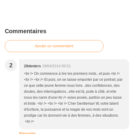
Commentaires
Ajouter un commentaire
2
28deniers
29/04/2014 06:51
<br /> On commence à lire les premiers mots...et puis.<br />
<br /> <br /> Et puis, on se laisse emporter par ce portrait, par
ce que cette jeune femme nous livre...des confidences, des
doutes, des interrogations...elle est là, juste à côté, et elle
nous les narre d'une<br /> voiex posée, parfois un peu lasse
et triste. <br /> <br /> <br /> Cher Gentleman W, votre talent
d'écriture, la puissance et la magie de vos mots sont un
prodige car ils donnent vie à des femmes, à des situations.
<br />
Répondre