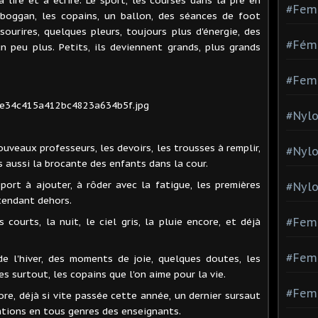
#Fem
toboggan, les copains, un ballon, des séances de foot
ourires, quelques pleurs, toujours plus d'énergie, des
#Fémi
n peu plus. Petits, ils deviennent grands, plus grands
#Fem
#Nylo
uveaux professeurs, les devoirs, les trousses à remplir,
#Nyl
s aussi la brocante des enfants dans la cour.
sport à ajouter, à rôder avec la fatigue, les premières
#Nylo
ttendant dehors.
courts, la nuit, le ciel gris, la pluie encore, et déjà
#Fem
#Femm
r de l'hiver, des moments de joie, quelques doutes, les
es surtout, les copains que l'on aime pour la vie.
#Fem
ore, déjà si vite passée cette année, un dernier sursaut
ations en tous genres des enseignants.