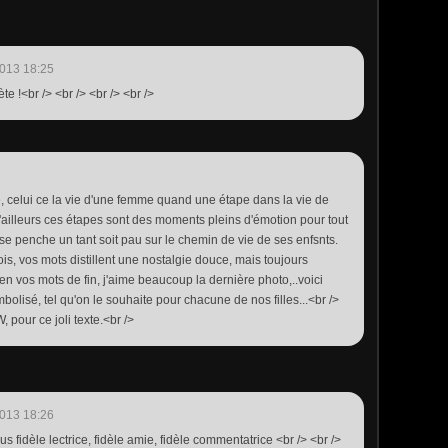
013 18:25
ète !<br /> <br /> <br /> <br />
, celui ce la vie d'une femme quand une étape dans la vie de
'ailleurs ces étapes sont des moments pleins d'émotion pour tout
se penche un tant soit pau sur le chemin de vie de ses enfsnts.
is, vos mots distillent une nostalgie douce, mais toujours
ien vos mots de fin, j'aime beaucoup la dernière photo,..voici
olisé, tel qu'on le souhaite pour chacune de nos filles...<br />
 pour ce joli texte.<br />
013 18:26
us fidèle lectrice, fidèle amie, fidèle commentatrice <br /> <br />