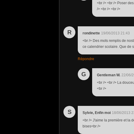
<br /> <br /> Poser des
/> <br /> <br />
R
rondinette
19/06/2013 21:43
<br /> Des mots remplis de nost
ce calendrier scolaire. Que de s
Répondre
G
Gentleman W.
22/06/2
<br /> <br /> La douce
<br />
S
Sylvie, Enfin moi
18/06/2013 2
<br /> J'aime la première et la d
bises<br />