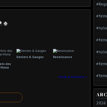
#Rega
#fem
#nylo
#fem
#nylo
Deniers & Gauges
Renaissance
#fem
Mots des
 Mona
#femm
Mode & Féminité
ARC
2026