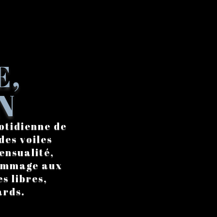
E,
N
otidienne de
des voiles
ensualité,
hommage aux
s libres,
ards.