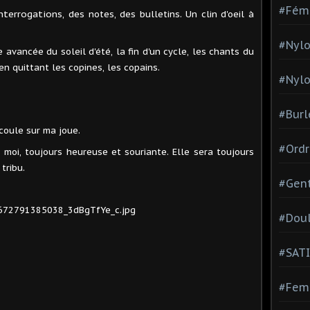
#Fém
 interrogations, des
notes, des bulletins.
Un clin d'oeil à
#Nylo
 avancée du soleil d'été, la fin d'un cycle, les chants du
en quittant les copines, les copains.
#Nylo
#Burl
 coule sur ma joue.
#Ordr
 moi, toujours heureuse et souriante. Elle sera toujours
tribu.
#Gen
#Dou
#SATI
#Femm