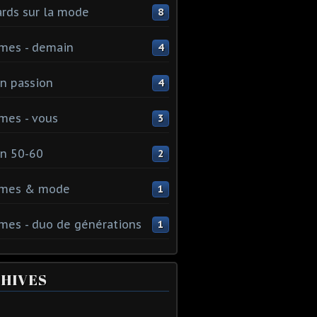
rds sur la mode
8
mes - demain
4
n passion
4
mes - vous
3
n 50-60
2
mes & mode
1
es - duo de générations
1
HIVES