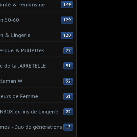
inité & Féminisme
149
n 50-60
129
n & Lingerie
120
esque & Paillettes
77
e de la JARRETELLE
51
tleman W
32
leurs de Femme
31
NBOX écrins de Lingerie
22
es - Duo de générations
13