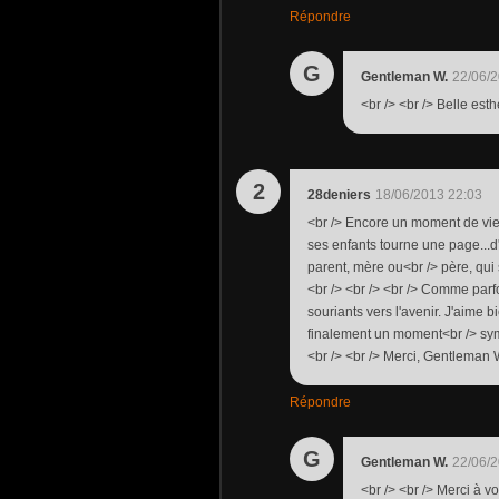
Répondre
G
Gentleman W.
22/06/2
<br /> <br /> Belle esth
2
28deniers
18/06/2013 22:03
<br /> Encore un moment de vie
ses enfants tourne une page...d
parent, mère ou<br /> père, qui 
<br /> <br /> <br /> Comme parfo
souriants vers l'avenir. J'aime b
finalement un moment<br /> symb
<br /> <br /> Merci, Gentleman W,
Répondre
G
Gentleman W.
22/06/2
<br /> <br /> Merci à vo