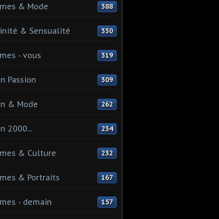
mes & Mode
388
nité & Sensualité
330
mes - vous
319
n Passion
309
on & Mode
262
n 2000...
234
mes & Culture
232
es & Portraits
167
mes - demain
157