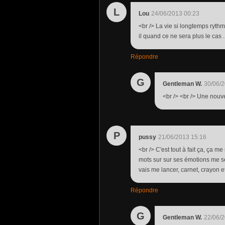
L
Lou
24/06/2013 00:23
<br /> La vie si longtemps ryth
il quand ce ne sera plus le cas .
Répondre
G
Gentleman W.
30/06/2
<br /> <br /> Une nouve
P
pussy
21/06/2013 15:16
<br /> C'est tout à fait ça, ça 
mots sur sur ses émotions me sem
vais me lancer, carnet, crayon e
Répondre
G
Gentleman W.
22/06/2