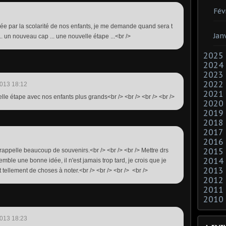
Fév
mée par la scolarité de nos enfants, je me demande quand sera t
Jan
.. un nouveau cap ... une nouvelle étape ...<br />
2025
2024
2023
2022
013 18:12
2021
lle étape avec nos enfants plus grands<br /> <br /> <br /> <br />
2020
2019
2018
2017
2016
2015
me rappelle beaucoup de souvenirs.<br /> <br /> <br /> Mettre drs
2014
ble une bonne idée, il n'est jamais trop tard, je crois que je
2013
t tellement de choses à noter.<br /> <br /> <br /> <br />
2012
2011
2010
013 18:23