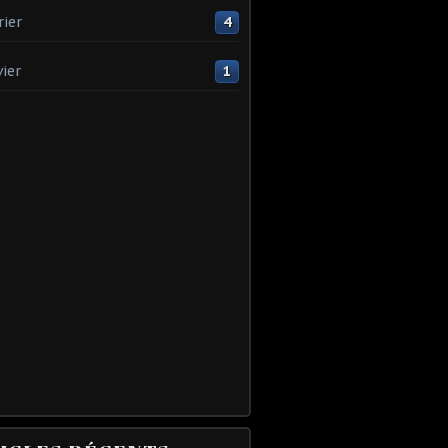
rier
4
vier
1