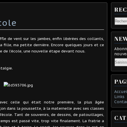
RE
cole
NEW
ffle de vent sur les jambes, enfin libérées des collants,
a fille, ma petite dernière. Encore quelques jours et ce
Abonne
ête de l'école, une nouvelle étape devant nous.
nouvea
Email
talgie.
PAG
Accuei
Links
Conta
 avec celle qui était notre première, la plus âgée
on dans la poussette, à la maternelle avec ses classes
d'école. Tant de souvenirs, de dessins, de patouillages,
CAT
temps est passé vite, trop vite finalement. La fratrie a
lire et à écrire. Le sport, les courses dans la pré en