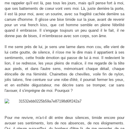
me rappeler qu'il est là, pas tous les jours, mais qu'il pense fort à moi,
que ses battements de coeur vont vers moi. Là, juste derrière la porte,
il est là pour moi, avec un sourire, avec sa fragilité cachée derrière sa
carrure d'homme. Il glisse une bise timide sur la joue, avant de revenir
pour un vrai french kiss, que cet homme semble en pleine fébrilité
quand il embrasse. Il s'engage toujours un peu quand il le fait, il ne
donne pas de bises, il m'embrasse avec son corps, son âme.
Il me serre près de lui, je sens une larme dans mon cou, elle vient de
lui cette goutte, de silence, il n'ose me le dire mais il appartient à ses
sentiments, cette froide émotion qui passe de lui à moi. Il redevient le
lion, il se redresse, les yeux pleins de malice, il me regarde de la tête
aux pieds, et dans l'autre sens, mémorisant chaque détail, chaque
étincelle de ma féminité. Chainettes de chevilles, voile fin de nylon,
jolis talons, fine ceinture sur une robe d'été, il pourrait fermer les yeux,
et en esthète dégustateur, me décrire sans se tromper, car sans
l'avouer, il s'imprègne de moi. Pourquoi ?
Pour me revivre, m'a-t-il dit entre deux silences, timide encore pour
avouer ses sentiments, lors de nos absences, de nos éloignements.
Oui, il pleure aujourd'hui, du bonheur d'être là, de me regarder, de se