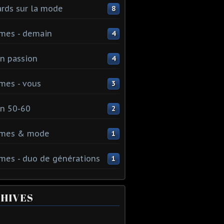
rds sur la mode
8
mes - demain
4
n passion
4
mes - vous
3
n 50-60
2
mes & mode
1
es - duo de générations
1
HIVES