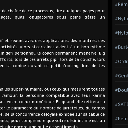
#Fém
t de chaîne de ce processus, lire quelques pages pour
ouages, quasi obligatoires sous peine d'être un
#Nylo
#Nylo
if et sexuel avec des applications, des montres, des
activités. Alors si certaines aident à un bon rythme
#Burl
in défi personnel, le coach permanent m'énerve. Big
forts, lors de tes arrêts pipi, lors de ta douche, lors
#Ordr
ec ta copine durant ce petit footing, lors de tes
#Gen
d les super-humains, oui ceux qui mesurent toutes
#Dou
 l'amour, la personne compatible avec leur karma
ec votre coeur numérique. Et quand elle retirera sa
#SATI
ter le paramètre du nombre de jarretelles, du temps
e, de la concurrence déloyale exhibée sur sa table de
#Femm
ants, pour comprendre que votre désir intime est un
t pire encore une bulle de sentiments.