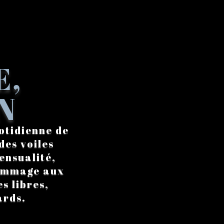
E,
N
otidienne de
des voiles
ensualité,
hommage aux
s libres,
ards.