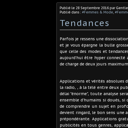
Publié le
28 Septembre 2016
par Gentl
Publié dans :
#Femmes & Mode
,
#Femme
Tendances
Parfois je ressens une dissociati
et je vous épargne la bulle gros
que celle des modes et tendances
aujourd'hui être hyper connecté
de charge de deux jours maximum, 
Applications et vérités absolues 
la radio, , à la télé entre deux pu
délai "énorme", toute analyse ser
ensemble d'humains si doués, si 
de comprendre un sujet en profo
devient ringard, le bon sens une 
prépondérante. Applications gratu
publicités en tous genres, applic