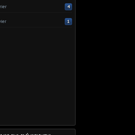
rier
4
vier
1