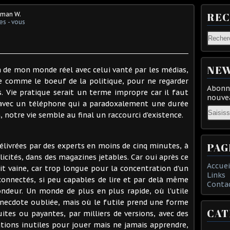
eman W.
RE
s - vous
NEW
on de mon monde réel avec celui vanté par les médias,
se comme le boeuf de la politique, pour ne regarder
Abonne
. Vie pratique serait un terme impropre car il faut
nouvea
 avec un téléphone qui a paradoxalement une durée
Email
notre vie semble au final un raccourci d'existence.
PAG
délivrées par des experts en moins de cinq minutes, à
blicités, dans des magazines jetables. Car oui après ce
Accuei
ait vaine, car trop longue pour la concentration d'un
Links
connectés, si peu capables de lire et par delà même
Conta
ndeur. Un monde de plus en plus rapide, où l'utile
anecdote oubliée, mais où le futile prend une forme
CAT
ites ou payantes, par milliers de versions, avec des
ations inutiles pour jouer mais ne jamais apprendre,