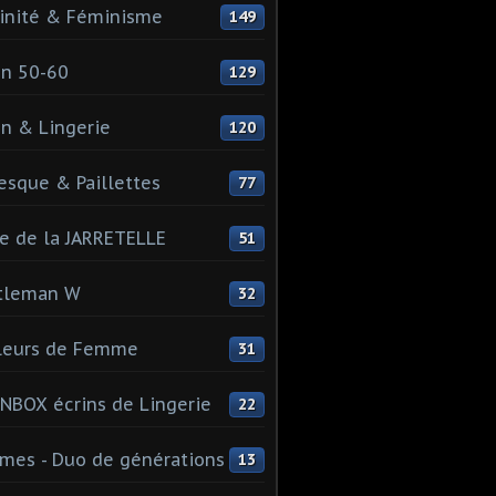
inité & Féminisme
149
n 50-60
129
n & Lingerie
120
esque & Paillettes
77
e de la JARRETELLE
51
tleman W
32
leurs de Femme
31
NBOX écrins de Lingerie
22
es - Duo de générations
13