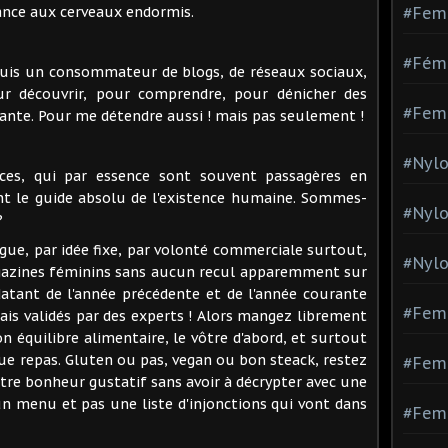
ance aux cerveaux endormis.
#Fem
#Fémi
suis un consommateur de blogs, de réseaux sociaux,
ur découvrir, pour comprendre, pour dénicher des
#Fem
rante. Pour me détendre aussi ! mais pas seulement !
#Nylo
es, qui par essence sont souvent passagères en
nt le guide absolu de l'existence humaine. Sommes-
#Nyl
?
ague, par idée fixe, par volonté commerciale surtout,
#Nylo
agazines féminins sans aucun recul apparemment sur
 datant de l'année précédente et de l'année courante
#Fem
Mais validés par des experts ! Alors mangez librement
n équilibre alimentaire, le vôtre d'abord, et surtout
que repas. Gluten ou pas, vegan ou bon steack, restez
#Femm
votre bonheur gustatif sans avoir à décrypter avec une
un menu et pas une liste d'injonctions qui vont dans
#Fem