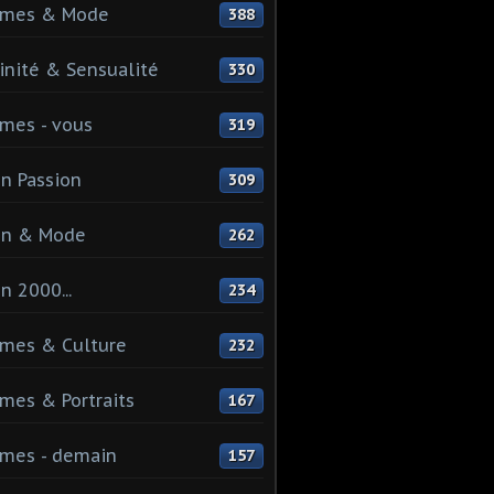
mes & Mode
388
nité & Sensualité
330
mes - vous
319
n Passion
309
on & Mode
262
n 2000...
234
mes & Culture
232
es & Portraits
167
mes - demain
157