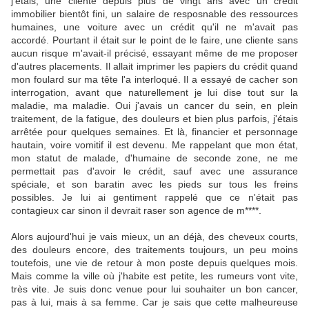
j'étais, une cliente depuis plus de vingt ans avec un crédit
immobilier bientôt fini, un salaire de resposnable des ressources
humaines, une voiture avec un crédit qu'il ne m'avait pas
accordé. Pourtant il était sur le point de le faire, une cliente sans
aucun risque m'avait-il précisé, essayant même de me proposer
d'autres placements. Il allait imprimer les papiers du crédit quand
mon foulard sur ma tête l'a interloqué. Il a essayé de cacher son
interrogation, avant que naturellement je lui dise tout sur la
maladie, ma maladie. Oui j'avais un cancer du sein, en plein
traitement, de la fatigue, des douleurs et bien plus parfois, j'étais
arrêtée pour quelques semaines. Et là, financier et personnage
hautain, voire vomitif il est devenu. Me rappelant que mon état,
mon statut de malade, d'humaine de seconde zone, ne me
permettait pas d'avoir le crédit, sauf avec une assurance
spéciale, et son baratin avec les pieds sur tous les freins
possibles. Je lui ai gentiment rappelé que ce n'était pas
contagieux car sinon il devrait raser son agence de m****.
Alors aujourd'hui je vais mieux, un an déjà, des cheveux courts,
des douleurs encore, des traitements toujours, un peu moins
toutefois, une vie de retour à mon poste depuis quelques mois.
Mais comme la ville où j'habite est petite, les rumeurs vont vite,
très vite. Je suis donc venue pour lui souhaiter un bon cancer,
pas à lui, mais à sa femme. Car je sais que cette malheureuse