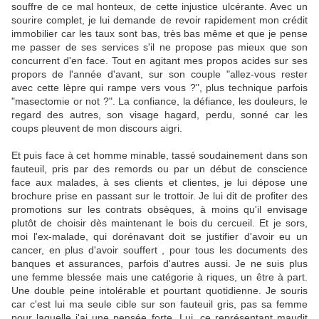
souffre de ce mal honteux, de cette injustice ulcérante. Avec un
sourire complet, je lui demande de revoir rapidement mon crédit
immobilier car les taux sont bas, très bas même et que je pense
me passer de ses services s'il ne propose pas mieux que son
concurrent d'en face. Tout en agitant mes propos acides sur ses
propors de l'année d'avant, sur son couple "allez-vous rester
avec cette lèpre qui rampe vers vous ?", plus technique parfois
"masectomie or not ?". La confiance, la défiance, les douleurs, le
regard des autres, son visage hagard, perdu, sonné car les
coups pleuvent de mon discours aigri.
Et puis face à cet homme minable, tassé soudainement dans son
fauteuil, pris par des remords ou par un début de conscience
face aux malades, à ses clients et clientes, je lui dépose une
brochure prise en passant sur le trottoir. Je lui dit de profiter des
promotions sur les contrats obsèques, à moins qu'il envisage
plutôt de choisir dès maintenant le bois du cercueil. Et je sors,
moi l'ex-malade, qui dorénavant doit se justifier d'avoir eu un
cancer, en plus d'avoir souffert , pour tous les documents des
banques et assurances, parfois d'autres aussi. Je ne suis plus
une femme blessée mais une catégorie à riques, un être à part.
Une double peine intolérable et pourtant quotidienne. Je souris
car c'est lui ma seule cible sur son fauteuil gris, pas sa femme
pour laquelle j'ai une pensée forte. Lui, ce représentant maudit