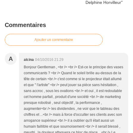
Commentaires
Ajouter un commentaire
A
alcina
04/10/2016 21:29
Bonjour Gentleman , <br /> <br /> Est-ce le principe des vases
communicants ? <br /> Quand le soleil brille au-dessus de la
tête de certain <br /> c'est comme si le projecteur était allumé
et que " l'artiste" <br /> peut jouer sa pièce sans hésitation ,
sans accroc , sous les ovations <br /> et oui , il est redoutable
cet homme parfait , produit d'une société <br /> de marketing
presque robotisé , seul objectif , la performance ,
augmenter<br /> les dividendes , ne voir que le tableau des
chiffres et ...<br /> mais à force d'occulter ses clients avec son
arrogance supérieur <br /> il a oublier qu'il était aussi un
humain faillible et que sournoisement <br /> il serait blessé ,
meurtri , la douleur attaquera ce bloc de glace ...<br /> Le