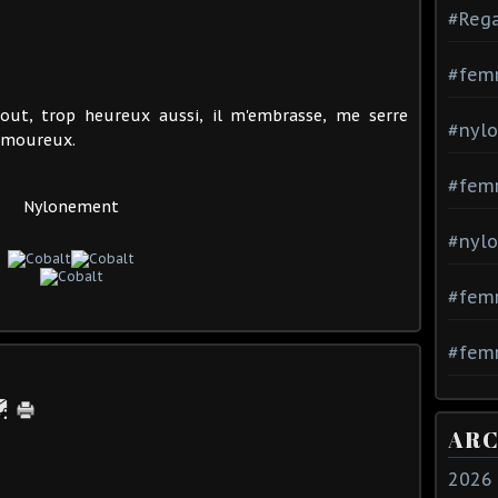
#Rega
#fem
ebout, trop heureux aussi, il m'embrasse, me serre
#nylo
 amoureux.
#fem
Nylonement
#nylo
#fem
#femm
ARC
2026