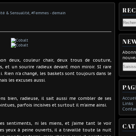
RE
té & Sensualité
,
#Femmes - demain
NEW
Abonne
nouvea
non deux, couleur chair, deux trous de couture,
Email
, et un sourire radieux devant mon miroir. SI rare
i. Rien n'a changé, les baskets sont toujours dans le
mais les excuses aussi.
PAG
Accuei
ns bien, radieuse, il sait aussi me combler de ses
Links
ntues, parfois incisives et surtout il m'aime ainsi.
Conta
es sentiments, ni les miens, et j'aime tant le voir
CAT
es yeux à peine ouverts, il a travaillé toute la nuit