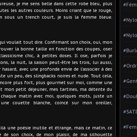
eureuse, je me sens belle dans cette robe bleu, plus
#Fém
outes les autres couleurs. Moins criant que le rouge,
n sous un trench court, je suis la femme bleue.
#Nylo
#Nylo
 qui voulait tout dire. Confirmant son choix, oui, mon
ouver la bonne taille en fonction des coupes, oser
#Burl
ssicisme chic, à petites doses. Il ose, parfois je
ions, la nuit, la saison peut-être les trois, lui aussi,
#Ordr
r hasard, avec une profonde envie de l'associer à des
uste un peu, des slingbacks noires et nude. Tout cela,
#Gen
t encore plus fort, plus gourmet sur moi, comme une
ant mon petit déjeuner, mes tartines, ma détente du
 là chaque matin avec moi, quelques mots, juste un
#Dou
une couette blanche, coincé sur mon oreiller,
#SATI
#Femm
là une poésie inutile et étrange, mais ce matin, ce
e de son choix, de mon plaisir, de ma silhouette