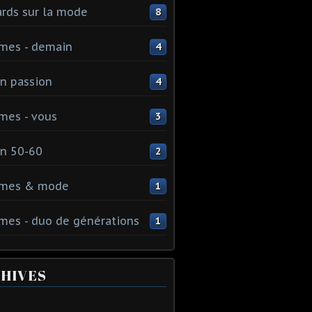
rds sur la mode
8
mes - demain
4
n passion
4
mes - vous
3
n 50-60
2
mes & mode
1
es - duo de générations
1
HIVES