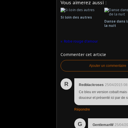
Vous aimerez aussi :
Si loin des autres
Danse dans l
la nuit
Robe rouge d'amour
Commenter cet article
Ajouter un commentaire
R
Redblackroses
25/04/2015 08
Ce bleu en version cobalt mais 
douceur et présenté ici par de 
Répondre
G
GentlemanW
25/04/2