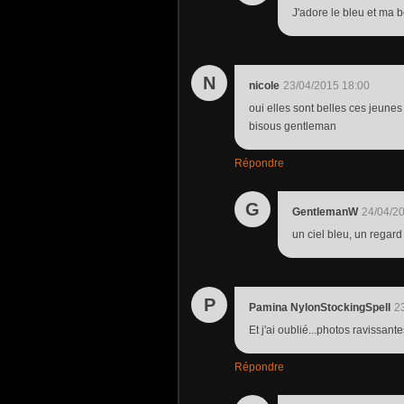
J'adore le bleu et ma b
N
nicole
23/04/2015 18:00
oui elles sont belles ces jeune
bisous gentleman
Répondre
G
GentlemanW
24/04/2
un ciel bleu, un regard
P
Pamina NylonStockingSpell
2
Et j'ai oublié...photos ravissan
Répondre