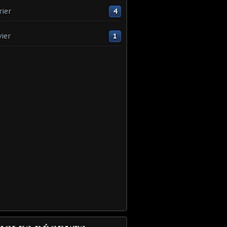
rier
4
vier
1