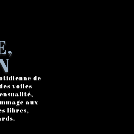
E,
N
otidienne de
des voiles
ensualité,
hommage aux
s libres,
ards.