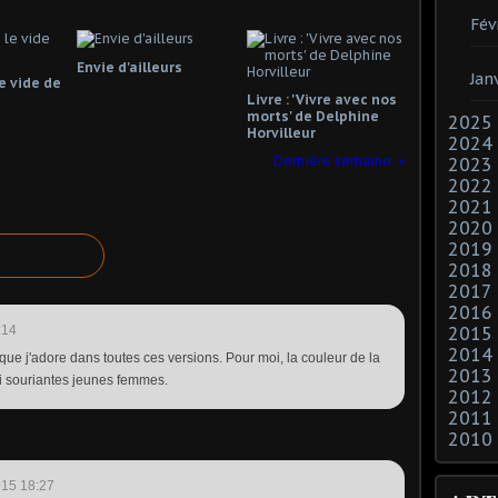
Fév
Envie d'ailleurs
Jan
e vide de
Livre : 'Vivre avec nos
morts' de Delphine
2025
Horvilleur
2024
Dernière semaine
2023
2022
2021
2020
2019
2018
2017
2016
:14
2015
2014
que j'adore dans toutes ces versions. Pour moi, la couleur de la
2013
si souriantes jeunes femmes.
2012
2011
2010
015 18:27