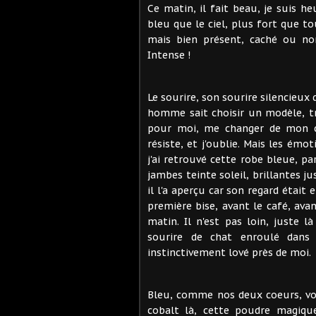
Ce matin, il fait beau, je suis h
bleu que le ciel, plus fort que t
mais bien présent, caché ou no
Intense !
Le sourire, son sourire silencieux
homme sait choisir un modèle, tr
pour moi, me changer de mon cla
résiste, et j'oublie. Mais les émot
j'ai retrouvé cette robe bleue, pa
jambes teinte soleil, brillantes j
il l'a aperçu car son regard étai
première bise, avant le café, av
matin. Il n'est pas loin, juste
sourire de chat enroulé dans 
instinctivement lové près de moi.
Bleu, comme nos deux coeurs, voi
cobalt là, cette poudre magiqu