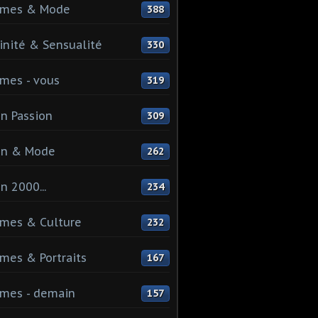
mes & Mode
388
nité & Sensualité
330
mes - vous
319
n Passion
309
on & Mode
262
n 2000...
234
mes & Culture
232
es & Portraits
167
mes - demain
157