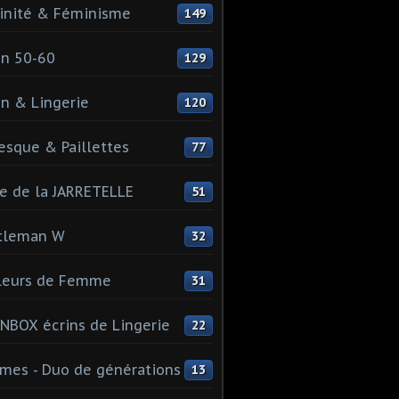
inité & Féminisme
149
n 50-60
129
n & Lingerie
120
esque & Paillettes
77
e de la JARRETELLE
51
tleman W
32
leurs de Femme
31
NBOX écrins de Lingerie
22
es - Duo de générations
13