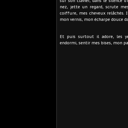
sur son clavier, dans le silence 
nez, jette un regard, scrute me
coiffure, mes cheveux relâchés. 
mon vernis, mon écharpe douce da
Et puis surtout il adore, les
endormi, sentir mes bises, mon pa