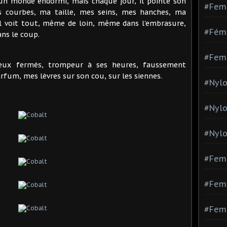
d'un monde endormi, mais chaque jour, il pointe son
#Fem
s courbes, ma taille, mes seins, mes hanches, ma
Il voit tout, même de loin, même dans l'embrasure,
#Fémi
ns le coup.
#Fem
 yeux fermés, trompeur à ses heures, faussement
rfum, mes lèvres sur son cou, sur les siennes.
#Nylo
#Nyl
#Nylo
#Fem
#Femm
#Fem