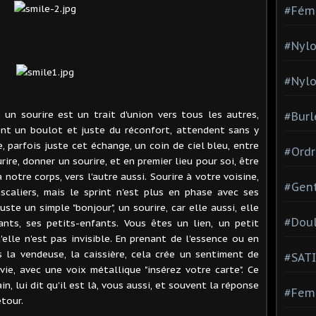
#Fém
#Nylo
#Nylo
 un sourire est un trait d'union vers tous les autres,
#Burl
ent un boulot et juste du réconfort, attendent sans y
e, parfois juste cet échange, un coin de ciel bleu, entre
#Ordr
ire, donner un sourire, et en premier lieu pour soi, être
otre corps, vers l'autre aussi. Sourire à votre voisine,
#Gen
scaliers, mais le sprint n'est plus en phase avec ses
 juste un simple "bonjour", un sourire, car elle aussi, elle
#Dou
ants, ses petits-enfants. Vous êtes un lien, un petit
'elle n'est pas invisible. En prenant de l'essence ou en
s la vendeuse, la caissière, cela crée un sentiment de
#SATI
ie, avec une voix métallique "insérez votre carte". Ce
ain, lui dit qu'il est là, vous aussi, et souvent la réponse
#Femm
etour.