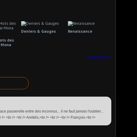
Deniers & Gauges
Renaissance
Mots des
 Mona
Nous deux
cace passerelle entre des inconnus... il ne faut jamais l'oublier...
/> <br /> <br /> Amitiés,<br /> <br /> <br /> François.<br />