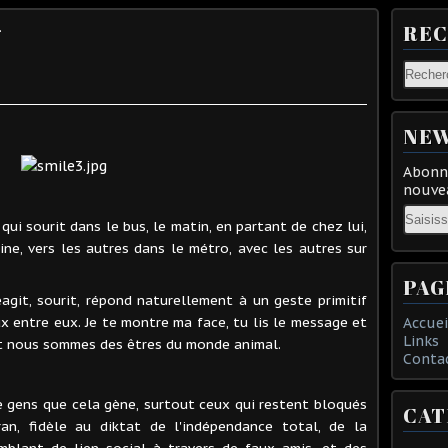
.
RE
NEW
Abonne
nouvea
Email
qui sourit dans le bus, le matin, en partant de chez lui,
ine, vers les autres dans le métro, avec les autres sur
PAG
agit, sourit, répond naturellement à un geste primitif
 entre eux. Je te montre ma face, tu lis le message et
Accuei
Links
et nous sommes des êtres du monde animal.
Conta
e gens que cela gène, surtout ceux qui restent bloqués
CAT
an, fidèle au diktat de l'indépendance total, de la
blant de lien social à travers de faux amis, et des