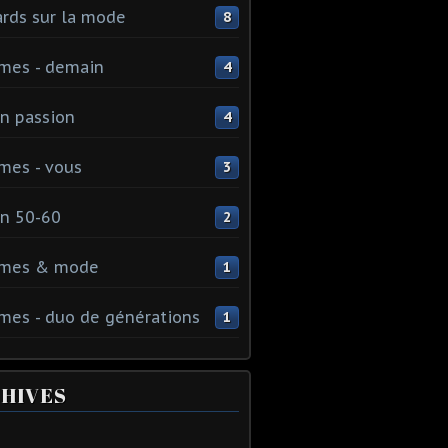
rds sur la mode
8
mes - demain
4
n passion
4
mes - vous
3
n 50-60
2
mes & mode
1
es - duo de générations
1
HIVES