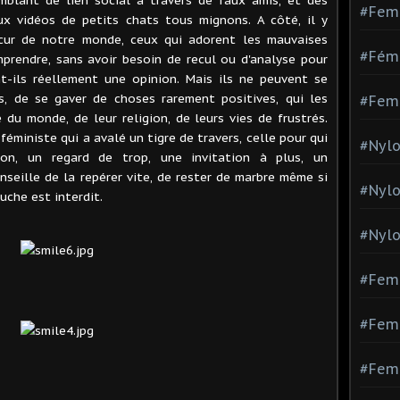
#Fem
x vidéos de petits chats tous mignons. A côté, il y
cur de notre monde, ceux qui adorent les mauvaises
#Fémi
mprendre, sans avoir besoin de recul ou d'analyse pour
ont-ils réellement une opinion. Mais ils ne peuvent se
s, de se gaver de choses rarement positives, qui les
#Fem
 du monde, de leur religion, de leurs vies de frustrés.
éministe qui a avalé un tigre de travers, celle pour qui
#Nylo
ion, un regard de trop, une invitation à plus, un
nseille de la repérer vite, de rester de marbre même si
#Nyl
uche est interdit.
#Nylo
#Fem
#Femm
#Fem