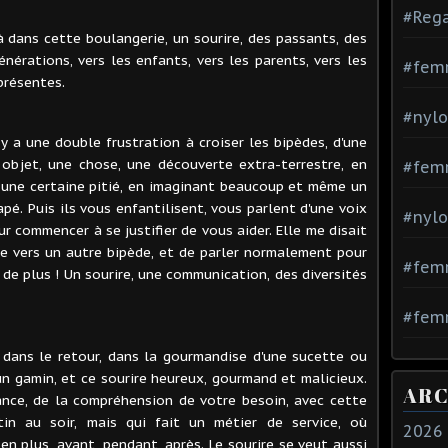
#Rega
là dans cette boulangerie, un sourire, des passants, des
nérations, vers les enfants, vers les parents, vers les
#fem
présentes.
#nylo
 y a une double frustration à croiser les bipèdes, d'une
objet, une chose, une découverte extra-terrestre, en
#fem
t une certaine pitié, en imaginant beaucoup et même un
apé. Puis ils vous enfantilisent, vous parlent d'une voix
#nylo
ur commencer à se justifier de vous aider. Elle me disait
e vers un autre bipède, et de parler normalement pour
#fem
 de plus ! Un sourire, une communication, des diversités
#femm
e dans le retour, dans la gourmandise d'une sucette ou
'un gamin, et ce sourire heureux, gourmand et malicieux.
ARC
llance, de la compréhension de votre besoin, avec cette
tin au soir, mais qui fait un métier de service, où
2026
n plus, avant, pendant, après. Le sourire se veut aussi