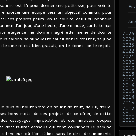
sourire est là pour donner une politesse, pour voir le
Fév
ur emporter une équipe vers un objectif commun, pour
ssi ses propres peurs. Ah le sourire, celui du bonheur,
Jan
bonheur d'un jour, d'une heure, d'une minute, car le temps
ante élégante me donne magré elle, même de dos le
2025
jolis talons, sa silhouette sautillant le trottoir, sa jupe
2024
2023
 le sourire est bien gratuit, on le donne, on le reçoit,
2022
2021
2020
2019
2018
2017
2016
2015
2014
2013
 plus du bouton "on", on sourit de tout, de lui, d'elle,
2012
 ses bons mots, de ses projets, de ce dîner, de cette
2011
2010
, des essayages improbables et des miracles coupés
s dessus-bras dessous qui font courir vers le parking
s silencieux où l'on s'aime sans le dire, des moments