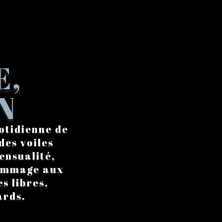
E,
N
otidienne de
des voiles
ensualité,
hommage aux
s libres,
ards.