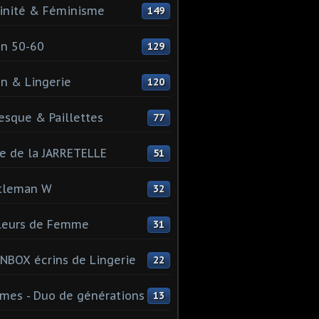
inité & Féminisme
149
n 50-60
129
n & Lingerie
120
esque & Paillettes
77
e de la JARRETELLE
51
tleman W
32
leurs de Femme
31
NBOX écrins de Lingerie
22
es - Duo de générations
13