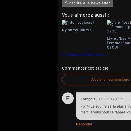
S'inscrire à la newsletter
Vous aimerez aussi :
Nylon toujours !
Livre : "Les 
Femmes" par
OZOUF
Toujours en bas nylon
Commenter cet article
Ajouter un commentaire
F
François
31/08/2014 11:39
<br /> Le sourire est la plus effi
merci à vous pour ce rappel !<br 
Répondre