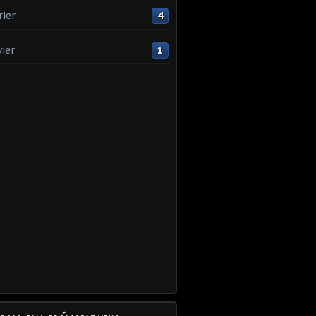
rier
4
vier
1