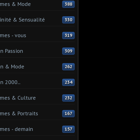
mes & Mode
388
nité & Sensualité
330
mes - vous
319
n Passion
309
on & Mode
262
n 2000...
234
mes & Culture
232
es & Portraits
167
mes - demain
157