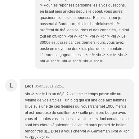
/> Pour les réponses personnelles à vos questions,
en lisant mes articles depuis le début, vous aurez
quasiment toutes les réponses. Et puis un jour je
passerai à Bordeaux, et si les bordelaises<br />
m'offrent du thé, des sourires et des cannelés, je dirai
tout en off.<br /> <br /> <br /> <br /> <br /> <br /> Le
3000e est passé car ces derniers jours, vous avez
posté en moyenne deux fois plus de commentaires.
L'heureuse gagnante est ...<br /> <br /> <br /> <br />
<br /> <br /> <br /> <br /> <br /> <br />
L
Legs
05/05/2011 22:51
<br /> <br /> Un an déjà !?! comme le temps passe vite au
rythme de vos articles... un blog qui est une ode aux femmes
!!! Je suis une de ces femmes qui vous transmet 1000 mercis
et est heureuse de souffler<br /> cette première bougie avec
vous et... toutes vos lectrices et vos lecteurs dont certaines me
sont très chères également. Le virtuel nous permet de belles
rencontres ;))... Bises à vous cher<br /> Gentleman !!<br /> <br
/> <br /> <br />