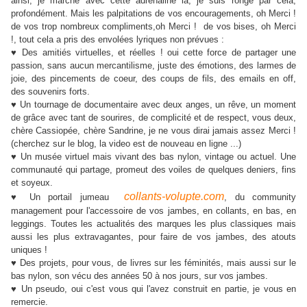
ainsi, je marche avec cette adrénaline là, je suis rongé par cela,
profondément. Mais les palpitations de vos encouragements, oh Merci !
de vos trop nombreux compliments,oh Merci ! de vos bises, oh Merci
!, tout cela a pris des envolées lyriques non prévues :
♥ Des amitiés virtuelles, et réelles ! oui cette force de partager une
passion, sans aucun mercantilisme, juste des émotions, des larmes de
joie, des pincements de coeur, des coups de fils, des emails en off,
des souvenirs forts.
♥ Un tournage de documentaire avec deux anges, un rêve, un moment
de grâce avec tant de sourires, de complicité et de respect, vous deux,
chère Cassiopée, chère Sandrine, je ne vous dirai jamais assez Merci !
(cherchez sur le blog, la video est de nouveau en ligne ...)
♥ Un musée virtuel mais vivant des bas nylon, vintage ou actuel. Une
communauté qui partage, promeut des voiles de quelques deniers, fins
et soyeux.
collants-volupte.com
♥ Un portail jumeau
, du community
management pour l'accessoire de vos jambes, en collants, en bas, en
leggings. Toutes les actualités des marques les plus classiques mais
aussi les plus extravagantes, pour faire de vos jambes, des atouts
uniques !
♥ Des projets, pour vous, de livres sur les féminités, mais aussi sur le
bas nylon, son vécu des années 50 à nos jours, sur vos jambes.
♥ Un pseudo, oui c'est vous qui l'avez construit en partie, je vous en
remercie.