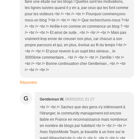
faire une étude sur les blogs ! Quelles sont les motivations,
les lignes suivies quand il y en a, par ceux qui les font comme
pour les visiteurs.<br /> <br /> <br /> Pourquoi commençons-
nous un blog ?<br /> <br /> <br /> Que recherchons-nous ?<br
/> <br /> <br /> Arrête-t-on comme on commence un blog ? <br
/> <br /> <br /> Et ainsi de suite...<br /> <br /> <br /> Mais pas
vraiment trop envie de creuser non plus, car chacun a son
propre parcours et qui, en plus, évolue au fil du temps !<br />
<br /> <br /> Et pour revenir à un sujet très sérieux... le
3000ème commentaire... <br /> <br /> <br /> J'arrête ! <br />
<br /> <br /> Bonne continuation cher Gentleman...<br /> <br
/> <br /> <br />
Répondre
G
Gentleman W.
06/05/2011 01:27
<br /> <br /> Sachez que des gens s'y intéressent à
l'étranger, le community management est encore
faible en France en reconnaissance mais nombreux
en nombre de blogs par habitant.<br /> <br /> <br />
Avec NylonMode Team, je travaille à un livre sur le
sujet (ébauche)<br /> <br /> <br /> <br /> <br /> <br