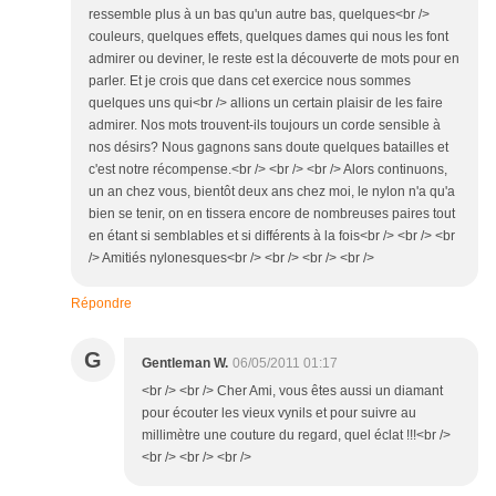
ressemble plus à un bas qu'un autre bas, quelques<br />
couleurs, quelques effets, quelques dames qui nous les font
admirer ou deviner, le reste est la découverte de mots pour en
parler. Et je crois que dans cet exercice nous sommes
quelques uns qui<br /> allions un certain plaisir de les faire
admirer. Nos mots trouvent-ils toujours un corde sensible à
nos désirs? Nous gagnons sans doute quelques batailles et
c'est notre récompense.<br /> <br /> <br /> Alors continuons,
un an chez vous, bientôt deux ans chez moi, le nylon n'a qu'a
bien se tenir, on en tissera encore de nombreuses paires tout
en étant si semblables et si différents à la fois<br /> <br /> <br
/> Amitiés nylonesques<br /> <br /> <br /> <br />
Répondre
G
Gentleman W.
06/05/2011 01:17
<br /> <br /> Cher Ami, vous êtes aussi un diamant
pour écouter les vieux vynils et pour suivre au
millimètre une couture du regard, quel éclat !!!<br />
<br /> <br /> <br />