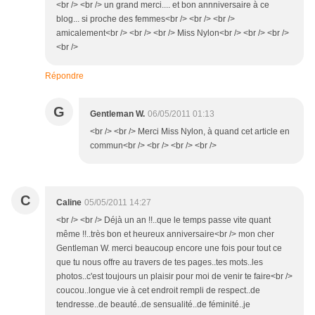
<br /> <br /> un grand merci.... et bon annniversaire à ce
blog... si proche des femmes<br /> <br /> <br />
amicalement<br /> <br /> <br /> Miss Nylon<br /> <br /> <br />
<br />
Répondre
G
Gentleman W.
06/05/2011 01:13
<br /> <br /> Merci Miss Nylon, à quand cet article en
commun<br /> <br /> <br /> <br />
C
Caline
05/05/2011 14:27
<br /> <br /> Déjà un an !!..que le temps passe vite quant
même !!..très bon et heureux anniversaire<br /> mon cher
Gentleman W. merci beaucoup encore une fois pour tout ce
que tu nous offre au travers de tes pages..tes mots..les
photos..c'est toujours un plaisir pour moi de venir te faire<br />
coucou..longue vie à cet endroit rempli de respect..de
tendresse..de beauté..de sensualité..de féminité..je