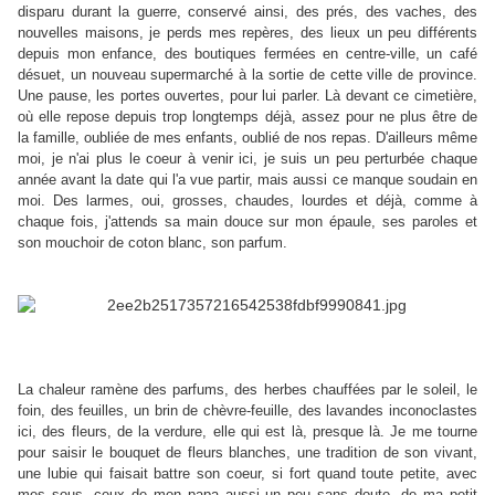
disparu durant la guerre, conservé ainsi, des prés, des vaches, des
nouvelles maisons, je perds mes repères, des lieux un peu différents
depuis mon enfance, des boutiques fermées en centre-ville, un café
désuet, un nouveau supermarché à la sortie de cette ville de province.
Une pause, les portes ouvertes, pour lui parler. Là devant ce cimetière,
où elle repose depuis trop longtemps déjà, assez pour ne plus être de
la famille, oubliée de mes enfants, oublié de nos repas. D'ailleurs même
moi, je n'ai plus le coeur à venir ici, je suis un peu perturbée chaque
année avant la date qui l'a vue partir, mais aussi ce manque soudain en
moi. Des larmes, oui, grosses, chaudes, lourdes et déjà, comme à
chaque fois, j'attends sa main douce sur mon épaule, ses paroles et
son mouchoir de coton blanc, son parfum.
La chaleur ramène des parfums, des herbes chauffées par le soleil, le
foin, des feuilles, un brin de chèvre-feuille, des lavandes inconoclastes
ici, des fleurs, de la verdure, elle qui est là, presque là. Je me tourne
pour saisir le bouquet de fleurs blanches, une tradition de son vivant,
une lubie qui faisait battre son coeur, si fort quand toute petite, avec
mes sous, ceux de mon papa aussi un peu sans doute, de ma petit