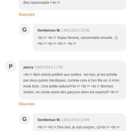
être raisonnable !<br />
Répondre
G
Gentleman W.
14/01/2013 13:08
<br /> <br /> Soyez femme, raisonnable ensuite ;-))
<br /> <br /> <br /> <br />
P
pussy
10/01/2013 17:59
<br /> Mon article préféré aux soldes : les bas, je les achète
par deux paires identiques, comme cela si j'en file un, il m'en
reste trois...Une petite astuce!!<br /> <br /> <br /> Bonnes
soldes, on croise aussi des garçons dans les rayons!!! <br />
Répondre
G
Gentleman W.
14/01/2013 13:09
<br /> <br /> Des bas, je suis surpris ;-)))<br /> <br />