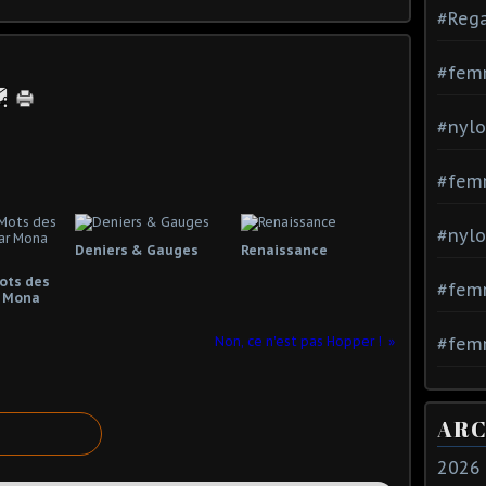
#Rega
#fem
#nylo
#fem
#nylo
Deniers & Gauges
Renaissance
Mots des
#fem
 Mona
Non, ce n'est pas Hopper !
#femm
ARC
2026