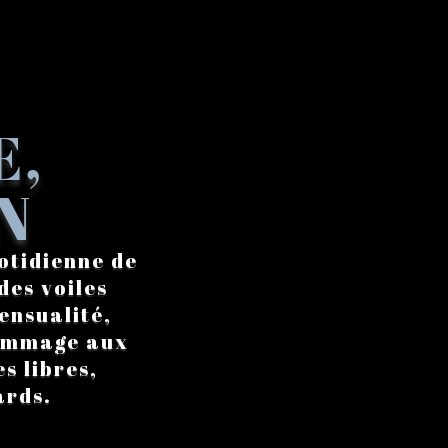
E,
N
otidienne de
des voiles
ensualité,
hommage aux
s libres,
ards.