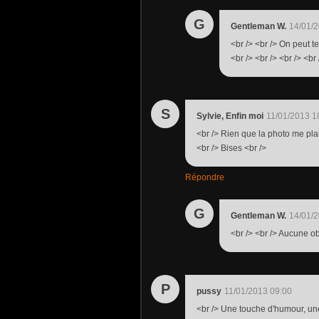
G
Gentleman W.
14/01/2
<br /> <br /> On peut te
<br /> <br /> <br /> <br 
S
Sylvie, Enfin moi
11/01/2013 1
<br /> Rien que la photo me plait
<br /> Bises <br />
Répondre
G
Gentleman W.
14/01/2
<br /> <br /> Aucune ob
P
pussy
11/01/2013 09:00
<br /> Une touche d'humour, une