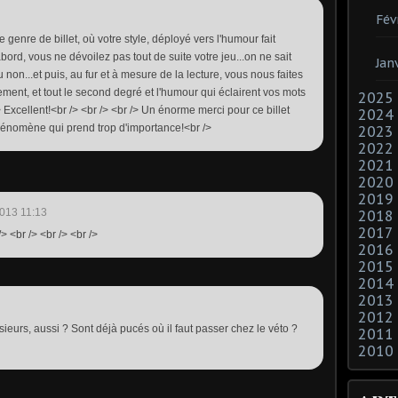
Fév
genre de billet, où votre style, déployé vers l'humour fait
abord, vous ne dévoilez pas tout de suite votre jeu...on ne sait
Jan
 non...et puis, au fur et à mesure de la lecture, vous nous faites
tement, et tout le second degré et l'humour qui éclairent vos mots
2025
> Excellent!<br /> <br /> <br /> Un énorme merci pour ce billet
2024
énomène qui prend trop d'importance!<br />
2023
2022
2021
2020
2019
013 11:13
2018
2017
/> <br /> <br /> <br />
2016
2015
2014
2013
2012
sieurs, aussi ? Sont déjà pucés où il faut passer chez le véto ?
2011
2010