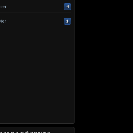
rier
4
vier
1