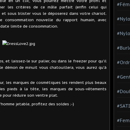
ble en un clic, vous pourrez mettre votre profil et
#Fém
er les critères de ce mâle parfait (enfin celui qui
 et sous blister vous le déposerez dans votre chariot.
#Nylo
une consommation nouvelle du rapport humain, avec
e date limite de consommation.
#Nylo
#Burl
, et laissez-le sur palier, ou dans le freezer pour qu'il
#Ordr
le démon de minuit vous chatouillera, vous aurez qu'à
#Gen
 jour, les marques de cosmétiques les rendent plus beaux
des pieds à la tête, les marques de sous-vêtements
#Dou
e pour réduire son ventre plat.
l'homme jetable, profitez des soldes ;-)
#SATI
#Femm