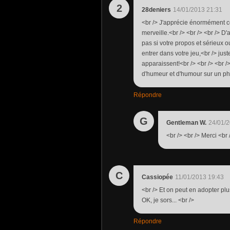
2
28deniers
14/01/2013 21:31
<br /> J'apprécie énormément ce 
merveille.<br /> <br /> <br /> D'
pas si votre propos et sérieux ou
entrer dans votre jeu,<br /> jus
apparaissent!<br /> <br /> <br /
d'humeur et d'humour sur un ph
Répondre
G
Gentleman W.
24/01/2
<br /> <br /> Merci <br 
C
Cassiopée
11/01/2013 19:43
<br /> Et on peut en adopter plu
OK, je sors... <br />
Répondre