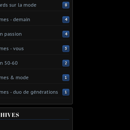
rds sur la mode
8
mes - demain
4
n passion
4
mes - vous
3
n 50-60
2
mes & mode
1
es - duo de générations
1
HIVES