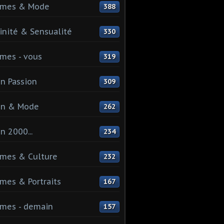
mes & Mode
388
nité & Sensualité
330
mes - vous
319
n Passion
309
on & Mode
262
n 2000...
234
mes & Culture
232
es & Portraits
167
mes - demain
157