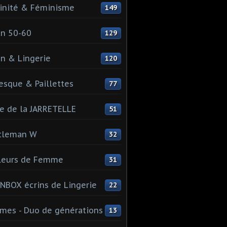
inité & Féminisme
149
n 50-60
129
n & Lingerie
120
esque & Paillettes
77
e de la JARRETELLE
51
tleman W
32
leurs de Femme
31
NBOX écrins de Lingerie
22
es - Duo de générations
13