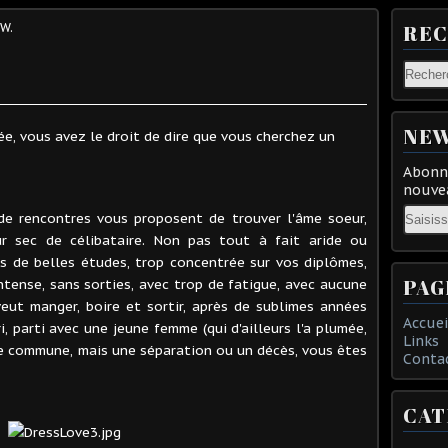
W.
RE
NEW
e, vous avez le droit de dire que vous cherchez un
Abonne
nouvea
Email
 de rencontres vous proposent de trouver l'âme soeur,
ur sec de célibataire. Non pas tout à fait aride ou
s de belles études, trop concentrée sur vos diplômes,
PAG
tense, sans sorties, avec trop de fatigue, avec aucune
eut manger, boire et sortir, après de sublimes années
Accuei
, parti avec une jeune femme (qui d'ailleurs l'a plumée,
Links
ie commune, mais une séparation ou un décès, vous êtes
Conta
CAT