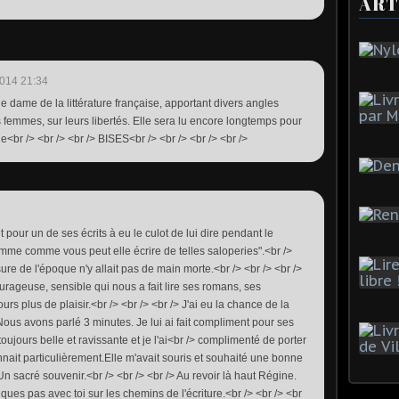
ART
014 21:34
une dame de la littérature française, apportant divers angles
es femmes, sur leurs libertés. Elle sera lu encore longtemps pour
<br /> <br /> <br /> BISES<br /> <br /> <br /> <br />
t pour un de ses écrits à eu le culot de lui dire pendant le
mme comme vous peut elle écrire de telles saloperies".<br />
nsure de l'époque n'y allait pas de main morte.<br /> <br /> <br />
ageuse, sensible qui nous a fait lire ses romans, ses
rs plus de plaisir.<br /> <br /> <br /> J'ai eu la chance de la
Nous avons parlé 3 minutes. Je lui ai fait compliment pour ses
t toujours belle et ravissante et je l'ai<br /> complimenté de porter
nnait particulièrement.Elle m'avait souris et souhaité une bonne
n sacré souvenir.<br /> <br /> <br /> Au revoir là haut Régine.
elques pas avec toi sur les chemins de l'écriture.<br /> <br /> <br