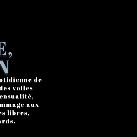
E,
N
otidienne de
des voiles
ensualité,
hommage aux
s libres,
ards.