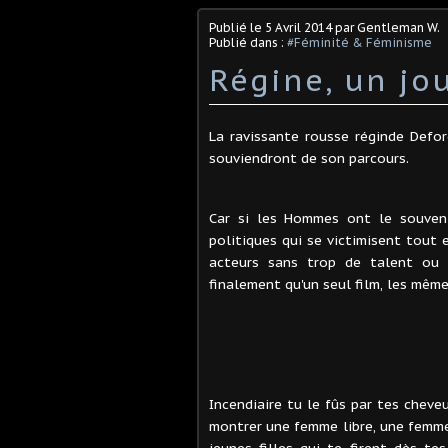
Publié le
5 Avril 2014
par Gentleman W.
Publié dans :
#Féminité & Féminisme
Régine, un jou
La ravissante rousse réginde Defo
souviendront de son parcours.
Car si les Hommes ont le souvenir
politiques qui se victimisent tout
acteurs sans trop de talent ou 
finalement qu'un seul film, les mê
Incendiaire tu le fûs par tes cheve
montrer une femme libre, une femme 
jeunes filles qui te firent dès t