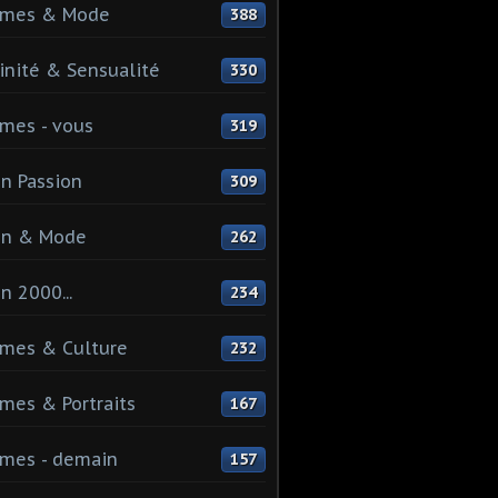
mes & Mode
388
nité & Sensualité
330
mes - vous
319
n Passion
309
on & Mode
262
n 2000...
234
mes & Culture
232
es & Portraits
167
mes - demain
157