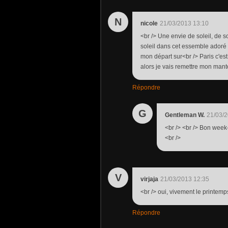
N
nicole
21/03/2013 13:10
<br /> Une envie de soleil, de s
soleil dans cet essemble adoré 
mon départ sur<br /> Paris c'es
alors je vais remettre mon man
Répondre
G
Gentleman W.
21/03/2
<br /> <br /> Bon week-
<br />
V
virjaja
21/03/2013 12:35
<br /> oui, vivement le printemp
Répondre