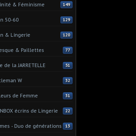
inité & Féminisme
149
n 50-60
129
n & Lingerie
120
esque & Paillettes
77
e de la JARRETELLE
51
tleman W
32
leurs de Femme
31
NBOX écrins de Lingerie
22
es - Duo de générations
13