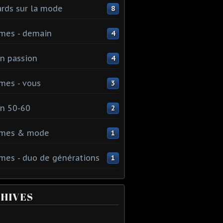
rds sur la mode
8
mes - demain
4
n passion
4
mes - vous
3
n 50-60
2
mes & mode
1
es - duo de générations
1
HIVES