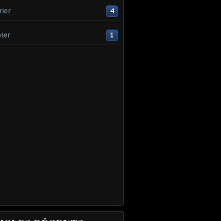
rier
4
vier
1