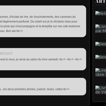
ART
ourires, d'éclats de rire, de chuchotements, des caresses du
et légérement parfumé. Du soleil oui je le réclame mais pour
t la pluie qui m'accompagne et la tempête sur ma cote bretonne
teau. Bon we<br />
013 13:17
end à vous, je serai au salon du livre samedi.<br /> <br /> <br />
s...les deux premirès photos, j'adore. bises. cathy<br />