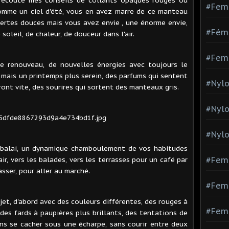
#Fem
comme un ciel d'été, vous en avez marre de ce manteau
ertes douces mais vous avez envie , une énorme envie,
#Fémi
oleil, de chaleur, de douceur dans l'air.
#Fem
e renouveau, de nouvelles énergies avec toujours le
e, mais un printemps plus serein, des parfums qui sentent
#Nylo
eront vite, des sourires qui sortent des manteaux gris.
#Nyl
#Nylo
 balai, un dynamique chamboulement de vos habitudes
l'air, vers les balades, vers les terrasses pour un café par
#Fem
sser, pour aller au marché.
#Femm
jet, d'abord avec des couleurs différentes, des rouges à
#Fem
 des fards à paupières plus brillants, des tentations de
ans se cacher sous une écharpe, sans courir entre deux