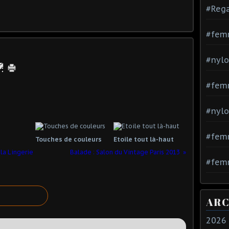
#Rega
#fem
#nylo
#fem
#nylo
#fem
Touches de couleurs
Etoile tout là-haut
la Lingerie
Balade : Salon du Vintage Paris 2013
#femm
ARC
2026