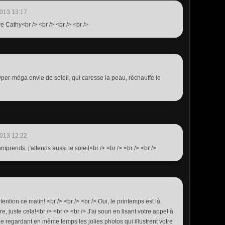
013 13:17
re Cathy<br /> <br /> <br /> <br />
hyper-méga envie de soleil, qui caresse la peau, réchauffe le
013 12:22
mprends, j'attends aussi le soleil<br /> <br /> <br /> <br />
tention ce matin! <br /> <br /> <br /> Oui, le printemps est là.
e, juste cela!<br /> <br /> <br /> J'ai souri en lisant votre appel à
e regardant en même temps les jolies photos qui illustrent votre