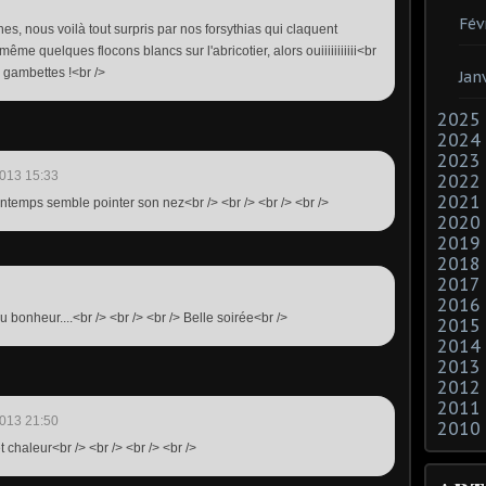
Fév
s, nous voilà tout surpris par nos forsythias qui claquent
me quelques flocons blancs sur l'abricotier, alors ouiiiiiiiiiii<br
s gambettes !<br />
Jan
2025
2024
2023
013 15:33
2022
2021
printemps semble pointer son nez<br /> <br /> <br /> <br />
2020
2019
2018
2017
2016
du bonheur....<br /> <br /> <br /> Belle soirée<br />
2015
2014
2013
2012
2011
013 21:50
2010
t chaleur<br /> <br /> <br /> <br />