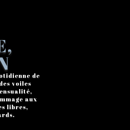
E,
N
otidienne de
des voiles
ensualité,
hommage aux
s libres,
ards.