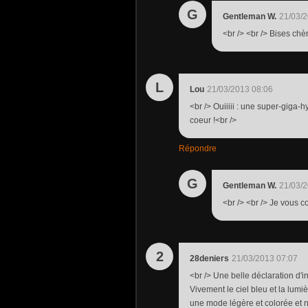
G
Gentleman W.
21/03/2
<br /> <br /> Bises chè
L
Lou
21/03/2013 08:06
<br /> Ouiiiii : une super-giga-
coeur !<br />
Répondre
G
Gentleman W.
21/03/2
<br /> <br /> Je vous co
2
28deniers
21/03/2013 07:07
<br /> Une belle déclaration d'in
Vivement le ciel bleu et la lumièr
une mode légère et colorée et n