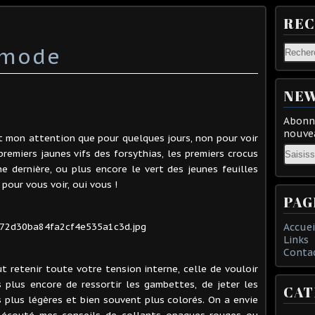
RE
 mode
NEW
Abonne
nouvea
t mon attention que pour quelques jours, non pour voir
Email
premiers jaunes vifs des forsythias, les premiers crocus
e dernière, ou plus encore le vert des jeunes feuilles
pour vous voir, oui vous !
PAG
Accuei
Links
Conta
ut retenir toute votre tension interne, celle de vouloir
s plus encore de ressortir les gambettes, de jeter les
CAT
s plus légères et bien souvent plus colorés. On a envie
 écouté mes conseils de collants opaques rouges ou