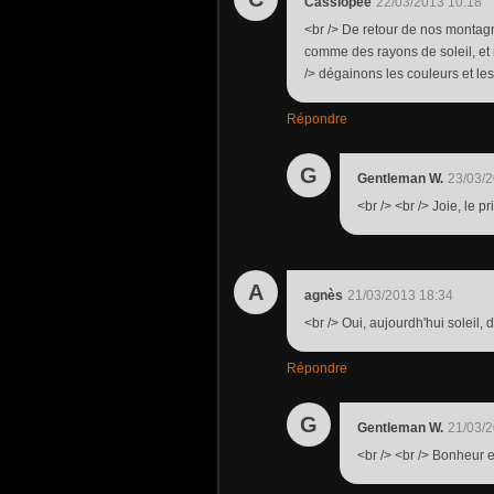
Cassiopée
22/03/2013 10:18
<br /> De retour de nos montagne
comme des rayons de soleil, et mê
/> dégainons les couleurs et le
Répondre
G
Gentleman W.
23/03/2
<br /> <br /> Joie, le 
A
agnès
21/03/2013 18:34
<br /> Oui, aujourdh'hui soleil, 
Répondre
G
Gentleman W.
21/03/2
<br /> <br /> Bonheur e