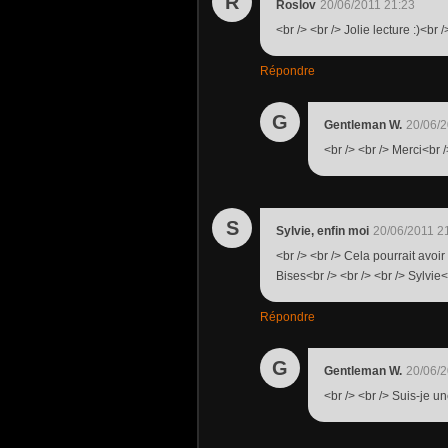
R
Roslov
20/06/2011 21:23
<br /> <br /> Jolie lecture :)<br /
Répondre
G
Gentleman W.
20/06/2
<br /> <br /> Merci<br /
S
Sylvie, enfin moi
20/06/2011 2
<br /> <br /> Cela pourrait avoir
Bises<br /> <br /> <br /> Sylvie<b
Répondre
G
Gentleman W.
20/06/2
<br /> <br /> Suis-je u