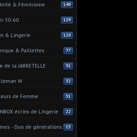
inité & Féminisme
149
n 50-60
129
n & Lingerie
120
esque & Paillettes
77
e de la JARRETELLE
51
tleman W
32
leurs de Femme
31
NBOX écrins de Lingerie
22
es - Duo de générations
13