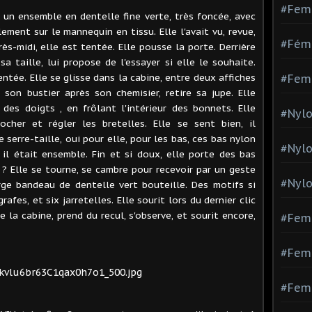
#Fem
it un ensemble en dentelle fine verte, très foncée, avec
ement sur le mannequin en tissu. Elle l'avait vu, revue,
#Fémi
rès-midi, elle est tentée. Elle pousse la porte. Derrière
sa taille, lui propose de l'essayer si elle le souhaite.
entée. Elle se glisse dans la cabine, entre deux affiches
#Fem
 son bustier après son chemisier, retire sa jupe. Elle
des doigts , en frôlant l'intérieur des bonnets. Elle
#Nylo
rocher et régler les bretelles. Elle se sent bien, il
 serre-taille, oui pour elle, pour les bas, ces bas nylon
#Nyl
d il était ensemble. Fin et si doux, elle porte des bas
n ? Elle se tourne, se cambre pour recevoir par un geste
#Nylo
arge bandeau de dentelle vert bouteille. Des motifs si
rafes, et six jarretelles. Elle sourit lors du dernier clic
de la cabine, prend du recul, s'observe, et sourit encore,
#Fem
#Femm
#Fem