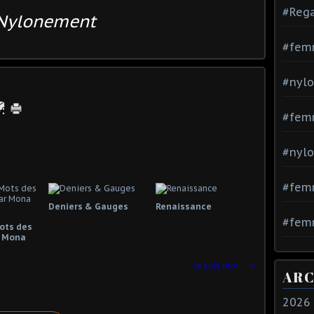
#Rega
Nylonement
#fem
#nylo
#fem
#nylo
#fem
Deniers & Gauges
Renaissance
#femm
Mots des
 Mona
Je suis moi ...
ARC
2026