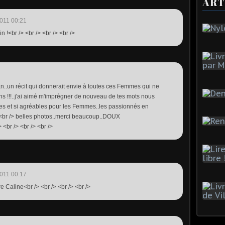
ART
011 00:21
 !<br /> <br /> <br /> <br />
..un récit qui donnerait envie à toutes ces Femmes qui ne
ons !!!..j'ai aimé m'imprégner de nouveau de tes mots nous
s et si agréables pour les Femmes..les passionnés en
ès<br /> belles photos..merci beaucoup..DOUX
r /> <br /> <br />
011 00:17
e Caline<br /> <br /> <br /> <br />