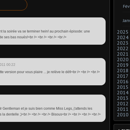
Fév
Jan
2025
nt la soirée va se terminer hein! au prochain épisode: une
2024
e ses bas noués!<br /> <br /> <br /> <br />
2023
2022
2021
2020
2019
011 00:22
2018
tte version pour vous plaire ... je relève le défi<br /> <br /> <br />
2017
2016
2015
2014
2013
2012
2011
Mr Gentleman et je suis bien comme Miss Legs, j'attends les
2010
 la dentelle ;)<br /> <br /> <br /> Bisous<br /> <br /> <br /> <br />