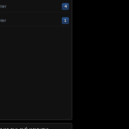
rier
4
vier
1