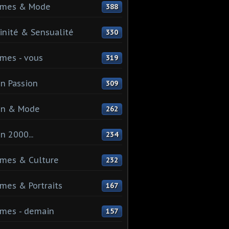
mes & Mode
388
nité & Sensualité
330
mes - vous
319
n Passion
309
on & Mode
262
n 2000...
234
mes & Culture
232
es & Portraits
167
mes - demain
157