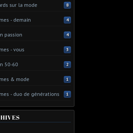
rds sur la mode
8
mes - demain
4
n passion
4
mes - vous
3
n 50-60
2
mes & mode
1
es - duo de générations
1
HIVES