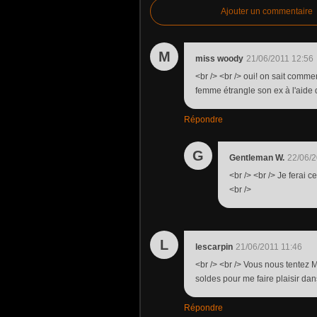
Ajouter un commentaire
M
miss woody
21/06/2011 12:56
<br /> <br /> oui! on sait comme
femme étrangle son ex à l'aide d
Répondre
G
Gentleman W.
22/06/2
<br /> <br /> Je ferai ce
<br />
L
lescarpin
21/06/2011 11:46
<br /> <br /> Vous nous tentez 
soldes pour me faire plaisir dans
Répondre