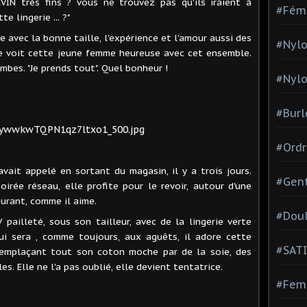
RVIN très fins ? vous ne trouvez pas qu'ils iraient à
#Fém
e lingerie ... ?"
e avec la bonne taille, l'expérience et l'amour aussi des
#Nylo
lle voit cette jeune femme heureuse avec cet ensemble.
mbes. "Je prends tout". Quel bonheur !
#Nylo
#Burl
#Ordr
'avait appelé en sortant du magasin, il y a trois jours.
#Gen
irée réseau, elle profite pour le revoir, autour d'une
aurant, comme il aime.
#Dou
V pailleté, sous son tailleur, avec de la lingerie verte
lui sera , comme toujours, aux aguêts, il adore cette
#SATI
, remplaçant tout son coton moche par de la soie, des
s. Elle ne l'a pas oublié, elle devient tentatrice.
#Femm