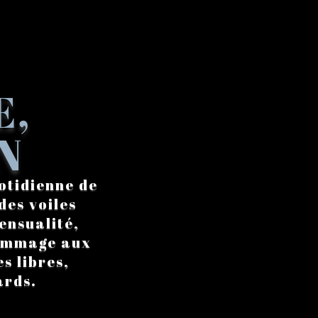
E,
N
otidienne de
des voiles
ensualité,
hommage aux
s libres,
ards.