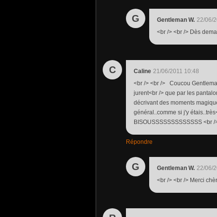
G
Gentleman W.
22/06/2
<br /> <br /> Dès demain
C
Caline
21/06/2011 10:48
<br /> <br /> Coucou Gentleman
jurent<br /> que par les pantal
décrivant des moments magique
général..comme si j'y étais..tr
BISOUSSSSSSSSSSSSS <br /> <b
Répondre
G
Gentleman W.
22/06/2
<br /> <br /> Merci chèr