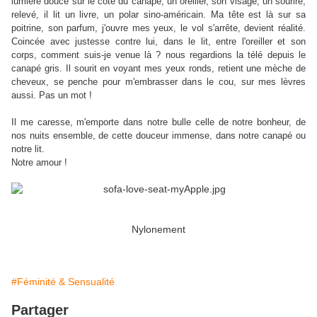
lumière douce sur le côté du canapé, un oreiller, son visage, un sourire,
relevé, il lit un livre, un polar sino-américain. Ma tête est là sur sa
poitrine, son parfum, j'ouvre mes yeux, le vol s'arrête, devient réalité.
Coincée avec justesse contre lui, dans le lit, entre l'oreiller et son
corps, comment suis-je venue là ? nous regardions la télé depuis le
canapé gris. Il sourit en voyant mes yeux ronds, retient une mèche de
cheveux, se penche pour m'embrasser dans le cou, sur mes lèvres
aussi. Pas un mot !
Il me caresse, m'emporte dans notre bulle celle de notre bonheur, de
nos nuits ensemble, de cette douceur immense, dans notre canapé ou
notre lit.
Notre amour !
Nylonement
#Féminité & Sensualité
Partager