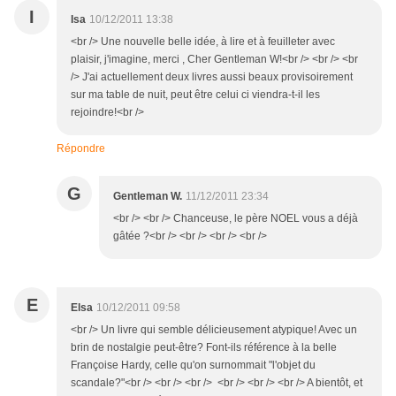
I
Isa
10/12/2011 13:38
<br /> Une nouvelle belle idée, à lire et à feuilleter avec
plaisir, j'imagine, merci , Cher Gentleman W!<br /> <br /> <br
/> J'ai actuellement deux livres aussi beaux provisoirement
sur ma table de nuit, peut être celui ci viendra-t-il les
rejoindre!<br />
Répondre
G
Gentleman W.
11/12/2011 23:34
<br /> <br /> Chanceuse, le père NOEL vous a déjà
gâtée ?<br /> <br /> <br /> <br />
E
Elsa
10/12/2011 09:58
<br /> Un livre qui semble délicieusement atypique! Avec un
brin de nostalgie peut-être? Font-ils référence à la belle
Françoise Hardy, celle qu'on surnommait "l'objet du
scandale?"<br /> <br /> <br /> <br /> <br /> <br /> A bientôt, et