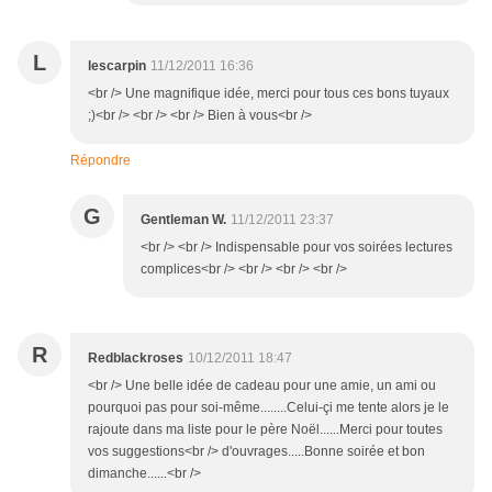
L
lescarpin
11/12/2011 16:36
<br /> Une magnifique idée, merci pour tous ces bons tuyaux
;)<br /> <br /> <br /> Bien à vous<br />
Répondre
G
Gentleman W.
11/12/2011 23:37
<br /> <br /> Indispensable pour vos soirées lectures
complices<br /> <br /> <br /> <br />
R
Redblackroses
10/12/2011 18:47
<br /> Une belle idée de cadeau pour une amie, un ami ou
pourquoi pas pour soi-même........Celui-çi me tente alors je le
rajoute dans ma liste pour le père Noël......Merci pour toutes
vos suggestions<br /> d'ouvrages.....Bonne soirée et bon
dimanche......<br />