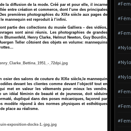
#Fem
e la diffusion de la mode. Créé par et pour elle, il incarne
illée entre création et commerce, dont l’une des principales
Des premières photographies du XIXe siècle aux pages de
#Fémi
le mannequin est reproduit à l’infini
.
font partie des collections du musée Galliera – des vidéos,
vrages sont ainsi réunis.
Les photographies de grandes
#Fem
n Blumenfeld, Henry Clarke, Helmut Newton, Guy Bourdin,
Juergen Teller côtoient des objets en volume: mannequins
#Nylo
arottes…
#Nyl
#Nylo
osier des salons de couture du XIXe siècle,
le mannequin
modèles devant les clientes comme devant l’objectif
tout en
 qui met en valeur les vêtements pour mieux les vendre.
#Fem
 un idéal féminin de beauté et de jeunesse, doit séduire
. Formaté, dupliqué dans des poses mécaniques, façonné par
rps modèle répond à des normes physiques et esthétiques
#Femm
 de place au réalisme.
#Fem