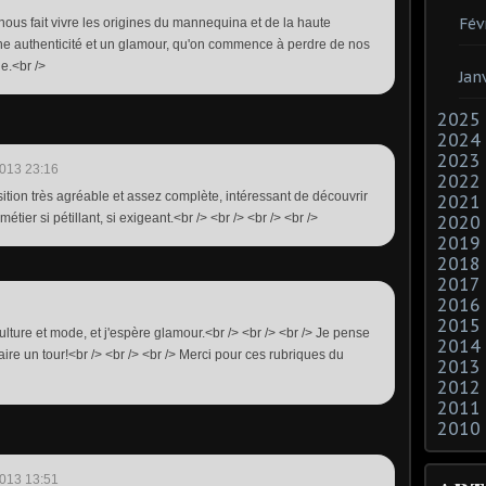
Fév
 nous fait vivre les origines du mannequina et de la haute
ne authenticité et un glamour, qu'on commence à perdre de nos
ge.<br />
Jan
2025
2024
2023
013 23:16
2022
ition très agréable et assez complète, intéressant de découvrir
2021
métier si pétillant, si exigeant.<br /> <br /> <br /> <br />
2020
2019
2018
2017
2016
2015
lture et mode, et j'espère glamour.<br /> <br /> <br /> Je pense
2014
 faire un tour!<br /> <br /> <br /> Merci pour ces rubriques du
2013
2012
2011
2010
013 13:51