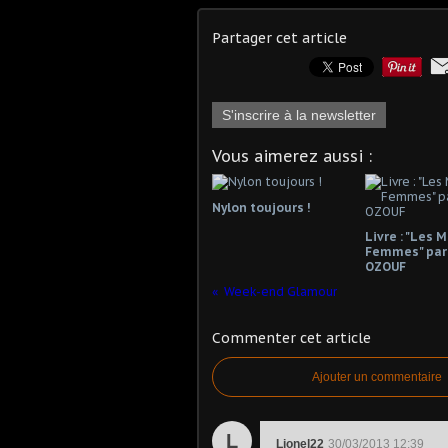
Partager cet article
S'inscrire à la newsletter
Vous aimerez aussi :
Nylon toujours !
Livre : "Les 
Femmes" par
OZOUF
Week-end Glamour
Commenter cet article
Ajouter un commentaire
L
Lionel22
30/03/2013 12:39