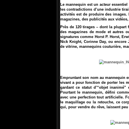
Le mannequin est un acteur essentiel d
les contradictions d’une industrie tira
activités est de produire des images.
magazines, des publicités aux vidéos, 
Près de 120 tirages
– dont la plupart 
des magazines de mode et autres ou
signatures
comme Horst P. Horst, Erwi
Nick Knight, Corinne Day, ou encore 
de vitrine, mannequins couturière, m
Empruntant son nom au mannequin en 
vivant a pour fonction de porter les 
gardant ce statut d’“objet inanimé”
Pourtant le mannequin, défini comme
avec une perfection tout artificielle
le maquillage ou la retouche, ce co
qui, pour vendre du rêve, laissent peu