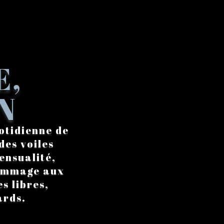
E,
N
otidienne de
des voiles
ensualité,
hommage aux
s libres,
ards.