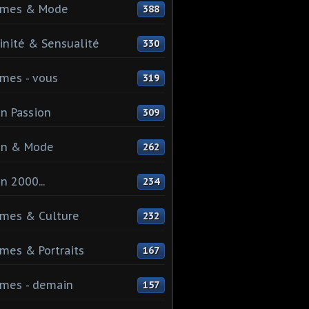
mes & Mode
388
nité & Sensualité
330
mes - vous
319
n Passion
309
on & Mode
262
n 2000...
234
mes & Culture
232
es & Portraits
167
mes - demain
157