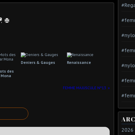
#Rega
#fem
#nylo
#fem
Deniers & Gauges
Renaissance
#nylo
Mots des
 Mona
#fem
FEMME MAJUSCULE N°13
#femm
ARC
2026