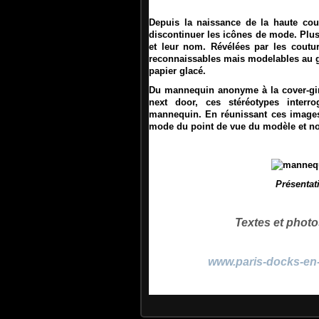
Depuis la naissance de la haute cou
discontinuer les icônes de mode. Plus
et leur nom. Révélées par les coutu
reconnaissables mais modelables au gr
papier glacé.
Du mannequin anonyme à la cover-gir
next door,
ces stéréotypes interr
man
nequin. En réunissant ces images
mode du point de vue du modèle et n
Présentat
Textes et pho
www.paris-docks-en-