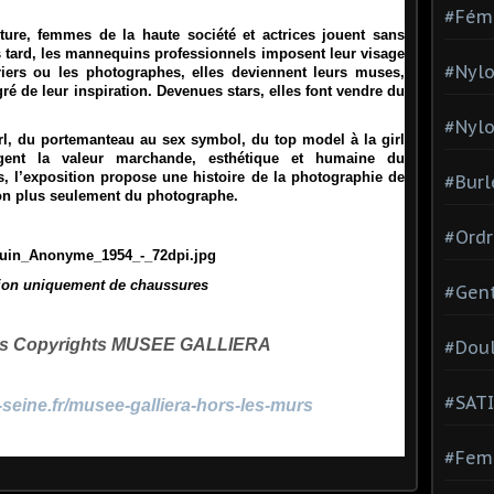
#Fém
ture, femmes de la haute société et actrices jouent sans
 tard, les mannequins professionnels imposent leur visage
#Nylo
riers ou les photographes, elles deviennent leurs muses,
é de leur inspiration. Devenues stars, elles font vendre du
#Nylo
l, du portemanteau au sex symbol, du top model à la girl
ogent la valeur marchande, esthétique et humaine du
, l’exposition propose une histoire de la photographie de
#Burl
on plus seulement du photographe.
#Ordr
ion uniquement de chaussures
#Gen
tos Copyrights MUSEE GALLIERA
#Dou
#SATI
seine.fr/musee-galliera-hors-les-murs
#Femm