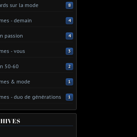
rds sur la mode
8
mes - demain
4
n passion
4
mes - vous
3
n 50-60
2
mes & mode
1
es - duo de générations
1
HIVES