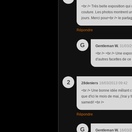
<br /> Très belle exposition qui
couture. Les photos montrent u
jours. Merci pour<br /> le parta
Répondre
G
Gentleman W.
31/03/2
<br /> <br /> Une expos
d'autres facettes de ce 
2
28deniers
16/03/2013 09:42
<br /> Une bonne idée mêlant cu
que d'ici le mois de mai, j'irai y
samedi! <br />
Répondre
G
Gentleman W.
16/03/2