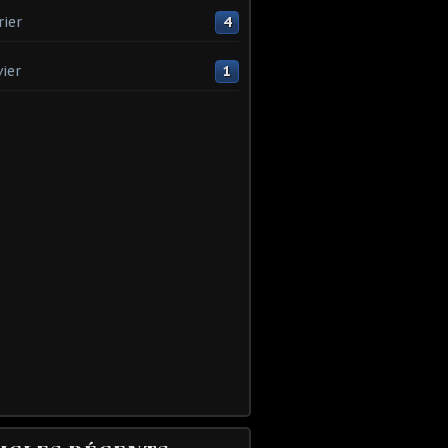
rier
4
vier
1