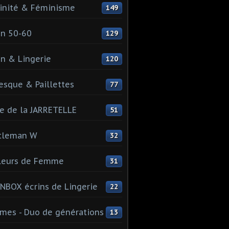
inité & Féminisme
149
n 50-60
129
n & Lingerie
120
esque & Paillettes
77
e de la JARRETELLE
51
tleman W
32
leurs de Femme
31
NBOX écrins de Lingerie
22
es - Duo de générations
13