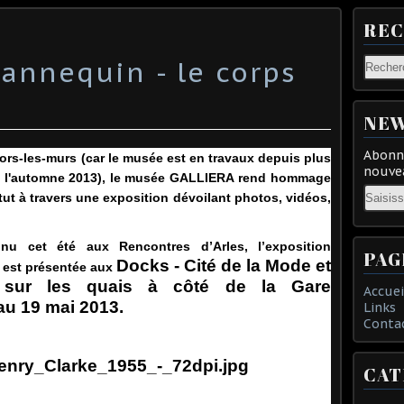
RE
Mannequin - le corps
NEW
Abonne
rs-les-murs (car le musée est en travaux depuis plus
nouvea
 à l'automne 2013), le musée
GALLIERA
rend hommage
Email
ut à travers une exposition dévoilant photos, vidéos,
nu cet été aux Rencontres d’Arles, l’exposition
PAG
Docks - Cité de la Mode et
 est présentée aux
 sur les quais à côté de la Gare
Accuei
 au 19 mai 2013
.
Links
Conta
CAT